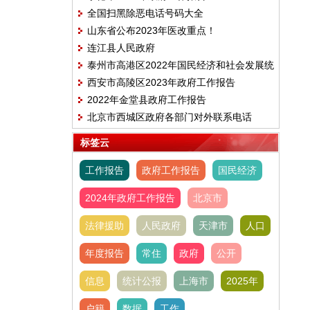
全国扫黑除恶电话号码大全
山东省公布2023年医改重点！
连江县人民政府
泰州市高港区2022年国民经济和社会发展统
西安市高陵区2023年政府工作报告
计公报
2022年金堂县政府工作报告
北京市西城区政府各部门对外联系电话
标签云
工作报告
政府工作报告
国民经济
2024年政府工作报告
北京市
法律援助
人民政府
天津市
人口
年度报告
常住
政府
公开
信息
统计公报
上海市
2025年
户籍
数据
工作