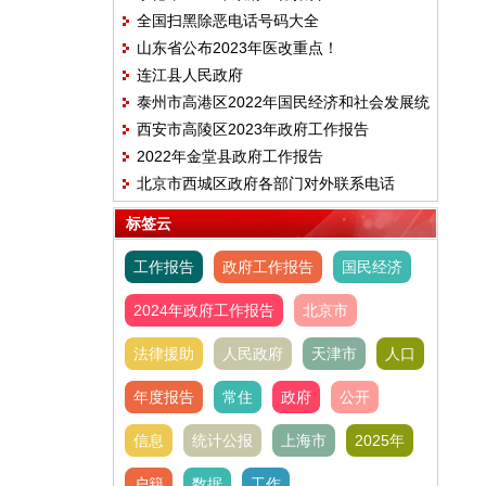
全国扫黑除恶电话号码大全
山东省公布2023年医改重点！
连江县人民政府
泰州市高港区2022年国民经济和社会发展统
西安市高陵区2023年政府工作报告
计公报
2022年金堂县政府工作报告
北京市西城区政府各部门对外联系电话
标签云
工作报告
政府工作报告
国民经济
2024年政府工作报告
北京市
法律援助
人民政府
天津市
人口
年度报告
常住
政府
公开
信息
统计公报
上海市
2025年
户籍
数据
工作