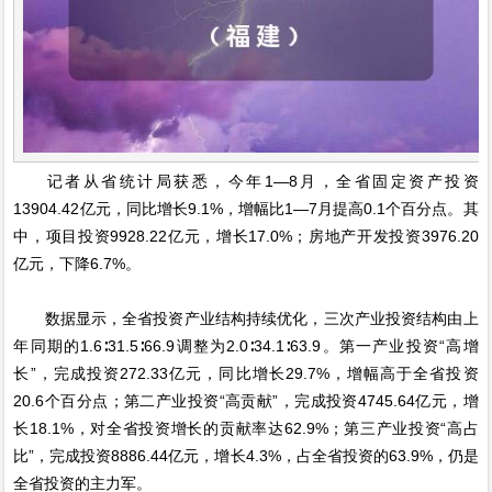
记者从省统计局获悉，今年1—8月，全省固定资产投资
13904.42亿元，同比增长9.1%，增幅比1—7月提高0.1个百分点。其
中，项目投资9928.22亿元，增长17.0%；房地产开发投资3976.20
亿元，下降6.7%。
数据显示，全省投资产业结构持续优化，三次产业投资结构由上
年同期的1.6∶31.5∶66.9调整为2.0∶34.1∶63.9。第一产业投资“高增
长”，完成投资272.33亿元，同比增长29.7%，增幅高于全省投资
20.6个百分点；第二产业投资“高贡献”，完成投资4745.64亿元，增
长18.1%，对全省投资增长的贡献率达62.9%；第三产业投资“高占
比”，完成投资8886.44亿元，增长4.3%，占全省投资的63.9%，仍是
全省投资的主力军。