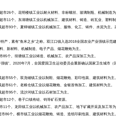
或超市26个。花明楼镇工业以耐火材料、非标螺丝、玻璃制瓶、机械制造
或超市11个。东湖塘镇工业以机械加工、建筑材料、铸造、砖瓦业、塑料
或超市93个。夏铎铺镇工业以机械加工、服饰、化工、铸件、水泥为主。20
特产，素有“鱼米之乡”之称。双江口镇入选2018全国农业产业强镇示范
材料、新材料、机械制造、电子产品、烟花鞭炮为主。
超市85个。坝塘镇工业以铸造、机械加工、农产品深加工为主。
实力千强镇”。2020年7月，全国爱国卫生运动委员会重新确认国家卫生城市
店或超市55个。双凫铺镇工业以制鞋、烟花鞭炮、彩印包装、建筑材料为主
店或超市61个。老粮仓镇工业以烟花鞭炮、金银首饰加工、建筑材料为主。
店或超市95个。流沙河镇工业以石材加工为主。
或超市12个。巷子口镇有硅、钨等矿石资源。
超市11个。龙田镇工业以机械加工、农产品加工、地下矿藏开采及加工等
或超市86个。横市镇工业以烟花鞭炮、铸造、造纸印刷包装、建筑材料为主