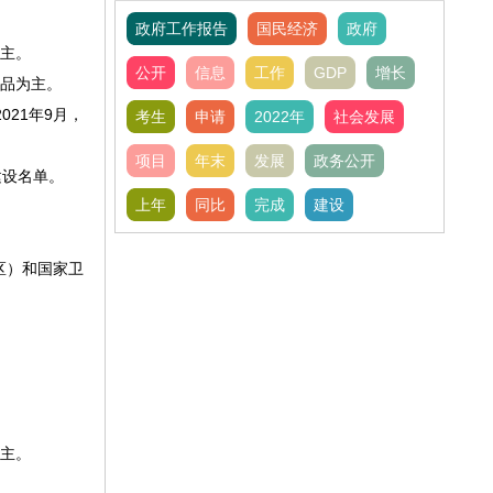
政府工作报告
国民经济
政府
为主。
公开
信息
工作
GDP
增长
制品为主。
21年9月，
考生
申请
2022年
社会发展
项目
年末
发展
政务公开
建设名单。
上年
同比
完成
建设
（区）和国家卫
。
为主。
。