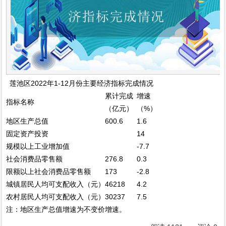
莲池区2022年1-12月份主要经济指标完成情况
累计完成
增速
指标名称
（亿元）
（%）
地区生产总值
600.6
1.6
固定资产投资
14
规模以上工业增加值
-7.7
社会消费品零售额
276.8
0.3
限额以上社会消费品零售额
173
-2.8
城镇居民人均可支配收入（元）
46218
4.2
农村居民人均可支配收入（元）
30237
7.5
注：地区生产总值增速为不变价增速。