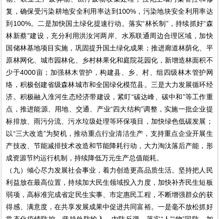
复，确保受污染耕地安全利用率达到100%，污染地块安全利用率达
到100%。二是加快国土绿化提速行动。落实“林长制”，持续抓好“森
林新蔡”建设，充分利用洪汝河两岸、水系联通周边合理区域，加快
国储林基地项目实施，巩固提升国土绿化成果；推进廊道林荫化、平
原林网化、城市园林化、乡村林果化和庭院花园化，新增造林面积不
少于4000亩；加强林木管护，构建县、乡、村、组四级林木管护网
络，积极创建省级森林城市和全国绿化模范县。三是大力发展循环经
济。积极融入淮河生态经济带建设，紧盯“碳达峰、碳中和”等工作重
点，推进能源、用地、交通、产业“四大结构”调整，实施一批企业提
标排放、雨污分流、污水垃圾处理等环保项目，加快绿色低碳发展；
以“三大改造”为契机，推动重点行业清洁生产，支持重点企业开展生
产技改、节能减排技术改造和节能降耗行动，大力淘汰落后产能，形
成资源节约运行机制，持续降低万元生产总值能耗。
（九）倾心尽力发展社会事业，着力创造更高品质生活。坚持把人民
利益放在最高位置，持续加大民生领域投入力度，加快补齐民生短板
弱项，高标准完成省定民生实事、市定惠民工程，不断增强群众的获
得感、满意度，在共享发展成果中促进共同富裕。一是毫不放松抓好
常态化疫情防控。坚持外防输入、内防反弹，落实“人”“物”同防，加