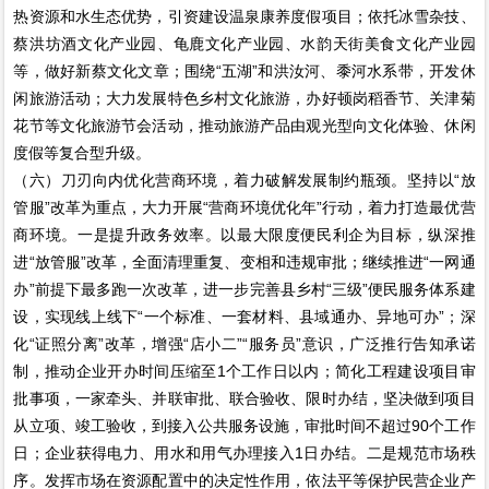
热资源和水生态优势，引资建设温泉康养度假项目；依托冰雪杂技、
蔡洪坊酒文化产业园、龟鹿文化产业园、水韵天街美食文化产业园
等，做好新蔡文化文章；围绕“五湖”和洪汝河、黍河水系带，开发休
闲旅游活动；大力发展特色乡村文化旅游，办好顿岗稻香节、关津菊
花节等文化旅游节会活动，推动旅游产品由观光型向文化体验、休闲
度假等复合型升级。
（六）刀刃向内优化营商环境，着力破解发展制约瓶颈。坚持以“放
管服”改革为重点，大力开展“营商环境优化年”行动，着力打造最优营
商环境。一是提升政务效率。以最大限度便民利企为目标，纵深推
进“放管服”改革，全面清理重复、变相和违规审批；继续推进“一网通
办”前提下最多跑一次改革，进一步完善县乡村“三级”便民服务体系建
设，实现线上线下“一个标准、一套材料、县域通办、异地可办”；深
化“证照分离”改革，增强“店小二”“服务员”意识，广泛推行告知承诺
制，推动企业开办时间压缩至1个工作日以内；简化工程建设项目审
批事项，一家牵头、并联审批、联合验收、限时办结，坚决做到项目
从立项、竣工验收，到接入公共服务设施，审批时间不超过90个工作
日；企业获得电力、用水和用气办理接入1日办结。二是规范市场秩
序。发挥市场在资源配置中的决定性作用，依法平等保护民营企业产