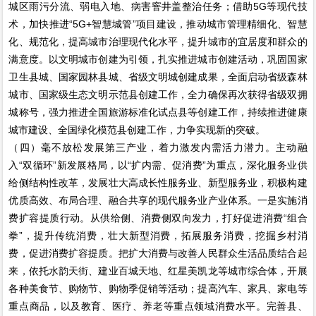
城区雨污分流、弱电入地、病害窨井盖整治任务；借助5G等现代技
术，加快推进“5G+智慧城管”项目建设，推动城市管理精细化、智慧
化、规范化，提高城市治理现代化水平，提升城市的宜居度和群众的
满意度。以文明城市创建为引领，扎实推进城市创建活动，巩固国家
卫生县城、国家园林县城、省级文明城创建成果，全面启动省级森林
城市、国家级生态文明示范县创建工作，全力确保再次获得省级双拥
城称号，强力推进全国旅游标准化试点县等创建工作，持续推进健康
城市建设、全国绿化模范县创建工作，力争实现新的突破。
（四）毫不放松发展第三产业，着力激发内需活力潜力。主动融
入“双循环”新发展格局，以“扩内需、促消费”为重点，深化服务业供
给侧结构性改革，发展壮大高成长性服务业、新型服务业，积极构建
优质高效、布局合理、融合共享的现代服务业产业体系。一是实施消
费扩容提质行动。从供给侧、消费侧双向发力，打好促进消费“组合
拳”，提升传统消费，壮大新型消费，拓展服务消费，挖掘乡村消
费，促进消费扩容提质。把扩大消费与改善人民群众生活品质结合起
来，依托水韵天街、建业百城天地、红星美凯龙等城市综合体，开展
各种美食节、购物节、购物季促销等活动；提高汽车、家具、家电等
重点商品，以及教育、医疗、养老等重点领域消费水平。完善县、