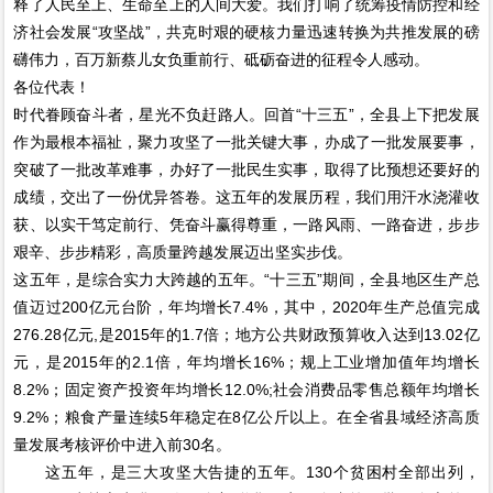
释了人民至上、生命至上的人间大爱。我们打响了统筹疫情防控和经
济社会发展“攻坚战”，共克时艰的硬核力量迅速转换为共推发展的磅
礴伟力，百万新蔡儿女负重前行、砥砺奋进的征程令人感动。
各位代表！
时代眷顾奋斗者，星光不负赶路人。回首“十三五”，全县上下把发展
作为最根本福祉，聚力攻坚了一批关键大事，办成了一批发展要事，
突破了一批改革难事，办好了一批民生实事，取得了比预想还要好的
成绩，交出了一份优异答卷。这五年的发展历程，我们用汗水浇灌收
获、以实干笃定前行、凭奋斗赢得尊重，一路风雨、一路奋进，步步
艰辛、步步精彩，高质量跨越发展迈出坚实步伐。
这五年，是综合实力大跨越的五年。“十三五”期间，全县地区生产总
值迈过200亿元台阶，年均增长7.4%，其中，2020年生产总值完成
276.28亿元,是2015年的1.7倍；地方公共财政预算收入达到13.02亿
元，是2015年的2.1倍，年均增长16%；规上工业增加值年均增长
8.2%；固定资产投资年均增长12.0%;社会消费品零售总额年均增长
9.2%；粮食产量连续5年稳定在8亿公斤以上。在全省县域经济高质
量发展考核评价中进入前30名。
这五年，是三大攻坚大告捷的五年。130个贫困村全部出列，