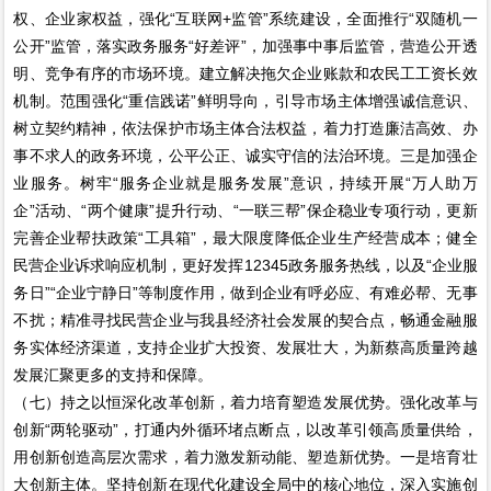
权、企业家权益，强化“互联网+监管”系统建设，全面推行“双随机一
公开”监管，落实政务服务“好差评”，加强事中事后监管，营造公开透
明、竞争有序的市场环境。建立解决拖欠企业账款和农民工工资长效
机制。范围强化“重信践诺”鲜明导向，引导市场主体增强诚信意识、
树立契约精神，依法保护市场主体合法权益，着力打造廉洁高效、办
事不求人的政务环境，公平公正、诚实守信的法治环境。三是加强企
业服务。树牢“服务企业就是服务发展”意识，持续开展“万人助万
企”活动、“两个健康”提升行动、“一联三帮”保企稳业专项行动，更新
完善企业帮扶政策“工具箱”，最大限度降低企业生产经营成本；健全
民营企业诉求响应机制，更好发挥12345政务服务热线，以及“企业服
务日”“企业宁静日”等制度作用，做到企业有呼必应、有难必帮、无事
不扰；精准寻找民营企业与我县经济社会发展的契合点，畅通金融服
务实体经济渠道，支持企业扩大投资、发展壮大，为新蔡高质量跨越
发展汇聚更多的支持和保障。
（七）持之以恒深化改革创新，着力培育塑造发展优势。强化改革与
创新“两轮驱动”，打通内外循环堵点断点，以改革引领高质量供给，
用创新创造高层次需求，着力激发新动能、塑造新优势。一是培育壮
大创新主体。坚持创新在现代化建设全局中的核心地位，深入实施创