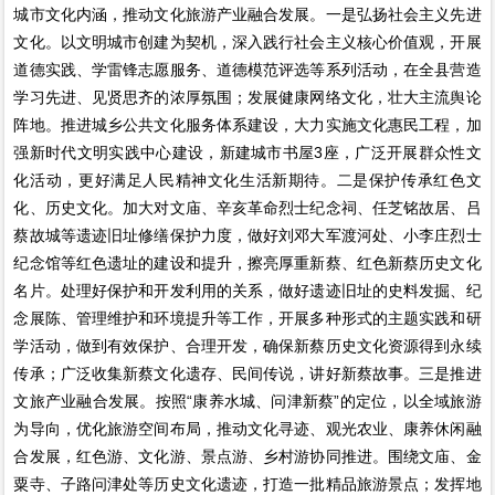
城市文化内涵，推动文化旅游产业融合发展。一是弘扬社会主义先进
文化。以文明城市创建为契机，深入践行社会主义核心价值观，开展
道德实践、学雷锋志愿服务、道德模范评选等系列活动，在全县营造
学习先进、见贤思齐的浓厚氛围；发展健康网络文化，壮大主流舆论
阵地。推进城乡公共文化服务体系建设，大力实施文化惠民工程，加
强新时代文明实践中心建设，新建城市书屋3座，广泛开展群众性文
化活动，更好满足人民精神文化生活新期待。二是保护传承红色文
化、历史文化。加大对文庙、辛亥革命烈士纪念祠、任芝铭故居、吕
蔡故城等遗迹旧址修缮保护力度，做好刘邓大军渡河处、小李庄烈士
纪念馆等红色遗址的建设和提升，擦亮厚重新蔡、红色新蔡历史文化
名片。处理好保护和开发利用的关系，做好遗迹旧址的史料发掘、纪
念展陈、管理维护和环境提升等工作，开展多种形式的主题实践和研
学活动，做到有效保护、合理开发，确保新蔡历史文化资源得到永续
传承；广泛收集新蔡文化遗存、民间传说，讲好新蔡故事。三是推进
文旅产业融合发展。按照“康养水城、问津新蔡”的定位，以全域旅游
为导向，优化旅游空间布局，推动文化寻迹、观光农业、康养休闲融
合发展，红色游、文化游、景点游、乡村游协同推进。围绕文庙、金
粟寺、子路问津处等历史文化遗迹，打造一批精品旅游景点；发挥地