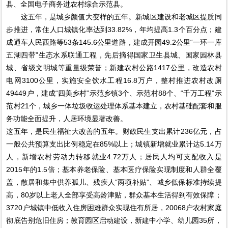
县、全国电子商务进农村综合示范县。
这五年，是城乡颜值大变样的五年。新城区建设和老城区提质同
步推进，常住人口城镇化率达到33.82%，年均提高1.3个百分点；建
成通车人民西路等53条145.6公里道路，建成开园49.2公里“一环一库
五湖四带”生态水系联通工程，先后摘得国家卫生县城、国家园林县
城、省级文明城等重量级荣誉；新建农村公路1417公里，改造农村
电网3100公里，实施安全饮水工程16.8万户，整村推进农村改厕
49449户，建成“四美乡村”示范乡镇3个、示范村88个、“千万工程”示
范村21个，城乡一体垃圾收运处理体系基本建立，农村基础配套和服
务功能全面提升，人居环境显著改善。
这五年，是民生福祉大改善的五年。财政民生支出累计236亿元，占
一般公共预算支出比例稳定在85%以上；城镇新增就业累计达5.14万
人，新增农村劳动力转移就业4.72万人；居民人均可支配收入是
2015年的1.5倍；基本养老保险、基本医疗保险实现制度和人群全覆
盖，散居和集中供养孤儿、残疾人“两项补贴”、城乡低保标准持续提
高，80岁以上老人全部享受高龄津贴，群众基本生活得到有效保障；
3720户城镇中低收入住房困难群众实现住有所居，20068户农村家庭
彻底告别危旧住房；教育园区启动建设，新建中小学、幼儿园35所，