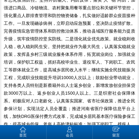
强进口商品、冷链物流、农村聚集用餐等重点部位和关键环节管控，
强化重点人群排查管理和防控物资储备，扎实做好适龄群众疫苗接种
工作。一旦发现确诊病例，立即启动应急预案，坚决防止疫情扩散。
完善疫情应急管理体系和防控救治体系，推动县域医疗服务能力提质
升级，筑牢疫情防控坚实防线。二是强化就业优先政策。就业稳则收
入稳，收入稳则民生安。坚持把就业作为最大民生，认真落实稳就业
政策，发挥县乡村三级就业服务体系作用，拓宽就业岗位，加强就业
培训，保护职工权益，抓好高校毕业生、退役军人、下岗职工、农民
工等群体就业工作，提高城乡居民收入水平；继续实施全民技能振兴
工程，完成职业技能提升培训10000人次以上；鼓励创业带动就业，
支持各类人员特别是新蔡籍外出人士返乡创业，新增发放创业担保贷
款3000万以上、返乡创业人员1500人以上。三是织密社会保障体
系。积极应对人口老龄化，认真落实国家、省市社保政策，推进全民
参保计划，实现法定人员全覆盖；推进河南省医疗保障信息平台上
线，加快DRG医保付费方式改革，完成城乡居民基本医疗保险参保工
作；提高城乡低保、老年人高龄津贴标准；加强下岗职工、残疾人、
留守妇女儿童、老年人关爱服务，加快社区居家养老服务设施建设，
首页
会员
留言