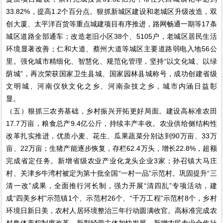
33.82%，提高1.2个百分点。狠抓新城区建设和老城区升级改造，双
创大厦、太平洋百货等重点城建项目有序推进，路网畅通一期等17条
城区道路全部通车；改造老旧小区38个、5105户，老城区居民生活
环境显著改善；仁和大道、蔡州大道等城区主要道路弱电入地56公
里。强化城市精细化、智慧化、规范化管理，坚持“以文化城、以绿
荫城”，再次荣获国家卫生县城、国家园林县城称号，成功创建省级
文明城、河南仪狄文化之乡、河南杂技之乡，城市内涵日益彰
显。
（五）狠抓三农夯基础，乡村振兴开拓更好局面。建设高标准农田
17.7万亩，粮食总产9.4亿公斤，持续丰产丰收。农业供给侧结构性
改革扎实推进，优质小麦、花生、瓜果蔬菜分别达到90万亩、33万
亩、22万亩；生猪产能逐步恢复，存栏62.4万头，增长22.8%，超额
完成省定任务。新增省级农业产业化龙头企业3家；孙召镇大马庄
村、关津乡牛湾村被定为第十批全国“一村一品”示范村。巩固提升“三
清一改”成果，全面推行河长制，强力开展“清四乱”专项活动，建
成“四美乡村”示范镇1个、示范村26个、“千万工程”示范村8个，乡村
环境日新日美，农村人居环境整治三年行动圆满收官。高标准完成农
村集体产权制度改革，新型经营主体加快发展，新增农民专业合作社