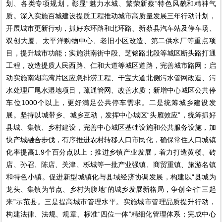
划、各类专项规划，彰显“魅力水城、繁荣新蔡”特色风貌和精神气
质。深入实施百城建设提质工程推动城市高质量发展三年行动计划，
开展城市更新行动，抓好东环路和北环路、新蔡县汽车站及停车场、
双创大厦、太平洋购物中心、老旧小区改造、第二供水厂等重点项
目，提升城市功能；实施洪南街中段、芝铭路北段等城区断头路打通
工程，改造提质人民西路、仁和大道等城区道路，完善城市路网；启
动实施南湖高湾片区应急排涝工程、干宝大道北侧污水管网改造、污
水处理厂尾水湿地项目，疏通管网、改善水质；新增中心城区公共停
车位1000个以上，更好满足公共停车需求。二是统筹城乡建设发
展。坚持以城带乡、城乡互动，发挥中心城区“头雁效应”，统筹抓好
县城、集镇、乡村建设，完善中心城区基础设施和公共服务设施，加
快产城融合步伐，有序推进农村转移人口市民化，确保常住人口城镇
化率提高1.9个百分点以上；推进乡镇产业发展，着力打造黄楼、砖
店、孙召、陈店、关津、栎城等一批产业强镇、商贸重镇、旅游名镇
和特色小镇。促进新型城镇化与县域经济协调发展，构建以“县城为
龙头、集镇为节点、乡村为腹地”的城乡发展新格局，争创全省“三起
来”示范县。三是提高城市管理水平。实施城市管理品质提升行动，
构建法律、法规、规章、标准“四位一体”精细化管理体系；完成中心