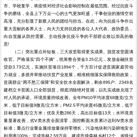
市、学校复学，将疫情对经济社会影响控制在最低范围。经过抗疫斗
争的磨练，全县上下万众一心的士气更加旺盛，干事创业的激情空前
高涨，充分彰显了新蔡人民的团结与担当。在此，向为抗疫斗争作出
重大贡献的各界人士，向大力支持抗疫的各位人大代表、政协委员，
向自觉服从防控需要、主动投身抗疫斗争的干部群众致以崇高的敬
意!
（二）突出重点补短板，三大攻坚取得更实成果。脱贫攻坚圆满
收官。严格落实“四个不摘”，统筹整合资金3.25亿元，发放金融扶贫
贷款3.73亿元，实施扶贫项目1894个，千方百计促进贫困家庭劳动
力就业，多措并举推动扶贫产业发展，精准精细落实保障救助政策，
贫困群众“两不愁三保障”和安全饮水全面解决，剩余895户、2349名
建档立卡贫困人口全部脱贫，彻底消除绝对贫困，以扎实成效兑现了
对人民的承诺。环境质量持续改善。全年PM10平均浓度68微克/立方
米，低于目标值9微克/立方米；PM2.5平均浓度45微克/立方米，低于
目标值3微克/立方米；优良天数286天，高出目标值13天；水环境质
量显著改善，劣Ⅴ类水质全面清零，国控断面水质累计达到Ⅳ类水质
标准；重点行业重金属排放量保持零增长，污染地块和污染耕地安全
利用率100%；完成造林2.59万亩，建成市级森林乡村12个、省级绿