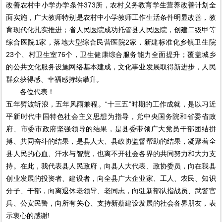
改善农村中小学办学条件373所，农村义务教育学生营养改善计划全
面实施，广大教师特别是农村中小学教师工作生活条件明显改善，教
育现代化扎实推进；省人民医院成功托管县人民医院，创建二级甲等
综合医院1家，落地大型综合民营医院2家，新建标准化乡镇卫生院
23个、村卫生室76个，卫生健康综合服务能力全面提升；覆盖城乡
的公共文化服务设施网络基本建成，文化事业发展取得新进步，人民
群众获得感、幸福感持续攀升。
各位代表！
五年劈波斩浪，五年风雨兼程。“十三五”时期的工作成就，是以习近
平新时代中国特色社会主义思想为指导，党中央国务院和省委省政
府、市委市政府坚强领导的结果，是县委带领广大党员干部团结拼
搏、共同奋斗的结果，是县人大、县政协监督帮助的结果，凝聚着全
县人民的心血、汗水与智慧，也离不开社会各界的共同努力和大力支
持。在此，我代表县人民政府，向县人大代表、政协委员，向在我县
创业发展的投资者、建设者，向全县广大企业家、工人、农民、知识
分子、干部，向离退休老领导、老同志，向驻新部队指战员、武警官
兵、公安民警，向所有关心、支持新蔡建设发展的社会各界朋友，表
示衷心的感谢!