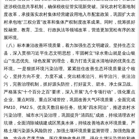
进涉税信息共享机制，确保税收征管实现新突破。深化农村宅基地制
度改革，承接落实农村集体经营建设用地入市配套政策，巩固扩大农
村承包地“三权分置”改革和集体产权制度改革成果。同时，统筹抓好
投融资、教育、卫生、行政执法等领域改革，营造更加宽松有序的发
展环境。
（八）标本兼治改善环境质量，着力加强生态文明建设。坚持生态立
县，深入贯彻习近平生态文明思想，牢固树立“绿水青山就是金山银
山”“生态优先、绿色发展”的理念，着力打造天蓝水清地绿的优美生态
环境。一是狠抓环境污染治理。紧紧扭住改善生态环境质量这个核
心，坚持方向不变、力度不减，突出精准治污、科学治污、依法治
污，完善治理机制，抓好源头防控，打好蓝天、碧水、净土保卫战。
严格落实“十个百分之百”要求，深入开展“九个专项行动”，强化重点
企业、重点时段、重点区域管控，巩固改善大气环境质量，全面完成
PM10、PM2.5、优良天数目标任务。统筹“四水同治”，推进农村水
污染治理、城市水污染治理，巩固提升“清四乱”成效，持续清理农村
坑塘，全面消除城镇建成区黑臭水体，持续改善地表水环境质量。严
格土壤污染源头风险防控，加强土壤环境质量监测管理，加强危险废
物、农业生产废弃物、医疗废物收集处理，强化土壤污染管控和修