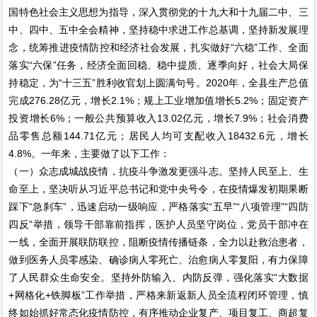
国特色社会主义思想为指导，深入贯彻党的十九大和十九届二中、三
中、四中、五中全会精神，坚持稳中求进工作总基调，坚持新发展理
念，统筹推进疫情防控和经济社会发展，扎实做好“六稳”工作、全面
落实“六保”任务，经济全面回稳、稳中提质、逐季向好，社会大局保
持稳定，为“十三五”胜利收官划上圆满句号。2020年，全县生产总值
完成276.28亿元，增长2.1%；规上工业增加值增长5.2%；固定资产
投资增长6%；一般公共预算收入13.02亿元，增长7.9%；社会消费
品零售总额144.71亿元；居民人均可支配收入18432.6元，增长
4.8%。一年来，主要做了以下工作：
（一）众志成城战疫情，抗疫斗争激发更强斗志。坚持人民至上、生
命至上，坚决听从习近平总书记和党中央号令，在疫情爆发初期果断
踩下“急刹车”，迅速启动一级响应，严格落实“五早”“八项管理”“四防
四反”举措，领导干部靠前指挥，医护人员坚守岗位，党员干部冲在
一线，全面开展联防联控，阻断疫情传播链条，全力以赴救治患者，
做到医务人员零感染、确诊病人零死亡、治愈病人零复阳，有力保障
了人民群众生命安全。坚持外防输入、内防反弹，强化落实“大数据
+网格化+铁脚板”工作举措，严格来新返新人员全流程闭环管理，慎
终如始抓好常态化疫情防控，有序推动企业复产、项目复工、商超复