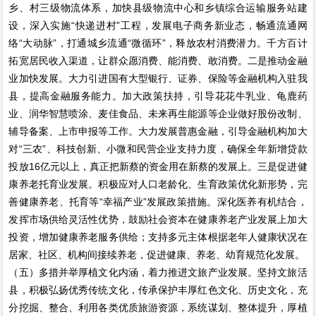
乡、村三级物流体系，加快县级物流中心和乡镇综合运输服务站建
设，深入实施“快递进村”工程，发展电子商务新业态，畅通流通网
络“大动脉”，打通城乡流通“微循环”，释放农村消费潜力。千方百计
拓宽居民收入渠道，让群众愿消费、能消费、敢消费。二是推动金融
业加快发展。大力引进国有大型银行、证券、保险等金融机构入驻我
县，提高金融服务能力。加大政策扶持，引导花花牛乳业、龟鹿药
业、润华智慧喷涂、麦佳食品、未来再生能源等企业做好股份改制、
辅导备案、上市申报等工作。大力发展普惠金融，引导金融机构加大
对“三农”、科技创新、小微和民营企业支持力度，确保全年新增贷款
投放16亿元以上，真正把新蔡的资金用在新蔡的发展上。三是促进健
康养老托育业发展。积极应对人口老龄化、生育政策优化新形势，完
善健康养老、托育等“幸福产业”发展政策措施。深化医养有机结合，
发挥市场供给灵活性优势，鼓励社会资本在健康养老产业发展上加大
投资，增加健康养老服务供给；支持多元主体根据老年人健康状况在
居家、社区、机构间接续养老，促进健康、养老、幼育规范化发展。
（五）多措并举厚植文化内涵，着力推进文旅产业发展。坚持文旅活
县，积极弘扬优秀传统文化，传承保护丰厚红色文化、历史文化，充
分挖掘、整合、利用各类优质旅游资源，系统谋划、整体提升，厚植