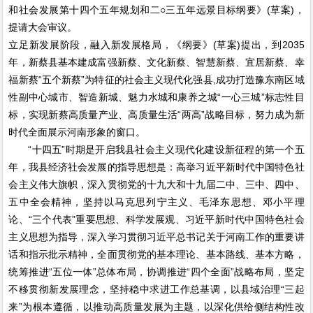
和社会发展第十四个五年规划和二○三五年远景目标纲要》(草案)，
提请大会审议。
立足新发展阶段，融入新发展格局，《纲要》(草案)提出，到2035
年，新蔡县基本建成富强新蔡、文化新蔡、智慧新蔡、宜居新蔡、幸
福新蔡“五个新蔡”为特征的社会主义现代化强县,成功打造豫东南区域
性副中心城市、智造新城、魅力水城和康养之城“一心三城”标志性目
标，实现新蔡高质量产业、高质量生活“两高”战略目标，努力成为新
时代全面展示河南形象的窗口。
“十四五”时期是开启我县社会主义现代化建设新征程的第一个五
年，我县经济社会发展的指导思想是：高举习近平新时代中国特色社
会主义伟大旗帜，深入贯彻党的十九大和十九届二中、三中、四中、
五中全会精神，坚持以马克思列宁主义、毛泽东思想、邓小平理
论、“三个代表”重要思想、科学发展观、习近平新时代中国特色社会
主义思想为指导，深入学习贯彻习近平总书记关于河南工作的重要讲
话和指示批示精神，全面贯彻党的基本理论、基本路线、基本方略，
统筹推进“五位一体”总体布局，协调推进“四个全面”战略布局，坚定
不移贯彻新发展理念，坚持稳中求进工作总基调，以县域治理“三起
来”为根本遵循，以推动高质量发展为主题，以深化供给侧结构性改