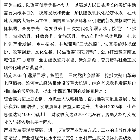
革为主线，以改革创新为根本动力，以满足人民日益增长的美好生活
需要为根本目的，统筹发展和安全，加快建设现代化经济体系，在构
建以国内大循环为主体、国内国际双循环相互促进的新发展格局中抢
抓机遇、奋勇争先，落实县第十三次党代会部署要求，按照“工业强
县、农业稳县、科教兴县、文旅活县、生态立县”的总体思路，扎实
推进产业发展、乡村振兴、县城带动“三大战略”，认真实施环境保
护、改革创新、文化弘扬、民生改善“四项行动”，全力打造豫东南区
域性副中心城市，全面建设魅力水城、繁荣新蔡，奋力谱写社会主义
现代化建设新蔡篇章。
锚定2035年远景目标，按照县十三次党代会部署，抢抓大别山革命
老区振兴、淮河生态经济带建设等重大机遇，综合考虑我县发展基础
和面临的形势环境，提出“十四五”时期的发展目标是：
综合实力迈上新台阶。抢抓重大战略机遇，奋力推动高质量发展，经
济实力明显增强，发展质量和效益大幅提升。力争到2025年，生产
总值达到400亿元以上，财政收入达到20亿元左右，居民人均可支配
收入与经济增长基本同步。
产业发展实现新突破。进一步转变产业发展方式，工业的主导作用显
著增强，产业链现代化水平更加完备；乡村产业振兴取得扎实成效，