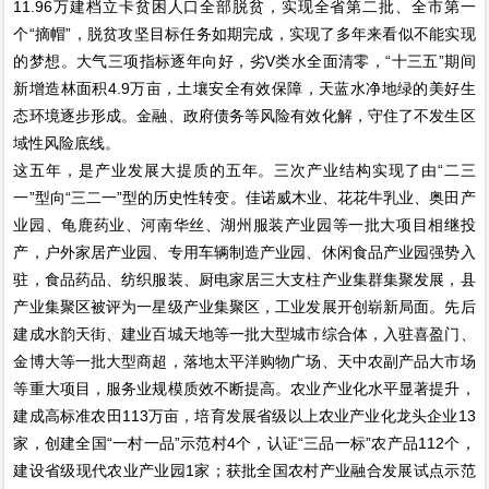
11.96万建档立卡贫困人口全部脱贫，实现全省第二批、全市第一
个“摘帽”，脱贫攻坚目标任务如期完成，实现了多年来看似不能实现
的梦想。大气三项指标逐年向好，劣V类水全面清零，“十三五”期间
新增造林面积4.9万亩，土壤安全有效保障，天蓝水净地绿的美好生
态环境逐步形成。金融、政府债务等风险有效化解，守住了不发生区
域性风险底线。
这五年，是产业发展大提质的五年。三次产业结构实现了由“二三
一”型向“三二一”型的历史性转变。佳诺威木业、花花牛乳业、奥田产
业园、龟鹿药业、河南华丝、湖州服装产业园等一批大项目相继投
产，户外家居产业园、专用车辆制造产业园、休闲食品产业园强势入
驻，食品药品、纺织服装、厨电家居三大支柱产业集群集聚发展，县
产业集聚区被评为一星级产业集聚区，工业发展开创崭新局面。先后
建成水韵天街、建业百城天地等一批大型城市综合体，入驻喜盈门、
金博大等一批大型商超，落地太平洋购物广场、天中农副产品大市场
等重大项目，服务业规模质效不断提高。农业产业化水平显著提升，
建成高标准农田113万亩，培育发展省级以上农业产业化龙头企业13
家，创建全国“一村一品”示范村4个，认证“三品一标”农产品112个，
建设省级现代农业产业园1家；获批全国农村产业融合发展试点示范