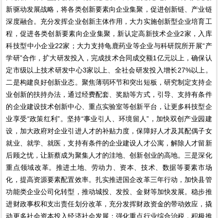
新驱动发展战略，将各类创新要素向企业集聚，促进创新链、产业链
深度融合。充分发挥企业创新主体作用，大力实施创新型企业培育工
程，促进各类创新要素向企业集聚，新认定高新技术企业2家，入库
科技型中小企业22家；大力支持龟鹿药业等企业与科研院所开展“产
学研”合作，扩大研发投入，完成技术合同成交额1亿元以上，确保认
定市级以上技术研发中心3家以上、全社会研发投入增长27%以上。
二是构建良好创新业态。聚焦薄弱环节和突出短板，研究制定支持企
业创新的扶持办法，通过经费配套、奖励等方式，引导、支持有条件
的企业建设技术创新中心、重点实验室等创新平台，让更多科技型企
业享受“政策红利”。坚持“事业引人、环境留人”，加快双创产业园建
设，加大政府对企业引进人才的补贴力度，保障好人才及其配偶子女
就业、就学、就医，支持有条件的企业建设人才公寓，解除人才留新
后顾之忧，让新蔡成为聚集人才的洼地、创新创业的高地。三是深化
重点领域改革。推进土地、劳动力、资本、技术、数据等要素市场
化，提高资源要素配置效率。扎实推进国企改革三年行动，加快县管
功能类企业公司化转型，推动城投、发投、金财等加快发展。稳步推
进财政事权和支出责任划分改革，充分发挥财政资金的带动效应，撬
动更多社会资本投入经济社会发展；强化重点行业综合治税，积极推