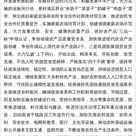
序发展长效机制，生猪存栏达到70万头；积极发展牛羊产业，大力实
施奶业振兴行动，更好满足群众“米袋子”“菜篮子”“奶罐子”“肉盘子”需
求。突出抓好家庭农场和农民专业合作社两类经营主体，推进农民专
业合作社质量提升，实施家庭农场培育计划，创建省级家庭农场示范
县。大力发展优质、安全、健康的农畜产品，抓好农产品“三品一
标”申报认证，争创省级农产品质量安全县。加快推进现代农业产业
园创建，争创市级以上现代农业产业园2个。三是巩固拓展脱贫攻坚
成果。大力弘扬“上下同心、尽锐出战、精准务实、开拓创新、攻坚
克难、不负人民”的脱贫攻坚精神，严格落实“四个不摘”要求，保持帮
扶政策连续性、稳定性。加强防止返贫动态监测，持续促进脱贫人口
稳定就业，继续发展壮大乡村特色产业，做好农村低收入人口常态化
帮扶，守住防止规模性返贫底线。统筹做好巩固拓展脱贫攻坚成果和
全面推进乡村振兴，确保政策体系和工作机制有效衔接、平稳过渡。
四是加快实施乡村建设行动。坚持分类指导，充分尊重农民意愿，统
筹推进城镇、村庄规划与建设。推进洪汝河治理工程等重点项目建
设，启动国省干线路况三年提升行动，加快完善农村道路、农田水
利、安全饮水、电网和教育、医疗、文化等设施，推动农村基础设施
和公共服务互联互通、提档升级，不断改善农民生产生活条件。加快