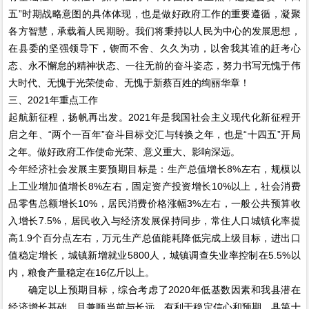
五”时期战略意图的具体体现，也是做好政府工作的重要遵循，凝聚
各方智慧，承载着人民期盼。我们将秉持以人民为中心的发展思想，
在县委的坚强领导下，锲而不舍、久久为功，以舍我其谁的赶考心
态、永不懈怠的精神状态、一往无前的奋斗姿态，努力书写无愧于伟
大时代、无愧于光荣使命、无愧于新蔡百姓的绚丽华章！
三、2021年重点工作
起航新征程，扬帆再出发。2021年是我国社会主义现代化新征程开
启之年、“两个一百年”奋斗目标交汇与转换之年，也是“十四五”开局
之年。做好政府工作使命光荣、意义重大、影响深远。
今年经济社会发展主要预期目标是：生产总值增长8%左右，规模以
上工业增加值增长8%左右，固定资产投资增长10%以上，社会消费
品零售总额增长10%，居民消费价格涨幅3%左右，一般公共预算收
入增长7.5%，居民收入与经济发展保持同步，常住人口城镇化率提
高1.9个百分点左右，万元生产总值能耗降低完成上级目标，进出口
值稳定增长，城镇新增就业5800人，城镇调查失业率控制在5.5%以
内，粮食产量稳定在16亿斤以上。
确定以上预期目标，综合考虑了2020年低基数因素和我县潜在
经济增长基础，且兼顾当前与长远，有利于稳定信心和预期。县第十