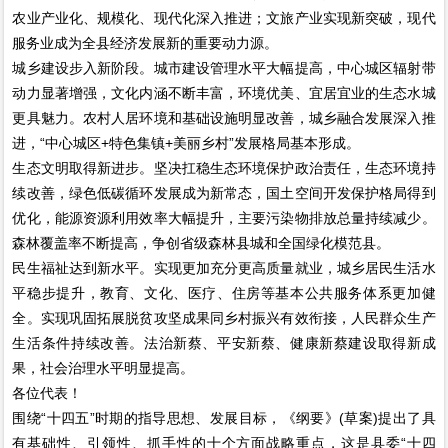
农业产业化、规模化、现代化深入推进；文旅产业实现新突破，现代
服务业成为全县经济发展新的重要动力源。
城乡建设步入新阶段。城市建设管理水平大幅提高，中心城区辐射带
动力显著增强，文化内涵不断丰富，环境优美、宜居宜业的生态水城
更具魅力。农村人居环境和基础设施明显改善，城乡融合发展深入推
进，“中心城区+特色集镇+美丽乡村”发展格局基本形成。
生态文明取得新进步。坚决扛稳生态环境保护政治责任，生态环境持
续改善，绿色低碳循环发展成为新常态，国土空间开发保护格局得到
优化，能源资源利用效率大幅提升，主要污染物排放总量持续减少。
森林覆盖率不断提高，争创省级森林县城和全国绿化模范县。
民生福祉达到新水平。实现更加充分更高质量就业，城乡居民生活水
平稳步提升，教育、文化、医疗、住房等基本公共服务体系更加健
全。实现巩固拓展脱贫攻坚成果同乡村振兴有效衔接，人民群众生产
生活条件持续改善。法治新蔡、平安新蔡、健康新蔡建设取得新成
果，社会治理水平明显提高。
各位代表！
围绕“十四五”时期的指导思想、发展目标，《纲要》(草案)提出了具
有基础性、引领性、抓手性的十个方面战略重点，这是县委“十四