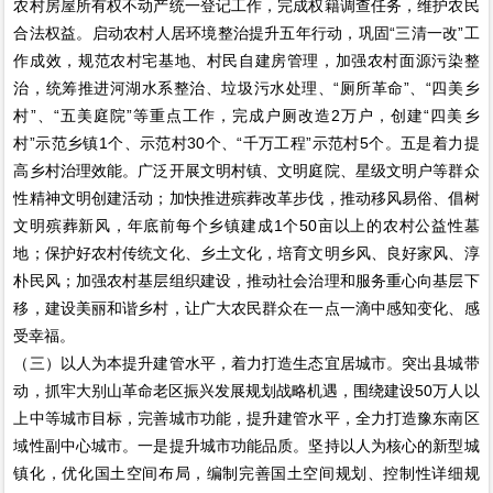
农村房屋所有权不动产统一登记工作，完成权籍调查任务，维护农民
合法权益。启动农村人居环境整治提升五年行动，巩固“三清一改”工
作成效，规范农村宅基地、村民自建房管理，加强农村面源污染整
治，统筹推进河湖水系整治、垃圾污水处理、“厕所革命”、“四美乡
村”、“五美庭院”等重点工作，完成户厕改造2万户，创建“四美乡
村”示范乡镇1个、示范村30个、“千万工程”示范村5个。五是着力提
高乡村治理效能。广泛开展文明村镇、文明庭院、星级文明户等群众
性精神文明创建活动；加快推进殡葬改革步伐，推动移风易俗、倡树
文明殡葬新风，年底前每个乡镇建成1个50亩以上的农村公益性墓
地；保护好农村传统文化、乡土文化，培育文明乡风、良好家风、淳
朴民风；加强农村基层组织建设，推动社会治理和服务重心向基层下
移，建设美丽和谐乡村，让广大农民群众在一点一滴中感知变化、感
受幸福。
（三）以人为本提升建管水平，着力打造生态宜居城市。突出县城带
动，抓牢大别山革命老区振兴发展规划战略机遇，围绕建设50万人以
上中等城市目标，完善城市功能，提升建管水平，全力打造豫东南区
域性副中心城市。一是提升城市功能品质。坚持以人为核心的新型城
镇化，优化国土空间布局，编制完善国土空间规划、控制性详细规