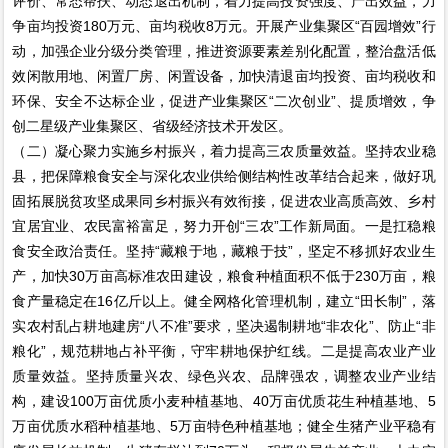
评价、常态帮扶、动态退出机制，着力提高投资强度、产出效益，力
争亩均投资180万元、亩均税收8万元。开展产业集聚区“百园增效”行
动，加强企业分级分类管理，推进资源要素差别化配置，整治盘活低
效闲散用地、闲置厂房、闲置设备，加快清退亩均投资、亩均税收和
环保、安全不达标企业，促进产业集聚区“二次创业”、提质增效，争
创二星级产业集聚区、省级经济技术开发区。
（二）凝心聚力实施乡村振兴，着力提高三农质量效益。坚持农业稳
县，把保障粮食安全与深化农业供给侧结构性改革结合起来，做好巩
固拓展脱贫攻坚成果同乡村振兴有效衔接，促进农业高质高效、乡村
宜居宜业、农民富裕富足，努力开创“三农”工作新局面。一是扛稳粮
食安全政治责任。坚持“藏粮于地，藏粮于技”，坚定不移抓好农业生
产，加快30万亩高标准农田建设，粮食种植面积不低于230万亩，粮
食产量稳定在16亿斤以上。健全网格化管理机制，建立“田长制”，落
实农村乱占耕地建房“八不准”要求，坚决遏制耕地“非农化”、防止“非
粮化”，规范耕地占补平衡，守牢耕地保护红线。二是提高农业产业
质量效益。坚持质量兴农、绿色兴农、品牌强农，调整农业产业结
构，建设100万亩优质小麦种植基地、40万亩优质花生种植基地、5
万亩优质水稻种植基地、5万亩特色种植基地；健全生猪产业平稳有