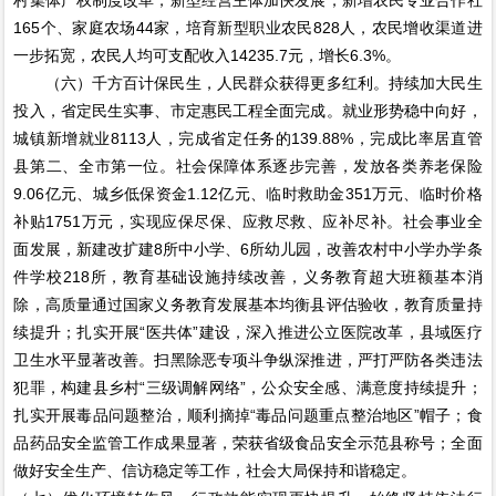
165个、家庭农场44家，培育新型职业农民828人，农民增收渠道进
一步拓宽，农民人均可支配收入14235.7元，增长6.3%。
（六）千方百计保民生，人民群众获得更多红利。持续加大民生
投入，省定民生实事、市定惠民工程全面完成。就业形势稳中向好，
城镇新增就业8113人，完成省定任务的139.88%，完成比率居直管
县第二、全市第一位。社会保障体系逐步完善，发放各类养老保险
9.06亿元、城乡低保资金1.12亿元、临时救助金351万元、临时价格
补贴1751万元，实现应保尽保、应救尽救、应补尽补。社会事业全
面发展，新建改扩建8所中小学、6所幼儿园，改善农村中小学办学条
件学校218所，教育基础设施持续改善，义务教育超大班额基本消
除，高质量通过国家义务教育发展基本均衡县评估验收，教育质量持
续提升；扎实开展“医共体”建设，深入推进公立医院改革，县域医疗
卫生水平显著改善。扫黑除恶专项斗争纵深推进，严打严防各类违法
犯罪，构建县乡村“三级调解网络”，公众安全感、满意度持续提升；
扎实开展毒品问题整治，顺利摘掉“毒品问题重点整治地区”帽子；食
品药品安全监管工作成果显著，荣获省级食品安全示范县称号；全面
做好安全生产、信访稳定等工作，社会大局保持和谐稳定。