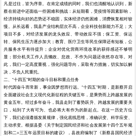
凡是过往，皆为序章。在肯定成绩的同时，我们也清醒地认识到，新
蔡在前进中还面临一些困难和挑战：从短期看，受疫情等因素影响，
经济持续向好的态势还不稳固，实体经济仍然困难，消费恢复相对较
慢。从长远看，我县产业结构层次不高，企业科技创新能力不足；大
项目不多，对经济发展的龙头效应、带动效应不强；保工资、保运
转、保民生压力逐步加大；教育、医疗卫生等民生保障还有短板，公
共服务水平有待提升；企业对优化营商环境改革的获得感还不够明
显；部分机关工作人员懒政、怠政、不作为问题还依然存在等。对
此，我们一定高度重视，强化问题导向，采取有力措施，切实加以解
决，不负人民重托。
二、“十四五”时期的奋斗目标和重点任务
时代因奋斗而常新，事业因梦想而行远。“十四五”时期，是新蔡开启
全面建设社会主义现代化新征程的关键五年，是乘势而上跨越发展的
黄金五年。经过多年奋斗，我县走到了蓄势跃升、跨越发展的重要关
口，站到了大有可为、也必将大有作为的新起点。在这一历史方位
下，我们必须遵循发展规律，强化底线思维，准确识变、科学应变、
主动求变。根据县委《关于制定国民经济和社会发展第十四个五年规
划和二○三五年远景目标的建议》，县政府编制了《新蔡县国民经济