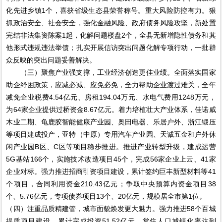
化先进乡镇1个，喜获省级生态县荣誉称号。重大风险防控有力。狠
抓政治安全、社会安全，强化金融风险、政府债务风险攻坚，新处置
完结非法集资陈案1起，化解问题楼盘2个，全县无新增隐性债务和其
他形式违规违法举债；扎实开展信访突出问题化解专项行动，一批群
众反映的突出问题妥善解决。
（三）聚焦产业强支撑，工业经济创造更佳业绩。全面落实国家
助企纾困政策，应减必减、应免必免，全力帮助企业渡过难关，全年
减免企业税费4.54亿元、房租194.04万元、水电气费用1248万元，
为64家企业提供过桥资金8.67亿元。着力培植壮大产业体系，佳诺威
木业二期、龟鹿胶智能健康产业园、奥田电器、乐居户外、浙江锻压
等项目建成投产，亚特（中原）专用汽车产业园、天诚五金和户外休
闲产业园B区、C区等项目稳步推进。推进产业转型升级，建成运营
5G基站166个，实施技术改造项目45个，完成56家企业上云、41家
企业对标。强力推进招商引资项目建设，累计签约巨丰新型材料等41
个项目，合同利用资金210.43亿元；争取中央预算内资金项目38
个、5.76亿元，专项债券项目13个、20亿元，规模居全市第1位。
（四）注重品质精建管，城市面貌焕发更大魅力。强力推进58个百城
提质项目建设，累计完成投资51.52亿元，常住人口城镇化率达到