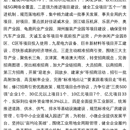
域5G网络全覆盖。二是强力推进项目建设。健全工业项目“五个一”推
进机制，规范落地程序，集中精力建成一批事关发展、事关全局的大
项目、好项目。重点抓好佳诺威木业、浙江锻压机床、乐居户外、奥
田产业园、龟鹿药业产业园、湖州服装产业园等项目建设，确保亚特
汽车产业园、天诚五金等项目年底前投产运营，户外休闲产业园B
区、C区等项目投入使用，九星电力设备、巨丰新材料等项目开工建
设，尽快形成新的经济增长点。三是主动精准招商引资。围绕三大主
导产业，聚焦长三角、京津冀、粤港澳大湾区，转变招商观念，完善
招商图谱，突出精准招商，加大产业链招商、大员招商、以商招商、
第三方招商，开展“迎老乡、回故乡、建家乡”等招商活动，招引一批
高附加值、高贡献率企业。完善“标准地出让”“要素跟着项目走”等机
制，修订招商引资优惠政策，规范项目合作协议，力争引进“三类500
强”企业1个、30亿元以上项目1个、10亿元项目7个、亿元项目33
个，实际到位省外资金增长3%以上。四是全面提升工业新区。统筹
推进道路、供水、供气、排水等基础设施建设，规范标准化厂房建设
管理，引导中小企业退城入园进厂房，为初创、小微企业提供发展平
台。坚持以“亩均论英雄”，围绕工业用地全周期管理，健全企业履约