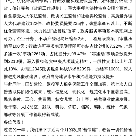
（七）优化环境转作风，行政效能实现更快提升。始终坚持依法行
政，修订完善《政府工作规则》，重大事项合法性审查实现全覆盖。
自觉接受人大依法监督、政协民主监督和社会舆论监督，高质量办理
人大代表建议122件、政协委员提案235件，满意率98%以上。不断
优化营商环境，大力推进“放管服”改革，政务服务事项基本实现网上
可办，企业开办、不动产登记均压缩至2天、工程建设类项目审批压
缩至100天；行政许可事项实现受理即可办结占比达到87.22%，“最
多跑一次”事项2261项、占比提升到99.47%，“零跑动”事项总数提升
到2218项。深入贯彻落实中央八项规定精神，一般性支出比上年压
减10%。办理12345政务服务热线诉求8299件，办结率100%。深入
推进党风廉政建设，政府自身建设水平和治理能力持续提升。
与此同时，国防建设、退役军人服务保障工作全面加强。第七次人口
普查取得阶段性成果，统计信息化、现代化、规范化水平显著提高。
民族宗教、工会、共青团、妇女儿童、红十字、慈善事业健康发展。
老干部、人民防空、残联、科协、侨联、档案、编制、统计、气象、
邮政等各项工作都取得新成绩。
各位代表！
过去的一年，我们按下了近两个月的发展“暂停键”，敢舍一切代价诠