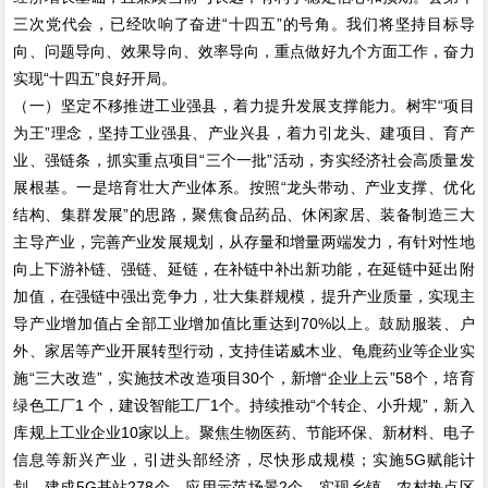
三次党代会，已经吹响了奋进“十四五”的号角。我们将坚持目标导
向、问题导向、效果导向、效率导向，重点做好九个方面工作，奋力
实现“十四五”良好开局。
（一）坚定不移推进工业强县，着力提升发展支撑能力。树牢“项目
为王”理念，坚持工业强县、产业兴县，着力引龙头、建项目、育产
业、强链条，抓实重点项目“三个一批”活动，夯实经济社会高质量发
展根基。一是培育壮大产业体系。按照“龙头带动、产业支撑、优化
结构、集群发展”的思路，聚焦食品药品、休闲家居、装备制造三大
主导产业，完善产业发展规划，从存量和增量两端发力，有针对性地
向上下游补链、强链、延链，在补链中补出新功能，在延链中延出附
加值，在强链中强出竞争力，壮大集群规模，提升产业质量，实现主
导产业增加值占全部工业增加值比重达到70%以上。鼓励服装、户
外、家居等产业开展转型行动，支持佳诺威木业、龟鹿药业等企业实
施“三大改造”，实施技术改造项目30个，新增“企业上云”58个，培育
绿色工厂1 个，建设智能工厂1个。持续推动“个转企、小升规”，新入
库规上工业企业10家以上。聚焦生物医药、节能环保、新材料、电子
信息等新兴产业，引进头部经济，尽快形成规模；实施5G赋能计
划，建成5G基站278个、应用示范场景2个，实现乡镇、农村热点区