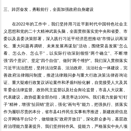
三、踔厉奋发，勇毅前行，全面加强政府自身建设
在2022年的工作中，我们坚持用习近平新时代中国特色社会主
义思想和党的二十大精神武装头脑，全面贯彻落实党中央和省委、市
委以及县委决策部署，深入践行习近平经济思想推动“市情认识再深
化、重大问题再调研、未来发展再谋划”活动，围绕荣县发展“怎么
看、怎么办、怎么干”，以实际行动深刻领悟“两个确立”、不断增
强“四个意识”、坚定“四个自信”、做到“两个维护”。我们深入贯彻落实
习近平法治思想，坚持法治荣县、法治政府、法治社会一体建设，完
善政府法律顾问制度，推进法律顾问参与重大行政决策法律咨询论
证、重大疑难行政复议诉讼案件和矛盾纠纷化解，自觉接受人大及其
常委会法律监督、政协民主监督以及社会舆论监督，市县人大议案、
代表建议，政协提案全部办结，满意率达100%。我们着力发扬“钉钉
子”精神，增强“扯回销”意识，强化“画句号”能力，把强执行、抓落实
作为履职尽责的本分，省市县41件民生实事有序推进，新建政府信息
公开网络平台52个，做细做实“政府开放日”，深化群众参与，基层政
府治理能力显著提升。我们坚持转作风、提能力，严格落实中央八项