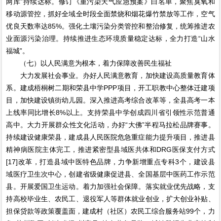
两库”持续达标。修订《重污染天气应急预案》白名单，聚焦臭氧和
移动源管控，抓好全域全时段全面禁烧和烟花爆竹禁放等工作，空气
优良天数率达85%。强化土壤污染分类管控和整治修复，统筹推进农
业面源污染治理。持续推进生态环境质量稳定达标，全力打造“山水
福城”。
（七）以人民满意为根本，着力保障改善民生福祉
大力发展社会事业。办好人民满意教育，加快建设高质量教育体
系。建成梧桐树二期和荣县中学PPP项目，开工职教中心整体迁建项
目，加快建设镇街幼儿园。深入推进高考综合改革等，全县高考一本
上线率同比增长8%以上。支持荣县中学创成四川省引领性示范普通
高中。大力开展群众性文化活动，办好“大佛”半程马拉松品牌赛事。
持续建设健康荣县，建成县人民医院危急重症能力提升项目，推进县
精神病医院主体完工，推进紧密型县域医共体和DRG医保支付方式
[17]改革，打造县域中医特色品牌，力争新增重点专科3个，建设县
域医疗卫生次中心，创建省级健康促进县、全国基层中医药工作示范
县。开展爱国卫生运动。着力加强社会保障。落实就业优先战略，支
持高校毕业生、农民工、退役军人等群体就业创业，扩大创业补贴、
担保贷款等政策覆盖面，建成村（社区）农民工综合服务站99个，力