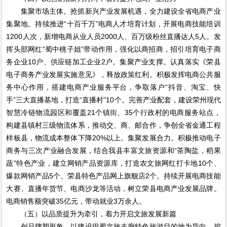
集聚市场主体。抢抓新兴产业发展机遇，全力建设全省电商产业
集聚地。持续推进“十百千万”电商人才培育计划，开展电商技能培训
1200人次，新增电商从业人员2000人、百万级粉丝直播达人5人。发
挥头部网红“蜀中桃子姐”带动作用，强化以商招商，招引培育电子商
务企业10户、供应链加工企业2户。集聚产业支撑。认真落实《荣县
电子商务产业发展实施意见》，释放政策红利。积极发挥电商公共服
务中心作用，搭建电商产业服务平台，争取落户“抖音、淘宝、快
手”三大直播基地，打造“直播村”10个。完善产业配套，建设荣州现代
智慧冷链物流园区和覆盖21个镇街、35个行政村的电商服务站点，
构建县镇村三级物流体系，推动交、商、邮合作，争创全省金通工程
样板县，物流成本整体下降20%以上。集聚发展合力。积极推动电子
商务与三次产业融合发展，结合我县丰富文旅资源和“茶陶盐，稻果
蔬”特色产业，建立网销产品资源库，打造农文旅网红打卡地10个、
爆款网销产品5个、荣县特色产品网上旗舰店2个。持续开展电商技能
大赛、直播年货节、电商沙龙等活动，树立荣县电商产业发展品牌。
电商销售额突破35亿元，带动就业3万余人。
（五）以品质提升为牵引，着力开启文旅发展新篇
创品牌塑形象。以建设巴蜀文旅走廊特色旅游目的地为导向，挖