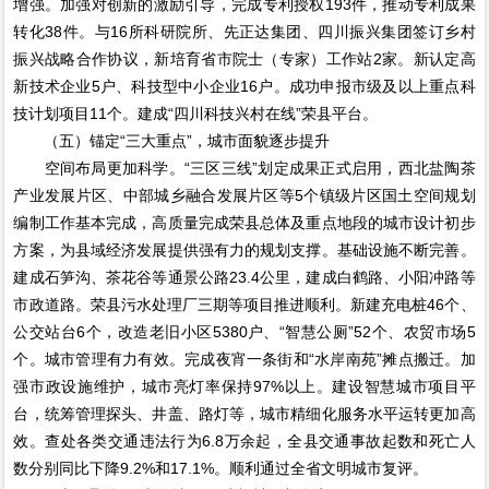
增强。加强对创新的激励引导，完成专利授权193件，推动专利成果
转化38件。与16所科研院所、先正达集团、四川振兴集团签订乡村
振兴战略合作协议，新培育省市院士（专家）工作站2家。新认定高
新技术企业5户、科技型中小企业16户。成功申报市级及以上重点科
技计划项目11个。建成“四川科技兴村在线”荣县平台。
（五）锚定“三大重点”，城市面貌逐步提升
空间布局更加科学。“三区三线”划定成果正式启用，西北盐陶茶
产业发展片区、中部城乡融合发展片区等5个镇级片区国土空间规划
编制工作基本完成，高质量完成荣县总体及重点地段的城市设计初步
方案，为县域经济发展提供强有力的规划支撑。基础设施不断完善。
建成石笋沟、茶花谷等通景公路23.4公里，建成白鹤路、小阳冲路等
市政道路。荣县污水处理厂三期等项目推进顺利。新建充电桩46个、
公交站台6个，改造老旧小区5380户、“智慧公厕”52个、农贸市场5
个。城市管理有力有效。完成夜宵一条街和“水岸南苑”摊点搬迁。加
强市政设施维护，城市亮灯率保持97%以上。建设智慧城市项目平
台，统筹管理探头、井盖、路灯等，城市精细化服务水平运转更加高
效。查处各类交通违法行为6.8万余起，全县交通事故起数和死亡人
数分别同比下降9.2%和17.1%。顺利通过全省文明城市复评。