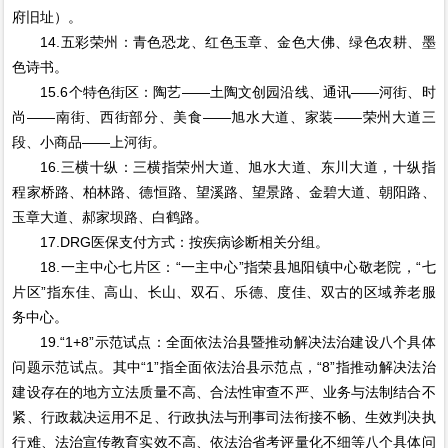
府旧址）。
14.五彩荣州：青色恐龙、红色玉章、金色大佛、绿色农耕、墨
色诗书。
15.6个特色街区：陶艺——土陶文创园沿线、通讯——河街、时
尚——南街、西街部分、美食——旭水大道、家装——荣州大道三
段、小商品——上河街。
16.三横十纵：三横指荣州大道、旭水大道、东川大道，十纵指
程家桥路、柏林路、德恒路、望溪路、望景路、金碧大道、朝阳路、
玉章大道、郝家坝路、白鹤路。
17.DRG医保支付方式：按疾病诊断相关分组。
18.一主中心七片区：“一主中心”指荣县旭阳镇中心敬老院，“七
片区”指东佳、高山、长山、双石、乐德、度佳、双古的区域养老服
务中心。
19.“1+8”示范试点：全面依法治县暨推动解决法治建设八个具体
问题示范试点。其中“1”指全面依法治县示范点，“8”指推动解决法治
建设存在的地方立法质量不高、合法性审查不严、业务与法制结合不
紧、行政裁决运用不足、行政执法与刑事司法衔接不畅、生效判决执
行难、法治宣传教育实效不高、依法治省考评量化不细等八个具体问