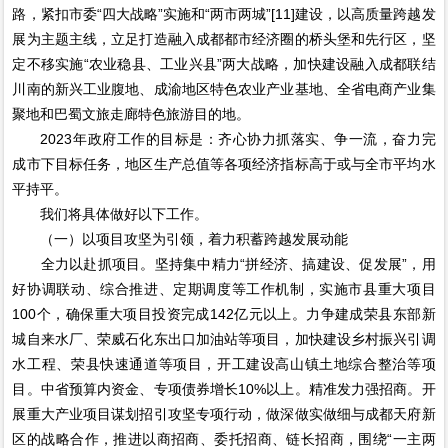
路，紧扣市委“四大战略”实施和“两市两城”[11]建设，以高质量跨越发
展为主题主线，立足打造融入成都都市经济圈的桥头堡和先行区，坚
定不移实施“农业稳县、工业兴县”两大战略，加快建设融入成都联结
川南的新兴工业腹地、成渝地区特色农业产业基地、全省电商产业集
聚地和巴蜀文旅走廊特色旅游目的地。
2023年政府工作的目标是：齐心协力抓落实、争一流，奋力完
成市下目标任务，地区生产总值等各项经济指标高于或与全市平均水
平持平。
我们将具体做好以下工作。
（一）以项目攻坚为引领，着力积蓄跨越发展动能
全力以赴抓项目。坚持集中精力“拼经济、搞建设、促发展”，用
好协调联动、综合推进、定期调度等工作机制，实施市县重大项目
100个，确保重大项目投资完成142亿元以上。力争建成荣县东部新
城自来水厂、荣威石化东出口加油站等项目，加快建设乡村振兴引调
水工程、荣县快速通道等项目，开工建设高山镇土地综合整治等项
目。中省预算内资金、专项债券增长10%以上。精准发力强招商。开
展重大产业项目谋划招引攻坚专项行动，做深做实做细与成都天府新
区的战略合作，推进以商招商、委托招商、链长招商，围绕“一主两