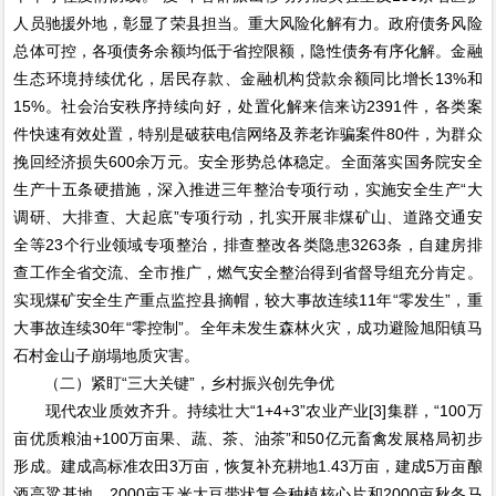
人员驰援外地，彰显了荣县担当。重大风险化解有力。政府债务风险
总体可控，各项债务余额均低于省控限额，隐性债务有序化解。金融
生态环境持续优化，居民存款、金融机构贷款余额同比增长13%和
15%。社会治安秩序持续向好，处置化解来信来访2391件，各类案
件快速有效处置，特别是破获电信网络及养老诈骗案件80件，为群众
挽回经济损失600余万元。安全形势总体稳定。全面落实国务院安全
生产十五条硬措施，深入推进三年整治专项行动，实施安全生产“大
调研、大排查、大起底”专项行动，扎实开展非煤矿山、道路交通安
全等23个行业领域专项整治，排查整改各类隐患3263条，自建房排
查工作全省交流、全市推广，燃气安全整治得到省督导组充分肯定。
实现煤矿安全生产重点监控县摘帽，较大事故连续11年“零发生”，重
大事故连续30年“零控制”。全年未发生森林火灾，成功避险旭阳镇马
石村金山子崩塌地质灾害。
（二）紧盯“三大关键”，乡村振兴创先争优
现代农业质效齐升。持续壮大“1+4+3”农业产业[3]集群，“100万
亩优质粮油+100万亩果、蔬、茶、油茶”和50亿元畜禽发展格局初步
形成。建成高标准农田3万亩，恢复补充耕地1.43万亩，建成5万亩酿
酒高粱基地、2000亩玉米大豆带状复合种植核心片和2000亩秋冬马