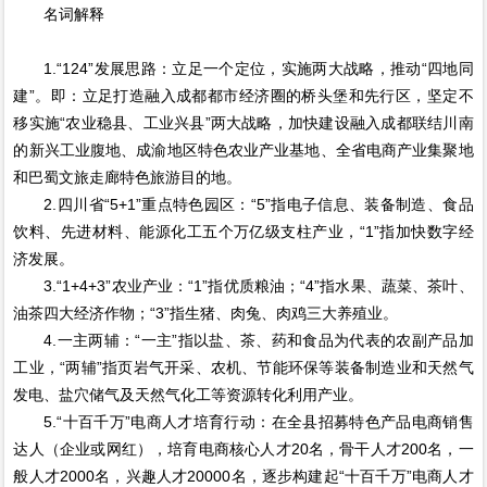
名词解释
1.“124”发展思路：立足一个定位，实施两大战略，推动“四地同
建”。即：立足打造融入成都都市经济圈的桥头堡和先行区，坚定不
移实施“农业稳县、工业兴县”两大战略，加快建设融入成都联结川南
的新兴工业腹地、成渝地区特色农业产业基地、全省电商产业集聚地
和巴蜀文旅走廊特色旅游目的地。
2.四川省“5+1”重点特色园区：“5”指电子信息、装备制造、食品
饮料、先进材料、能源化工五个万亿级支柱产业，“1”指加快数字经
济发展。
3.“1+4+3”农业产业：“1”指优质粮油；“4”指水果、蔬菜、茶叶、
油茶四大经济作物；“3”指生猪、肉兔、肉鸡三大养殖业。
4.一主两辅：“一主”指以盐、茶、药和食品为代表的农副产品加
工业，“两辅”指页岩气开采、农机、节能环保等装备制造业和天然气
发电、盐穴储气及天然气化工等资源转化利用产业。
5.“十百千万”电商人才培育行动：在全县招募特色产品电商销售
达人（企业或网红），培育电商核心人才20名，骨干人才200名，一
般人才2000名，兴趣人才20000名，逐步构建起“十百千万”电商人才