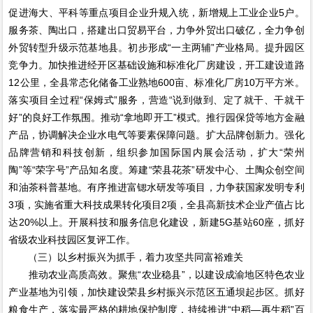
促进海大、平科等重点项目企业升规入统，新增规上工业企业5户。
服务茶、陶出口，搭建出口贸易平台，力争外贸出口破亿，全力争创
外贸转型升级示范基地县。初步形成“一主两辅”产业格局。提升园区
竞争力。加快推进经开区基础设施和标准化厂房建设，开工建设道路
12公里，全县常态化储备工业熟地600亩、标准化厂房10万平方米。
落实项目全过程“保姆式”服务，营造“说到做到、定了就干、干就干
好”的良好工作氛围。推动“拿地即开工”模式。推行园保贷等地方金融
产品，协调解决企业水电气等要素保障问题。扩大品牌创新力。强化
品牌营销和科技创新，组织参加国际国内展会活动，扩大“荣州
陶”等“荣字号”产品知名度。筹建“荣县花茶”研发中心、土陶众创空间
和油茶科普基地。有序推进富锶水研发等项目，力争获国家发明专利
3项，实施省重大科技成果转化项目2项，全县高新技术企业产值占比
达20%以上。开展科技和服务信息化建设，新建5G基站60座，抓好
省级农业科技园区复评工作。
（三）以乡村振兴为抓手，着力攻坚共同富裕难关
推动农业高质高效。聚焦“农业稳县”，以建设成渝地区特色农业
产业基地为引领，加快建设荣县乡村振兴示范区五通坝起步区。抓好
粮食生产，落实最严格的耕地保护制度，持续推进“中稻—再生稻”百