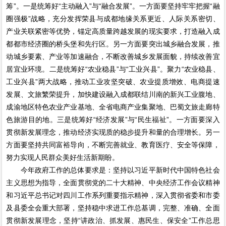
筹”。一是统筹好“主动融入”与“融合发展”。一方面要坚持牢牢把握“融
圈强极”战略，充分发挥荣县与成都地缘关系更近、人际关系密切、
产业关联紧密等优势，锚定高质量跨越发展的现实要求，打造融入成
都都市经济圈的桥头堡和先行区。另一方面要突出城乡融合发展，推
动城乡要素、产业等加速融合，不断改善城乡发展面貌，持续改善宜
居宜业环境。二是统筹好“农业稳县”与“工业兴县”。聚力“农业稳县、
工业兴县”两大战略，推动工业攻坚突破、农业提质增效、电商提速
发展、文旅繁荣提升，加快建设融入成都联结川南的新兴工业腹地、
成渝地区特色农业产业基地、全省电商产业集聚地、巴蜀文旅走廊特
色旅游目的地。三是统筹好“经济发展”与“民生福祉”。一方面要深入
贯彻新发展理念，推动经济实现质的稳步提升和量的合理增长。另一
方面要坚持共同富裕导向，不断完善就业、教育医疗、安全等保障，
努力实现人民群众美好生活新期盼。
今年政府工作的总体要求是：坚持以习近平新时代中国特色社会
主义思想为指导，全面贯彻党的二十大精神、中央经济工作会议精神
和习近平总书记对四川工作系列重要指示精神，深入贯彻省委和市委
及县委全会重大部署，坚持稳中求进工作总基调，完整、准确、全面
贯彻新发展理念，坚持“讲政治、抓发展、惠民生、保安全”工作总思