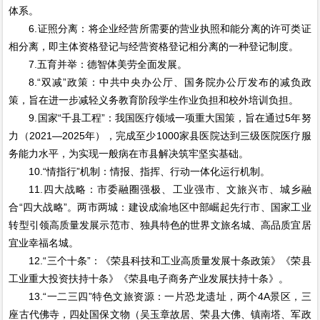
体系。
6.证照分离：将企业经营所需要的营业执照和能分离的许可类证
相分离，即主体资格登记与经营资格登记相分离的一种登记制度。
7.五育并举：德智体美劳全面发展。
8.“双减”政策：中共中央办公厅、国务院办公厅发布的减负政
策，旨在进一步减轻义务教育阶段学生作业负担和校外培训负担。
9.国家“千县工程”：我国医疗领域一项重大国策，旨在通过5年努
力（2021—2025年），完成至少1000家县医院达到三级医院医疗服
务能力水平，为实现一般病在市县解决筑牢坚实基础。
10.“情指行”机制：情报、指挥、行动一体化运行机制。
11.四大战略：市委融圈强极、工业强市、文旅兴市、城乡融
合“四大战略”。两市两城：建设成渝地区中部崛起先行市、国家工业
转型引领高质量发展示范市、独具特色的世界文旅名城、高品质宜居
宜业幸福名城。
12.“三个十条”：《荣县科技和工业高质量发展十条政策》《荣县
工业重大投资扶持十条》《荣县电子商务产业发展扶持十条》。
13.“一二三四”特色文旅资源：一片恐龙遗址，两个4A景区，三
座古代佛寺，四处国保文物（吴玉章故居、荣县大佛、镇南塔、军政