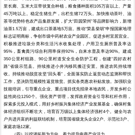
里长廊、玉米大豆带状复合种植，粮食播种面积105万亩以上、产量
45万吨以上。稳定生猪生产，出栏生猪72万头。加快推动茶叶、油
茶等优势特色农产品集群发展，扩大“田园荣州”等品牌影响力，新增
油茶1.5万亩，建成出口茶基地5万亩。推动“荣县柴胡”申报国家地理
标志证明商标，争创市级中药材农业产业园区。促进乡村宜居宜业。
积极推进垃圾分类和生活污水收集处理，户用卫生厕所普及率达
95%，畜禽粪污综合利用率保持92%，自来水普及率达90%。建成
350公里村组路、90公里村道安全生命防护工程，创建“四好农村
路”省级示范县。持续推进小井沟移民搬迁安置。推进农民持续增
收。持续推动脱贫攻坚“回头看”，全面落实防止返贫动态监测和帮扶
工作，坚决防范规模性返贫致贫。抓实各类惠农补贴发放。加强职业
技能培训，引导重点企业、重点项目优先招录本地农民，开发乡村公
益性岗位1250个。强化资产管理，发挥政府资金引导和杠杆作用，
探索多元投入模式，用好乡村振兴集体经济产业发展基金，确保村集
体经济组织不断壮大，培育百万级以上集体经济强村4个。健全与农
户共进共富的利益联结机制，培育国省级龙头企业2户、示范社3户、
家庭农场12家。
（四）以挖潜拓新为方向，着力提升电商产业活力