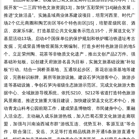
掘开发“一二三四”特色文旅资源[13]，加快“五彩荣州”[14]融合发展，
推进“文旅活县”。实施县域商业体系建设项目，培育河西里、时代广
场2个亿元商圈和陶艺街区等6个特色街区[15]，培塑星级民宿、酒
店、农家乐5家。打造基层公共文化服务示范点15个，开展送文化下
基层活动13场。启动4个国保单位的保护规划和铁炉嘴冶铁遗址考古
发掘，完成荣县博物馆展陈大纲编制。打造乡村特色旅游目的地5
个。立足荣州陶、花茶等非物质文化遗产，推出文创产品2万件。强
基础补短板。以创建天府旅游名县为目标，实施文旅基础设施“补短
板”行动。结合一洞桥茶基地、五通坝起步区、茶花谷油茶基地等建
设，完善标识标牌、厕所等旅游设施。建设石笋沟游客中心、旅游步
道等基础设施，争创石笋沟省级生态旅游示范区。完成文化旅游大数
据中心、全域旅游导视系统。依托S210、S212等省道打造特色旅游
风景廊道。推进文旅重大项目建设，加快建设荣县文化艺术中心，推
动青龙山科考公园前期工作，建成荣县博物馆、市民健身中心。重融
入活业态。主动融入成乐旅游热线，加入巴蜀石窟文化旅游走廊联
盟，加强与川南渝西城市群“游线互连、优势互补、客源互送”等合
作，联合蒲江、安岳、大足等打造精品线路并开通5条旅游直通专