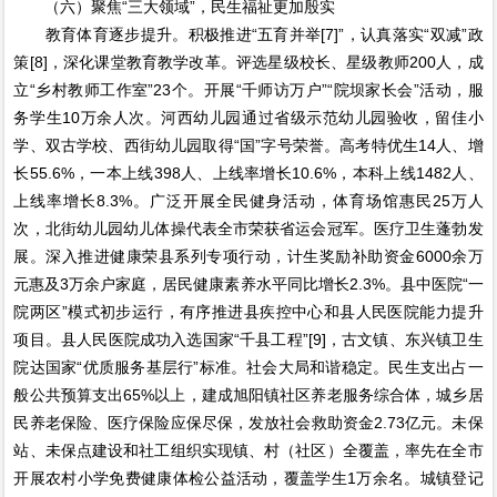
（六）聚焦“三大领域”，民生福祉更加殷实
教育体育逐步提升。积极推进“五育并举[7]”，认真落实“双减”政
策[8]，深化课堂教育教学改革。评选星级校长、星级教师200人，成
立“乡村教师工作室”23个。开展“千师访万户”“院坝家长会”活动，服
务学生10万余人次。河西幼儿园通过省级示范幼儿园验收，留佳小
学、双古学校、西街幼儿园取得“国”字号荣誉。高考特优生14人、增
长55.6%，一本上线398人、上线率增长10.6%，本科上线1482人、
上线率增长8.3%。广泛开展全民健身活动，体育场馆惠民25万人
次，北街幼儿园幼儿体操代表全市荣获省运会冠军。医疗卫生蓬勃发
展。深入推进健康荣县系列专项行动，计生奖励补助资金6000余万
元惠及3万余户家庭，居民健康素养水平同比增长2.3%。县中医院“一
院两区”模式初步运行，有序推进县疾控中心和县人民医院能力提升
项目。县人民医院成功入选国家“千县工程”[9]，古文镇、东兴镇卫生
院达国家“优质服务基层行”标准。社会大局和谐稳定。民生支出占一
般公共预算支出65%以上，建成旭阳镇社区养老服务综合体，城乡居
民养老保险、医疗保险应保尽保，发放社会救助资金2.73亿元。未保
站、未保点建设和社工组织实现镇、村（社区）全覆盖，率先在全市
开展农村小学免费健康体检公益活动，覆盖学生1万余名。城镇登记