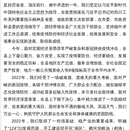
是踔厉奋发、顶压前行、难中求进的一年。我们坚定以习近平新时代
中国特色社会主义思想为指导，全面贯彻落实习近平总书记对四川工
作系列重要指示精神及省委、省政府重大决策部署，在市委、市政府
和县委的坚强领导下，团结带领全县广大党员干部群众，坚持稳中求
进工作总基调，统筹疫情防控和经济社会发展，统筹发展和安全，各
项事业实现新进展、取得新成绩。
今年，面对宏观经济形势异常严峻复杂和新冠肺炎疫情冲击，全
县上下凝心聚力、奋力攻坚，实现了疫情要防住、经济要稳住、发展
要安全的既定目标，全县地区生产总值、服务业增加值、全社会固定
资产投资、地方一般公共预算收入等8项指标高于全市平均水平。
2022年，我们经受了一场破难题、渡难关的重大考验。面对严
峻的新冠疫情，各级干部冲锋在前、广大群众全力配合，做实做细常
态化疫情防控，成功处置多起输入性疫情，未引发社会面传播。面对
世界经济深度衰退，全县上下狠下决心，集中精力推进了一大批稳经
济、促发展的重大项目。面对多年不遇的极端大风、高温天气，我们
万众一心，构筑守护人民群众生命安全和身体健康的坚固防线。
2022年，我们取得了一些强基础、稳产业的重要成果。明确
了“124”[1]发展思路，开工建设经开区“南区”。赖河坝粮油（稻渔）