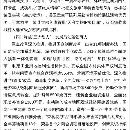
施等建成投用，九棚山、茶花谷、一洞桥等农旅、林旅景点成为网红
打卡点，成功举办“茶旅风情季”“枇杷文旅季”等特色活动5场，桫椤谷
荣登央视《生态秘境》，吴玉章生平陈列展获省博物馆展陈活动优秀
奖，玉章故里、荣县大佛入库首批“天府文旅IP项目库”，双石镇蔡家
堰村入选省级乡村旅游重点村。
（四）释放“三大动力”，发展后劲蓬勃有力
重点改革深入推进。推进国企制度改革，出台11项制度办法，国
企监管更加系统规范。深化财政数字化改革，241个预算单位全面纳
入预算一体化管理，实现“顺向可控，逆向可溯”。加快“标准地”改
革，制定工业用地控制性指标体系。完成全国农村集体产权制度改
革，镇村闲置资产综合盘活率达95.4%。营商环境不断优化。深入推
进“放管服”改革、商事制度改革，全面实现“一次办”“网上办”，推行注
册资本认缴制和“证照分离[6]”。新增市场主体3400余户，协助企业申
请应急周转金、提升贷等8500余万元，缓解企业融资难题。全面兑
现奖补资金1300万元。主动融入成渝地区双城经济圈建设战略，围
绕“一主两辅”成立三个链长制招商小组。举办“一带一路”中国·荣县茶
产业国际合作推介会、“荣县花茶”品牌形象发布会等招商活动8次，
全年落地项目18个，荣县首个外商合资项目落地投产。创新意识持续