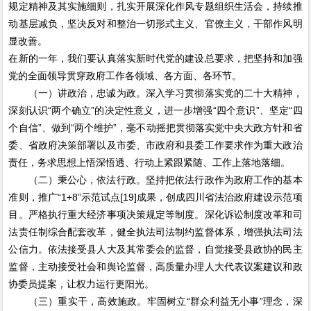
规定精神及其实施细则，扎实开展深化作风专题组织生活会，持续推
动基层减负，坚决反对和整治一切形式主义、官僚主义，干部作风明
显改善。
在新的一年，我们要认真落实新时代党的建设总要求，把坚持和加强
党的全面领导贯穿政府工作各领域、各方面、各环节。
（一）讲政治，忠诚为政。深入学习贯彻落实党的二十大精神，
深刻认识“两个确立”的决定性意义，进一步增强“四个意识”、坚定“四
个自信”、做到“两个维护”，毫不动摇把贯彻落实党中央大政方针和省
委、省政府决策部署以及市委、市政府和县委工作要求作为重大政治
责任，务求思想上悟深悟透、行动上紧跟紧随、工作上落地落细。
（二）秉公心，依法行政。坚持把依法行政作为政府工作的基本
准则，推广“1+8”示范试点[19]成果，创成四川省法治政府建设示范项
目。严格执行重大经济事项决策规定等制度。深化诉讼制度改革和司
法责任制综合配套改革，健全执法司法制约监督体系，增强执法司法
公信力。依法接受县人大及其常委会的监督，自觉接受县政协的民主
监督，主动接受社会和舆论监督，高质量办理人大代表议案建议和政
协委员提案，让权力运行更阳光。
（三）重实干，高效施政。牢固树立“群众利益无小事”理念，深