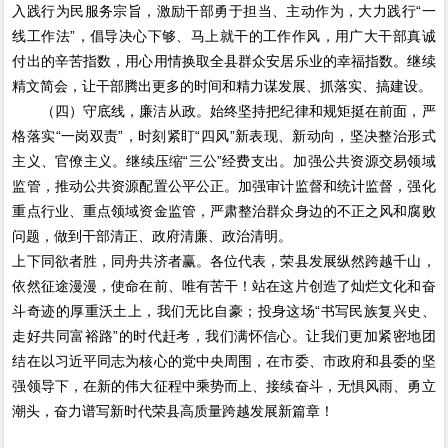
入践行为民服务宗旨，激励干部勇于担当、主动作为，大力践行“一
线工作法”，倡导决心下够、马上就干的工作作风，用广大干部真诚
付出的辛苦指数，用心用情换取全县群众安居乐业的幸福指数。继续
精文简会，让干部腾出更多的时间和精力谋发展、抓落实、搞建设。
（四）守底线，廉洁从政。始终坚持把纪律和规矩挺在前面，严
格落实“一岗双责”，时刻紧盯“四风”新表现、新动向，坚决整治形式
主义、官僚主义。继续压缩“三公”经费支出。加强公共资源交易领域
监管，推动公共资源配置公平公正。加强审计监督和统计监督，强化
重点行业、重点领域资金监管，严肃整治群众身边的不正之风和腐败
问题，做到干部清正、政府清廉、政治清明。
上下同欲者胜，同舟共济者赢。各位代表，荣县发展纵然跨越千山，
依然征途漫漫，使命在前、唯有苦干！站在这片创造了灿烂文化和奋
斗奇迹的厚重沃土上，我们无比自豪；投身这场“书写民族复兴史、
走好共同富裕路”的时代赶考，我们满怀信心。让我们更加紧密地团
结在以习近平同志为核心的党中央周围，在市委、市政府和县委的坚
强领导下，在新的伟大征程中乘势而上、接续奋斗，无惧风雨、勇立
潮头，奋力谱写新时代荣县高质量跨越发展新篇章！