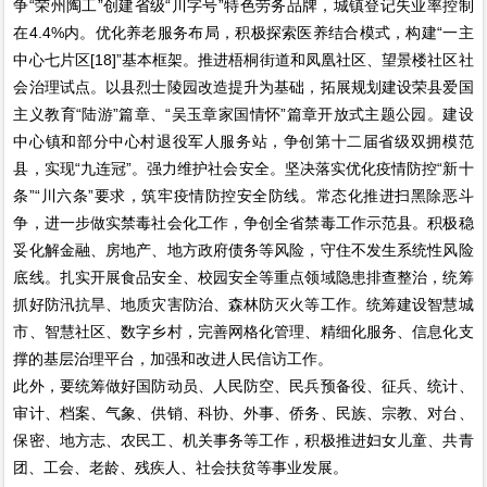
争“荣州陶工”创建省级“川字号”特色劳务品牌，城镇登记失业率控制
在4.4%内。优化养老服务布局，积极探索医养结合模式，构建“一主
中心七片区[18]”基本框架。推进梧桐街道和凤凰社区、望景楼社区社
会治理试点。以县烈士陵园改造提升为基础，拓展规划建设荣县爱国
主义教育“陆游”篇章、“吴玉章家国情怀”篇章开放式主题公园。建设
中心镇和部分中心村退役军人服务站，争创第十二届省级双拥模范
县，实现“九连冠”。强力维护社会安全。坚决落实优化疫情防控“新十
条”“川六条”要求，筑牢疫情防控安全防线。常态化推进扫黑除恶斗
争，进一步做实禁毒社会化工作，争创全省禁毒工作示范县。积极稳
妥化解金融、房地产、地方政府债务等风险，守住不发生系统性风险
底线。扎实开展食品安全、校园安全等重点领域隐患排查整治，统筹
抓好防汛抗旱、地质灾害防治、森林防灭火等工作。统筹建设智慧城
市、智慧社区、数字乡村，完善网格化管理、精细化服务、信息化支
撑的基层治理平台，加强和改进人民信访工作。
此外，要统筹做好国防动员、人民防空、民兵预备役、征兵、统计、
审计、档案、气象、供销、科协、外事、侨务、民族、宗教、对台、
保密、地方志、农民工、机关事务等工作，积极推进妇女儿童、共青
团、工会、老龄、残疾人、社会扶贫等事业发展。