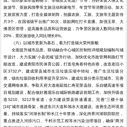
线。组织参加非遗购物节、非物质文化遗产节等，办好荣县大佛文化
旅游节、茶旅风情季等文旅活动和家电节、年货节等消费活动。加大
文旅宣推力度，打造全媒体矩阵，拍摄农旅、工旅、文旅等主题宣传
片3个，在国省级平台推广30次，鼓励网红打卡直播。加强玉章、大
佛景区管理，提高服务品质和运营效益，力争景区旅游人数同比增长
20%，景区旅游收入同比增长8%。
（六）以城市更新为基石，着力打造烟火荣州新貌
全面提升城市品质。联动融合中心城区控制性详细规划编制与城
市设计，大力实施“小县优城”提升行动。加快优化市政管网和路灯节
能改造，建成青阳市民体育公园，打造皂角巷特色街巷，改造老旧小
区3732户。建成荣县城市生活垃圾压缩中转站，推广生活垃圾分
类，镇街垃圾回收利用率提升至35%，建成垃圾分类示范城市。完善
交通网络体系。争取天府大道南延线仁寿至荣县段、乐自犍高速等项
目规划建设，配合做好雅眉乐自城际铁路建设前期工作。加快升级改
造S210、S212等省道，全力建设荣县快速通道。完善“三横十纵
[16]”城市道路骨架，推进东川大道和旭水大道建设。改善生态环境质
量。持续落实“河湖长制”和长江十年禁渔，深化跨界河湖联防联控，
重点推进入河排污口、千村示范工程等水污染治理项目，确保“两河