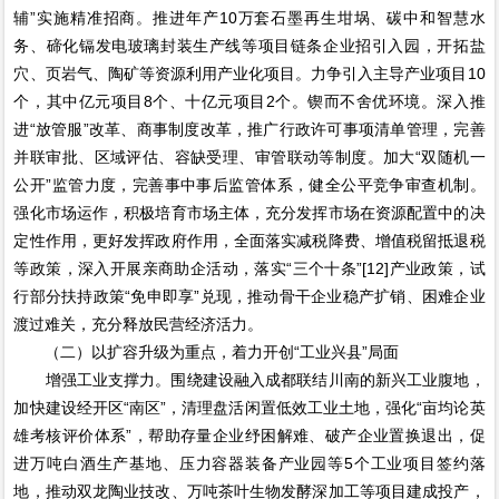
辅”实施精准招商。推进年产10万套石墨再生坩埚、碳中和智慧水
务、碲化镉发电玻璃封装生产线等项目链条企业招引入园，开拓盐
穴、页岩气、陶矿等资源利用产业化项目。力争引入主导产业项目10
个，其中亿元项目8个、十亿元项目2个。锲而不舍优环境。深入推
进“放管服”改革、商事制度改革，推广行政许可事项清单管理，完善
并联审批、区域评估、容缺受理、审管联动等制度。加大“双随机一
公开”监管力度，完善事中事后监管体系，健全公平竞争审查机制。
强化市场运作，积极培育市场主体，充分发挥市场在资源配置中的决
定性作用，更好发挥政府作用，全面落实减税降费、增值税留抵退税
等政策，深入开展亲商助企活动，落实“三个十条”[12]产业政策，试
行部分扶持政策“免申即享”兑现，推动骨干企业稳产扩销、困难企业
渡过难关，充分释放民营经济活力。
（二）以扩容升级为重点，着力开创“工业兴县”局面
增强工业支撑力。围绕建设融入成都联结川南的新兴工业腹地，
加快建设经开区“南区”，清理盘活闲置低效工业土地，强化“亩均论英
雄考核评价体系”，帮助存量企业纾困解难、破产企业置换退出，促
进万吨白酒生产基地、压力容器装备产业园等5个工业项目签约落
地，推动双龙陶业技改、万吨茶叶生物发酵深加工等项目建成投产，