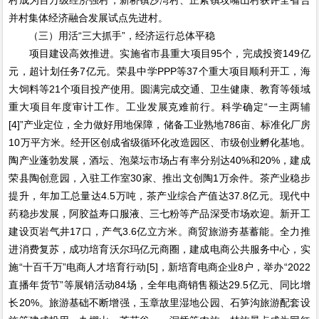
并村集体经济融合发展试点先进村。
（三）用活“三大抓手”，经济运行总体平稳
项目建设高效推进。实施省市县重大项目95个，完成投资149亿
元，超计划任务7亿元。荣县中学PPP等37个重大项目顺利开工，海
大饲料等21个项目投产使用。圆满完成交通、卫生健康、教育等领域
重大项目年度审计工作。工业发展克难前行。科学确定“一主两辅
[4]”产业定位，全力做好用地保障，储备工业熟地786亩、标准化厂房
10万平方米。经开区创成省级循环化改造园区、市级创业孵化基地。
陶产业蓬勃发展，酒坛、泡菜坛市场占有率分别达40%和20%，建成
荣县陶创意园，入驻工作室30家、推出文创陶1万余件。茶产业稳步
提升，年加工总量达4.5万吨，茶产业综合产值达37.8亿元。现代中
药稳步发展，阿胶益寿口服液、三七粉等产品深受市场欢迎。新开工
建设页岩气井17口，产气3.6亿立方米。商贸旅游夯基蓄能。全力推
进消费复苏，成功培育沃尔玛亿元商圈，建成电商公共服务中心，实
施“十百千万”电商人才培育行动[5]，新培育电商企业8户，举办“2022
直播年货节”等展销活动84场，全年电商销售额达29.5亿元、同比增
长20%。旅游基础不断增强，玉章故里湿地公园、石笋沟旅游配套设