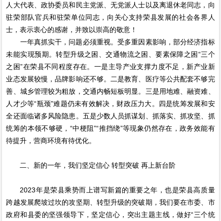
人大代表、政协委员和民主党派、无党派人士以及离退休老同志，向
驻荣部队官兵和驻荣单位同志，向关心支持荣县发展的社会各界人
士，表示衷心的感谢，并致以崇高的敬意！
一年真抓实干，问题必须重视。受多重因素影响，部分经济指标
未能实现预期。转型升级之困、交通物流之困、要素保障之困“三个
之困”在荣县不同程度存在。一是主导产业支撑力度不足，新产业新
业态发展较慢，品牌影响还不够。二是教育、医疗等公共配套不够完
善、城乡管理较为粗放，交通内畅短板明显。三是用地难、融资难、
人才少等“瓶颈”难题仍未有效解决，财政压力大。四是统筹发展和安
全还面临诸多风险隐患。五是少数人员抓谋划、抓落实、抓攻坚、抓
统筹的本领不够硬，“中梗阻”“推挡绕”等现象仍然存在，政务效能有
待提升，营商环境有待优化。
二、新的一年，我们坚定信心 转型突破 再上新台阶
2023年是荣县乘势而上谱写新篇的重要之年，也是荣县高质量
跨越发展爬坡过坎的攻坚期、转型升级的突破期，我们要在市委、市
政府和县委的坚强领导下，坚定信心，突出主题主线，做好“三个统