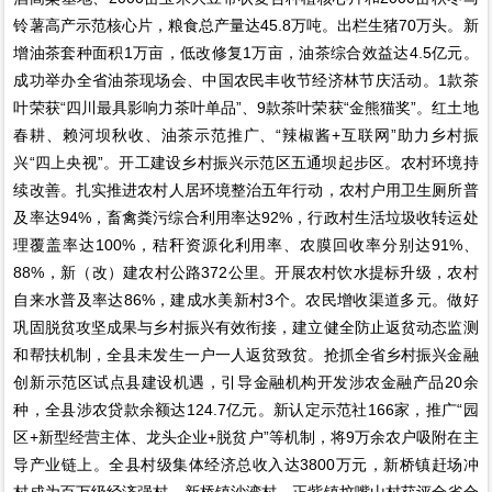
铃薯高产示范核心片，粮食总产量达45.8万吨。出栏生猪70万头。新
增油茶套种面积1万亩，低改修复1万亩，油茶综合效益达4.5亿元。
成功举办全省油茶现场会、中国农民丰收节经济林节庆活动。1款茶
叶荣获“四川最具影响力茶叶单品”、9款茶叶荣获“金熊猫奖”。红土地
春耕、赖河坝秋收、油茶示范推广、“辣椒酱+互联网”助力乡村振
兴“四上央视”。开工建设乡村振兴示范区五通坝起步区。农村环境持
续改善。扎实推进农村人居环境整治五年行动，农村户用卫生厕所普
及率达94%，畜禽粪污综合利用率达92%，行政村生活垃圾收转运处
理覆盖率达100%，秸秆资源化利用率、农膜回收率分别达91%、
88%，新（改）建农村公路372公里。开展农村饮水提标升级，农村
自来水普及率达86%，建成水美新村3个。农民增收渠道多元。做好
巩固脱贫攻坚成果与乡村振兴有效衔接，建立健全防止返贫动态监测
和帮扶机制，全县未发生一户一人返贫致贫。抢抓全省乡村振兴金融
创新示范区试点县建设机遇，引导金融机构开发涉农金融产品20余
种，全县涉农贷款余额达124.7亿元。新认定示范社166家，推广“园
区+新型经营主体、龙头企业+脱贫户”等机制，将9万余农户吸附在主
导产业链上。全县村级集体经济总收入达3800万元，新桥镇赶场冲
村成为百万级经济强村，新桥镇沙湾村、正紫镇坟嘴山村获评全省合