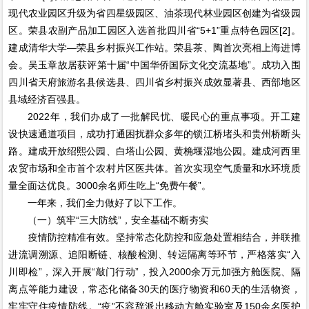
现代农业园区升级为省四星级园区、油茶现代林业园区创建为省级园
区。荣县农副产品加工园区入选首批四川省“5+1”重点特色园区[2]。
建成清华大学—荣县乡村振兴工作站。荣县茶、陶首次亮相上海进博
会。吴玉章故居获评第十届“中国华侨国际文化交流基地”。成功入围
四川省天府旅游名县候选县、四川省乡村振兴成效显著县、西部地区
县域经济百强县。
2022年，我们办成了一批解民忧、暖民心的重点事项。开工建
设快速通道项目，成功打通困扰群众多年的锁江桥堵头和贵州桥断头
路。建成开放绍熙公园、白塔山公园、黄桷堰湿地公园。建成河西里
农贸市场和全市首个农村片区医共体。首次实现空气质量和水环境质
量全面达优良。3000余名师生吃上“免费午餐”。
一年来，我们全力做好了以下工作。
（一）筑牢“三大防线”，安全基础不断夯实
疫情防控精准有效。坚持常态化防控和应急处置相结合，并联推
进流调溯源、追阳断链、核酸检测、转运隔离等环节，严格落实“入
川即检”，深入开展“敲门行动”，投入2000余万元加强方舱医院、隔
离点等能力建设，常态化储备30天的医疗物资和60天的生活物资，
牢牢守住疫情防线。“疫”不容辞派出移动方舱实验室及150余名医护