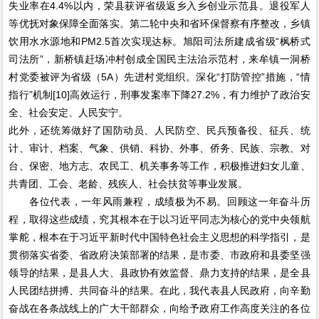
失业率在4.4%以内，荣县获评省级返乡入乡创业示范县。退役军人
等优抚对象保障全面落实。第二轮中央和省环保督察有序整改，乡镇
饮用水水源地和PM2.5首次实现达标。旭阳司法所建成省级“枫桥式
司法所”，新桥镇赶场冲村创成全国民主法治示范村，来牟镇一洞桥
村党委被评为省级（5A）先进村党组织。深化“打防管控”措施，“情
指行”机制[10]高效运行，刑事发案率下降27.2%，有力维护了政治安
全、社会安定、人民安宁。
此外，还统筹做好了国防动员、人民防空、民兵预备役、征兵、统
计、审计、档案、气象、供销、科协、外事、侨务、民族、宗教、对
台、保密、地方志、农民工、机关事务等工作，积极推进妇女儿童、
共青团、工会、老龄、残疾人、社会扶贫等事业发展。
各位代表，一年风雨兼程，成绩极为不易。回顾这一年奋斗历
程，取得这些成绩，究其根本在于以习近平同志为核心的党中央领航
掌舵，根本在于习近平新时代中国特色社会主义思想的科学指引，是
贯彻落实省委、省政府决策部署的结果，是市委、市政府和县委坚强
领导的结果，是县人大、县政协有效监督、鼎力支持的结果，是全县
人民团结拼搏、共同奋斗的结果。在此，我代表县人民政府，向辛勤
奋战在各条战线上的广大干部群众，向给予政府工作高度关注的各位