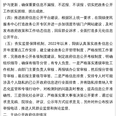
护与更新，确保重要信息不漏报、不迟报、不误报，切实把政务公开
工作抓实抓细、抓出成效。
（四）推进政府信息公开平台建设。根据区上统一要求，在我镇便民
服务中心打造政务公开专区并进一步加强渡市镇门户网站建设，及时
发布政府政策和工作动态信息，回应群众诉求，全面打造多元化信息
公开平台。
（五）夯实监督保障机制。2022年以来，我镇认真落实政务信息公
开年度重点工作安排，建立健全政务公开管理制度，严格按照工作要
求，完善政务公开各项制度建设。制定政府信息公开考核制度，明确
组织领导，确保有领导分管，有专人负责。一是严格落实逐级审批工
作机制，由部门主要负责人审核，再报镇办公室审核，然后报分管领
导审核，最后报主要领导审签。二是严格信息排查，安排专人对可能
涉及个人隐私的已公开政府信息进行全面排查，并将隐私排查纳入常
态化监管和专项行动中。对检测到的问题及时整改，提高信息公开准
确性。三是强化社会评议，严格落实重大事项决策公开要求，通过征
求意见稿、院坝会、评议、公示等方式征求意见，另外对外公布投诉
举报电话，推进人民群众监督和舆论监督。
二、主动公开政府信息情况