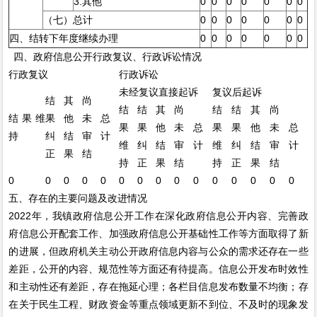
3.其他
0
0
0
0
0
0
0
（七）总计
0
0
0
0
0
0
0
四、结转下年度继续办理
0
0
0
0
0
0
0
四、政府信息公开行政复议、行政诉讼情况
行政复议
行政诉讼
未经复议直接起诉
复议后起诉
结
其
尚
结
结
其
尚
结
结
其
尚
结果维
果
他
未
总
果
果
他
未
总
果
果
他
未
总
持
纠
结
审
计
维
纠
结
审
计
维
纠
结
审
计
正
果
结
持
正
果
结
持
正
果
结
0
0
0
0
0
0
0
0
0
0
0
0
0
0
0
五、存在的主要问题及改进情况
2022年，我镇政府信息公开工作在深化政府信息公开内容、完善政
府信息公开配套工作、加强政府信息公开基础性工作等方面取得了新
的进展，但政府机关主动公开政府信息内容与公众的需求还存在一些
差距，公开的内容、规范性等方面还有待提高。信息公开发布时效性
和主动性还有差距，存在拖延心理；各栏目信息发布数量不均衡；存
在关于民生工程、财政资金等重点领域更新不到位、不及时的现象发