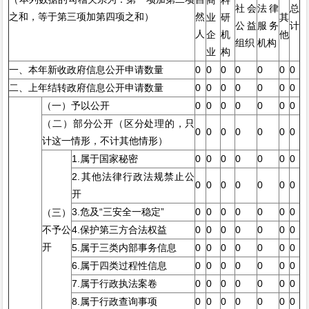
社会
法律
总
之和，等于第三项加第四项之和）
然
业
研
其
公益
服务
计
人
企
机
他
组织
机构
业
构
一、本年新收政府信息公开申请数量
0
0
0
0
0
0
0
二、上年结转政府信息公开申请数量
0
0
0
0
0
0
0
（一）予以公开
0
0
0
0
0
0
0
（二）部分公开（区分处理的，只
0
0
0
0
0
0
0
计这一情形，不计其他情形）
1.属于国家秘密
0
0
0
0
0
0
0
2.其他法律行政法规禁止公
0
0
0
0
0
0
0
开
3.危及“三安全一稳定”
0
0
0
0
0
0
0
（三）
不予公
4.保护第三方合法权益
0
0
0
0
0
0
0
开
5.属于三类内部事务信息
0
0
0
0
0
0
0
6.属于四类过程性信息
0
0
0
0
0
0
0
7.属于行政执法案卷
0
0
0
0
0
0
0
8.属于行政查询事项
0
0
0
0
0
0
0