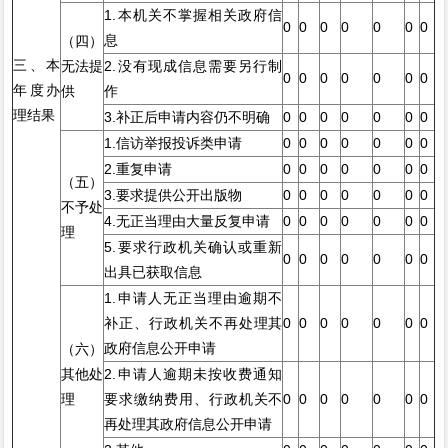
1.本机关不掌握相关政府信
0
0
0
0
0
0
0
息
（四）
三、本
无法提
2.没有现成信息需要另行制
0
0
0
0
0
0
0
年度办
供
作
理结果
3.补正后申请内容仍不明确
0
0
0
0
0
0
0
1.信访举报投诉类申请
0
0
0
0
0
0
0
2.重复申请
0
0
0
0
0
0
0
（五）
3.要求提供公开出版物
0
0
0
0
0
0
0
不予处
4.无正当理由大量反复申请
0
0
0
0
0
0
0
理
5.要求行政机关确认或重新
0
0
0
0
0
0
0
出具已获取信息
1.申请人无正当理由逾期不
补正、行政机关不再处理其
0
0
0
0
0
0
0
政府信息公开申请
（六）
其他处
2.申请人逾期未按收费通知
理
要求缴纳费用、行政机关不
0
0
0
0
0
0
0
再处理其政府信息公开申请