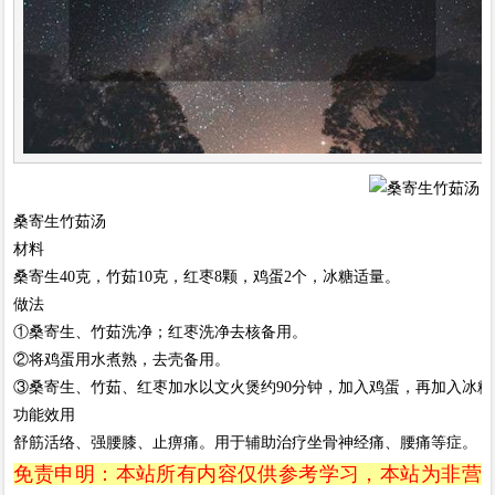
桑寄生竹茹汤
材料
桑寄生40克，竹茹10克，红枣8颗，鸡蛋2个，冰糖适量。
做法
①桑寄生、竹茹洗净；红枣洗净去核备用。
②将鸡蛋用水煮熟，去壳备用。
③桑寄生、竹茹、红枣加水以文火煲约90分钟，加入鸡蛋，再加入冰
功能效用
舒筋活络、强腰膝、止痹痛。用于辅助治疗坐骨神经痛、腰痛等症。
免责申明：本站所有内容仅供参考学习，本站为非营