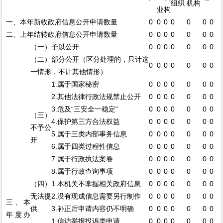
组织
机构
业
构
一、本年新收政府信息公开申请数量
0
0
0
0
0
0
0
二、上年结转政府信息公开申请数量
0
0
0
0
0
0
0
（一）予以公开
0
0
0
0
0
0
0
（二）部分公开（区分处理的，只计这
0
0
0
0
0
0
0
一情形，不计其他情形）
1.属于国家秘密
0
0
0
0
0
0
0
2.其他法律行政法规禁止公开
0
0
0
0
0
0
0
3.危及“三安全一稳定”
0
0
0
0
0
0
0
（三）
4.保护第三方合法权益
0
0
0
0
0
0
0
不予公
5.属于三类内部事务信息
0
0
0
0
0
0
0
开
6.属于四类过程性信息
0
0
0
0
0
0
0
7.属于行政执法案卷
0
0
0
0
0
0
0
8.属于行政查询事项
0
0
0
0
0
0
0
（四）
1.本机关不掌握相关政府信息
0
0
0
0
0
0
0
无法提
2.没有现成信息需要另行制作
0
0
0
0
0
0
0
三、本
供
3.补正后申请内容仍不明确
0
0
0
0
0
0
0
年度办
1.信访举报投诉类申请
0
0
0
0
0
0
0