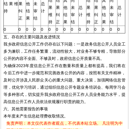
结
结
其
尚
结
结
其
尚
结果维
果
他
未
总
果
果
他
未
总
果
果
他
未
总
持
纠
结
审
计
维
纠
结
审
计
维
纠
结
审
计
正
果
结
持
正
果
结
持
正
果
结
0
0
0
0
0
0
0
0
0
0
0
0
0
0
0
五、存在的主要问题及改进情况
我乡政府信息公开工作仍存在以下问题：一是政务信息公开人员业工
多为兼职，工作任务繁重，流动性较大，对业务不够专精，导致部分
公开的内容不全面、不够及时，政府信息公开质量不高。
为确保2023年度信息公开工作在数量和质量上都有提高，我们将在
今后工作中进一步规范和完善政务公开的内容，按照有关文件精神，
及时公开涉及人民群众关心的重大问题、重大决策，加强网络信息管
理，优化学习培训，通过组织信息公开专题业务培训会、每周学习会
等多种形式，切实提升我乡政府信息公开工作人员业务能力水平，提
高信息公开工作人员依法依规履行职责的能力。
六、其他需要报告的事项
本年度未产生信息处理费收取情况。
免责声明：本文仅代表作者观点，不代表本站立场。 凡注明为中