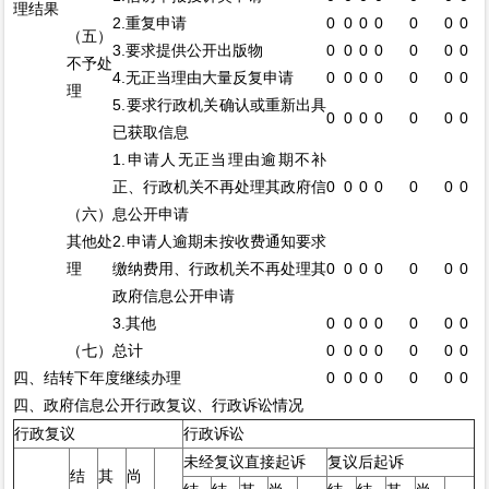
理结果
2.重复申请
0
0
0
0
0
0
0
（五）
3.要求提供公开出版物
0
0
0
0
0
0
0
不予处
4.无正当理由大量反复申请
0
0
0
0
0
0
0
理
5.要求行政机关确认或重新出具
0
0
0
0
0
0
0
已获取信息
1.申请人无正当理由逾期不补
正、行政机关不再处理其政府信
0
0
0
0
0
0
0
（六）
息公开申请
其他处
2.申请人逾期未按收费通知要求
理
缴纳费用、行政机关不再处理其
0
0
0
0
0
0
0
政府信息公开申请
3.其他
0
0
0
0
0
0
0
（七）总计
0
0
0
0
0
0
0
四、结转下年度继续办理
0
0
0
0
0
0
0
四、政府信息公开行政复议、行政诉讼情况
行政复议
行政诉讼
未经复议直接起诉
复议后起诉
结
其
尚