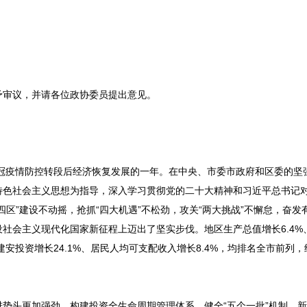
审议，并请各位政协委员提出意见。
冠疫情防控转段后经济恢复发展的一年。在中央、市委市政府和区委的坚
特色社会主义思想为指导，深入学习贯彻党的二十大精神和习近平总书记
区”建设不动摇，抢抓“四大机遇”不松劲，攻关“两大挑战”不懈怠，奋发
会主义现代化国家新征程上迈出了坚实步伐。地区生产总值增长6.4%、达
建安投资增长24.1%、居民人均可支配收入增长8.4%，均排名全市前列
头更加强劲。构建投资全生命周期管理体系，健全“五个一批”机制，新