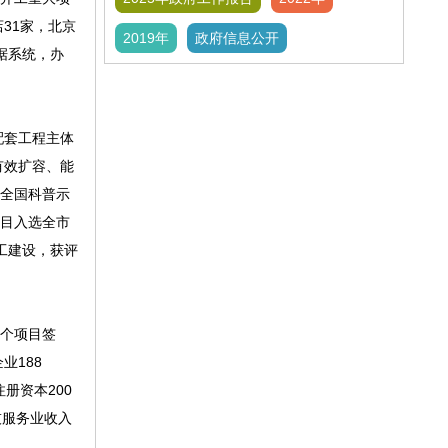
店31家，北京
2019年
政府信息公开
据系统，办
配套工程主体
有效扩容、能
评全国科普示
项目入选全市
工建设，获评
个项目签
业188
册资本200
技服务业收入