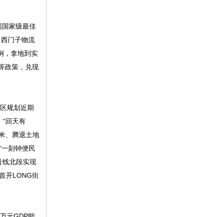
围国家级最佳
、西门子物流
例，拿地到实
等政策，兑现
区规划近期
“回天有
方米、腾退土地
“一刻钟便民
号线北段实现
开LONG街
万元GDP能