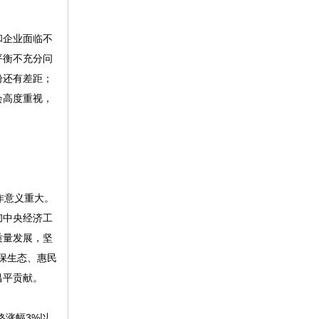
和企业面临不
平衡不充分问
盼还有差距；
会高度重视，
作意义重大。
彻中央经济工
质量发展，坚
保生态、惠民
昌平贡献。
涨幅3%以