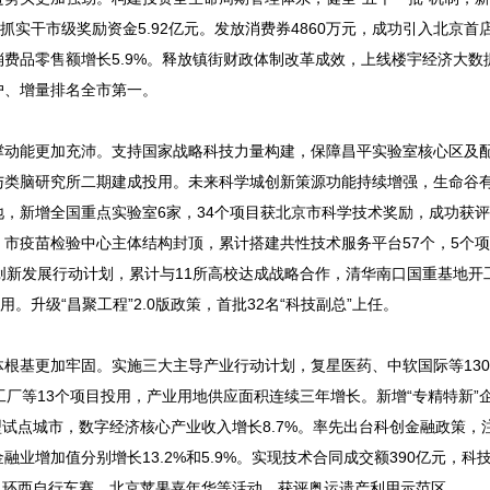
抓实干市级奖励资金5.92亿元。发放消费券4860万元，成功引入北京首
费品零售额增长5.9%。释放镇街财政体制改革成效，上线楼宇经济大数
万户、增量排名全市第一。
动能更加充沛。支持国家战略科技力量构建，保障昌平实验室核心区及
与类脑研究所二期建成投用。未来科学城创新策源功能持续增强，生命谷
，新增全国重点实验室6家，34个项目获北京市科学技术奖励，成功获
市疫苗检验中心主体结构封顶，累计搭建共性技术服务平台57个，5个
创新发展行动计划，累计与11所高校达成战略合作，清华南口国重基地开
。升级“昌聚工程”2.0版政策，首批32名“科技副总”上任。
基更加牢固。实施三大主导产业行动计划，复星医药、中软国际等130
厂等13个项目投用，产业用地供应面积连续三年增长。新增“专精特新”企
型试点城市，数字经济核心产业收入增长8.7%。率先出台科创金融政策，注
业增加值分别增长13.2%和5.9%。实现技术合同成交额390亿元，科
坛、环西自行车赛、北京苹果嘉年华等活动，获评奥运遗产利用示范区。