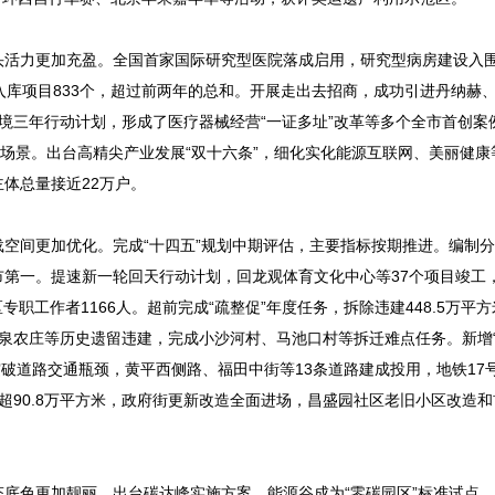
活力更加充盈。全国首家国际研究型医院落成启用，研究型病房建设入
区”入库项目833个，超过前两年的总和。开展走出去招商，成功引进丹纳赫
商环境三年行动计划，形成了医疗器械经营“一证多址”改革等多个全市首创案
务场景。出台高精尖产业发展“双十六条”，细化实化能源互联网、美丽健康
主体总量接近22万户。
间更加优化。完成“十四五”规划中期评估，主要指标按期推进。编制分
第一。提速新一轮回天行动计划，回龙观体育文化中心等37个项目竣工，
职工作者1166人。超前完成“疏整促”年度任务，拆除违建448.5万平
缘泉农庄等历史遗留违建，完成小沙河村、马池口村等拆迁难点任务。新增
点突破道路交通瓶颈，黄平西侧路、福田中街等13条道路建成投用，地铁17
90.8万平方米，政府街更新改造全面进场，昌盛园社区老旧小区改造和首
色更加靓丽。出台碳达峰实施方案，能源谷成为“零碳园区”标准试点，