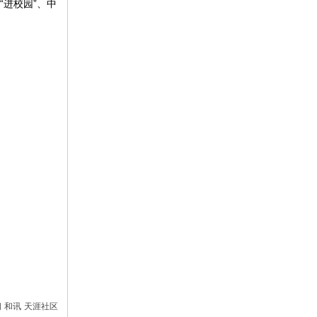
进校园”、中
间
和讯
天涯社区