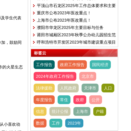
平顶山市石龙区2025年工作总体要求和主要
重庆市公布2023年医改重点！
目标
师及学生代表
上海市公布2023年医改重点！
濮阳市华龙区2025年主要目标与任务
莆田市城厢区2023年秋季公办幼儿园招生范
呼和浩特市开发区2023年城市建设重点项目
参加，鼓励同
围、时间及电话的公告
建设计划
标签云
工作报告
政府工作报告
国民经济
作的火星生态
2024年政府工作报告
北京市
法律援助
人民政府
天津市
人口
年度报告
常住
政府
公开
信息
统计公报
上海市
户籍
数据
工作
2023年
从小喜欢动