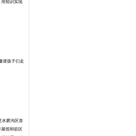
，用知识实现
邀请孩子们走
是水磨沟区首
等展馆和驻区