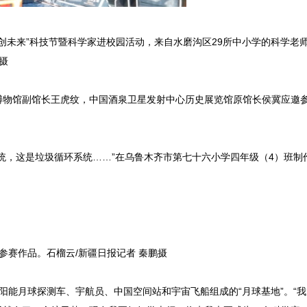
科创未来”科技节暨科学家进校园活动，来自水磨沟区29所中小学的科学老
摄
物馆副馆长王虎纹，中国酒泉卫星发射中心历史展览馆原馆长侯冀应邀
，这是垃圾循环系统……”在乌鲁木齐市第七十六小学四年级（4）班制
参赛作品。石榴云/新疆日报记者 秦鹏摄
能月球探测车、宇航员、中国空间站和宇宙飞船组成的“月球基地”。“我