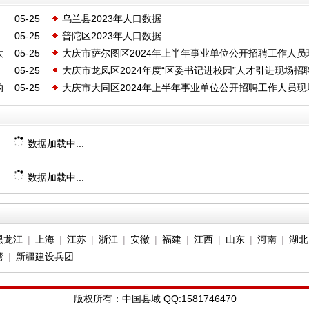
05-25
乌兰县2023年人口数据
05-25
普陀区2023年人口数据
大
05-25
大庆市萨尔图区2024年上半年事业单位公开招聘工作人员
05-25
大庆市龙凤区2024年度“区委书记进校园”人才引进现场招
资格确认的通知
的
05-25
大庆市大同区2024年上半年事业单位公开招聘工作人员现
能力测评有关事宜的通知
格确认及年龄放宽现场审核通知
数据加载中...
数据加载中...
黑龙江
|
上海
|
江苏
|
浙江
|
安徽
|
福建
|
江西
|
山东
|
河南
|
湖北
湾
|
新疆建设兵团
版权所有：中国县域 QQ:1581746470