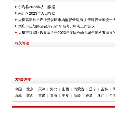
宁海县2023年人口数据
南川区2023年人口数据
大庆高新技术产业开发区市场监督管理局 关于建设全国统一
大庆市让胡路区召开2024年高考、中考工作会议
市场“清障”行动 举报受理渠道公示
大庆市红岗区教育局关于2023年度民办幼儿园年度检查结果
公示
相关评论
中国
|
北京
|
天津
|
河北
|
山西
|
内蒙古
|
辽宁
|
吉林
|
西藏
|
陕西
|
甘肃
|
青海
|
宁夏
|
新疆
|
香港
|
澳门
|
台