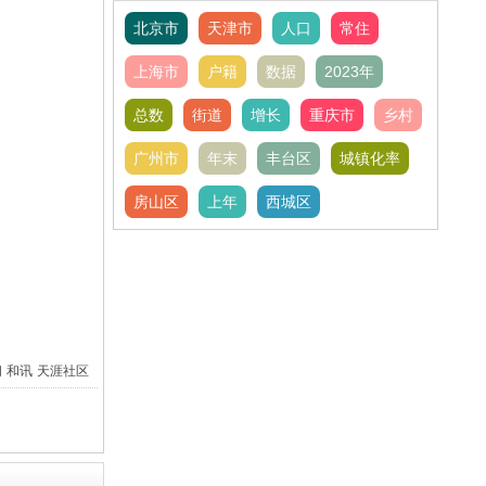
北京市
天津市
人口
常住
上海市
户籍
数据
2023年
总数
街道
增长
重庆市
乡村
广州市
年末
丰台区
城镇化率
房山区
上年
西城区
间
和讯
天涯社区