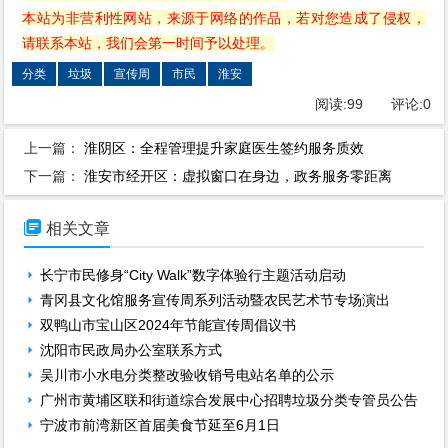
本站为非营利性网站，来源于网络的作品，若对您造成了侵权，
请联系本站，我们会第一时间予以处理。
分类
垃圾
宣传周
市民
淮安
阅读:
99
评论:
0
上一篇：
淮阴区：全程管理提升家庭医生签约服务质效
下一篇：
淮安市经开区：虚拟窗口在身边，政务服务零距离

相关文章
长宁市民修身“City Walk”数字体验行主题活动启动
青冈县文化馆服务宣传周系列活动暨农民艺术节专场演出
双鸭山市宝山区2024年节能宣传周倡议书
沈阳市民政局办公室联系方式
吴川市小水电分类整改验收销号电站名单的公示
广州市黄埔区联和街道综合发展中心招聘垃圾分类专管员公告
宁波市前湾新区首届美食节延至6月1日