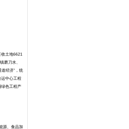
土地6621
垌镇磨刀水、
道经济”，统
转运中心工程
垌绿色工程产
能源、食品加