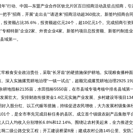
突破年”行动、中国—东盟产业合作区钦北片区百日招商活动及驻点招商，引
手”招商，开展“走出去”“请进来”招商活动超360批次。新签约招商合同
，投资额占比35.6%，投资额超亿元24个，超10亿元1个。完成招商引资
引进“专精特新”企业2家、外资企业4家。新签约项目总投资额、新签约制造
市县域第一。
粮食安全政治责任，采取“长牙齿”的硬措施保护耕地。实现粮食播种面积7
亩。深入实施撂荒耕地治理“一镇一试点”，超额完成撂荒耕地治理2925.1
余耕地指标2135亩，水田指标5550亩，在市县域专项考核中排名县域第
发展壮大。安排财政衔接资金1.4亿元实施产业发展、乡村建设等项目13
用好入股分红、以工代赈等措施，持续促进农民增收，大力发展村级集体
元101个，是全市率先完成目标任务的县区。成立首个镇级农副产品集散平
口人均收入分别增长6.8%和12.14%。围绕让农村美起来，全力推进
二级公路交安工程；开工建设桥梁8座；建成农村公路145公里、安防工程