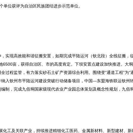
个单位获评为自治区民族团结进步示范单位。
，实现高效能和谐征搬安置，如期完成平陆运河（钦北段）全线征搬，征收
用）地6500亩，获得自治区、市的高度肯定。下坝安置点建设加快推进。大
全过程监管，有力落实砂石土矿产资源综合利用。围绕变“通道工程”为“通
并纳入钦州市平陆运河建设突破行动储备项目，中国—东盟海铁联运钦州
划编制，完成九佰垌国家级现代农业产业园总体策划及概念性规划，九佰
点发展化工及关联产业，持续推进精细化工医药、金属新材料、新型建材、新