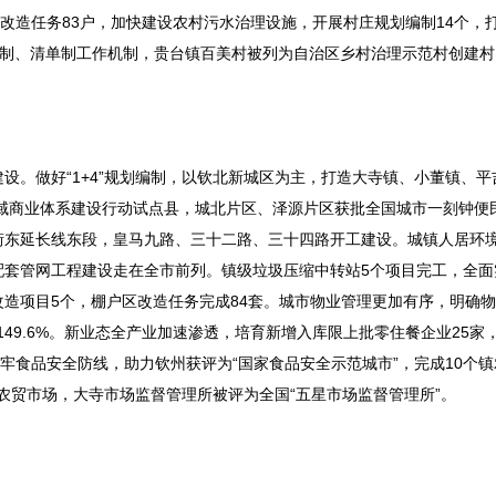
改造任务83户，加快建设农村污水治理设施，开展村庄规划编制14个，打
积分制、清单制工作机制，贵台镇百美村被列为自治区乡村治理示范村创建村
设。做好“1+4”规划编制，以钦北新城区为主，打造大寺镇、小董镇、平
县域商业体系建设行动试点县，城北片区、泽源片区获批全国城市一刻钟便
街东延长线东段，皇马九路、三十二路、三十四路开工建设。城镇人居环
配套管网工程建设走在全市前列。镇级垃圾压缩中转站5个项目完工，全面
造项目5个，棚户区改造任务完成84套。城市物业管理更加有序，明确
149.6%。新业态全产业加速渗透，培育新增入库限上批零住餐企业25家
决筑牢食品安全防线，助力钦州获评为“国家食品安全示范城市”，完成10个
”农贸市场，大寺市场监督管理所被评为全国“五星市场监督管理所”。