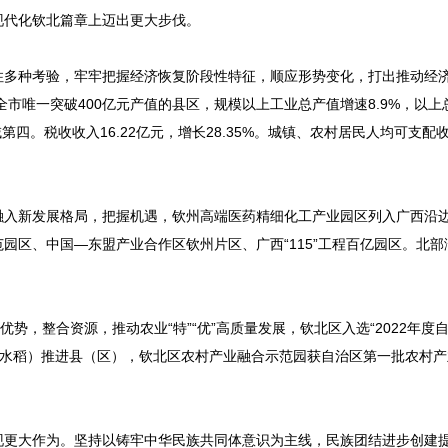
现代化钦北篇章上迈出更大步伐。
住多种考验，牢牢把握经济恢复阶段性特征，顺应形势变化，打出推动经
全市唯一突破400亿元产值的县区，规模以上工业总产值增速8.9%，以上
第四。税收收入16.22亿元，增长28.35%。城镇、农村居民人均可支配
融入新发展格局，把握机遇，钦州高端医药精细化工产业园区列入广西沿
园区、中国—东盟产业合作区钦州片区、广西“115”工程百亿园区。北部
势，整合资源，推动农业“特”“优”高质量发展，钦北区入选“2022年度
目（水稻）推进县（区），钦北区农村产业融合示范园获自治区第一批农村
现更大作为。坚持以铸牢中华民族共同体意识为主线，民族团结进步创建