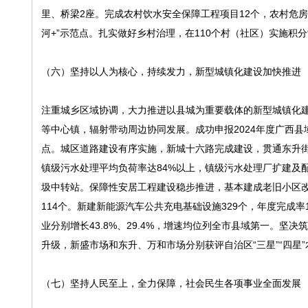
里、桥梁2座。完成农村饮水安全保障工程项目12个，农村危房
河+”示范点。扎实做好乡村治理，在110个村（社区）实施
（六）坚持以人为核心，持续发力，新型城镇化建设加快推进
注重城乡区域协调，大力推进以县城为重要载体的新型城镇化建
等中心镇，辐射带动周边协同发展。成功申报2024年度广西
点。城区道路建设有序实施，新城十六路完成建设，贯通东升
镇级污水处理平均负荷率达84%以上，镇级污水处理厂扩建及
圾中转站。保障性安居工程建设稳步推进，基本建成老旧小区改
114个。新建新能源汽车公共充电基础设施329个，年度完成率
业分别增长43.8%、29.4%，增速均位列全市县域第一。坚
升级，新盛市场和东升、万和市场分别获评自治区“三星”“四星
（七）坚持人民至上，全力保障，社会民生各项事业全面发展