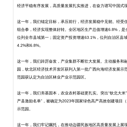
经济平稳有序发展，高质量发展扎实推进，在奋力谱写中国式
这一年，我们锚定目标，承压前行，经济发展稳中见韧。经受
组合拳，经济实现整体好转。全区地区生产总值增速6.8%，是
位列全市县域第一；固定资产投资增速63.1%，位列自治区县域
4.2%和6.8%。
这一年，我们踔厉奋发，产业集群不断壮大发展。主动服务和
园，钦北区经济技术开发区获列入第一批广西向海经济发展示范
范园获认定为自治区林业产业示范园区。
这一年，我们夯基固本，农业农村基础更扎实。突出“钦北大米”优
产县激励名单”，被确定为2023年国家绿色高产高效创建项
示范园。
这一年，我们牢记嘱托，在推动边疆民族地区高质量发展上展