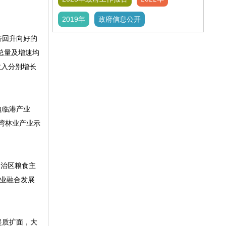
2019年
政府信息公开
济回升向好的
总量及增速均
收入分别增长
边临港产业
湾林业产业示
自治区粮食主
产业融合发展
提质扩面，大