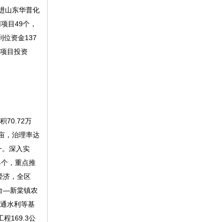
进山东华普化
项目49个，
到位资金137
业项目投资
0.72万
9亩，治理率达
一。深入实
4个，重点推
经济，全区
台—新棠镇农
交通水利等基
169.3公