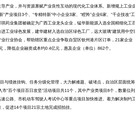
主导产业，并与资源禀赋产业良性互动的现代化工业体系。新增规上工业企
产业项目3个、“专精特新”中小企业3家、“瞪羚”企业6家、“千企技改”工
邦琪药业集团被确定为广西工业龙头企业，锰华新能源入选全国精细化工
进工业绿色发展，建华建材入选自治区绿色工厂，远大玻璃“建筑用中空
业行业协会，帮助辖区重点企业争取自贸区钦州港片区订单，21家企业
5亿元，降低企业融资成本约0.4亿元，惠及企业（单位）862个。
项目与绩效挂钩、任务分级化管理，大力解难题、破堵点，自治区层面统
区列入市“百个项目百日攻坚”活动项目共11个，其中产业类项目8个，数量位
境线高速公路、市机动车驾驶人考试中心等重点项目加快推进。着力解决制约
，促进14个项目21宗土地完成招拍挂。