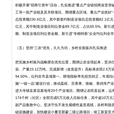
积极开展“招商引资年”活动，扎实推进“重点产业链招商攻坚
工等一批产业链及其关联项目。围绕重点区域、重点产业抓好“一把
总投资额230.4亿元，其中新签约制造业项目总投资额82.1亿元
亿元，其中制造业项目到位资金89.7亿元，占比65.5%。新
额、制造业项目到位资金额、新引进“专精特新”企业均位列全
（五）坚持“三农”优先，久久为功，乡村全面振兴扎实推进
把实施乡村振兴战略摆在优先位置，围绕让农业强起来，坚决扛牢
亩、产量23.12万吨。完成新增（改造提升）高标准农田2.5万
94.50%，位列全市县域第一。耕地指标率先扭负转正，年底结
施“一镇一品”建设行动，推动荔枝、百香果、辣椒、香鸡等产业
进大寺镇韭菜花基地等20个产业项目。围绕让农民富起来，运
174个村（社区）全部完成5万元收入目标任务，其中超10万
副产品集散中心。坚决守住不发生规模性返贫底线，农村和脱贫人
础设施建设，加快建设小董至那蒙二级公路项目；竣工新棠至大垌