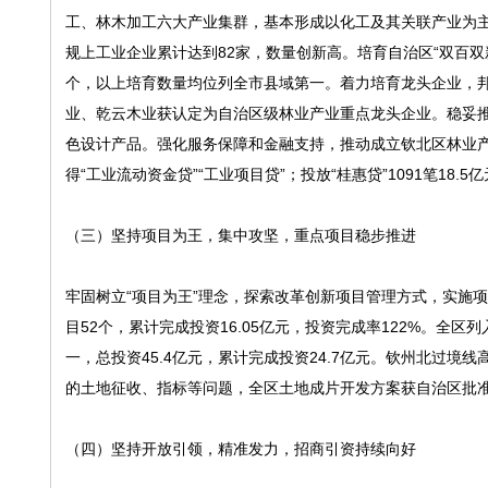
工、林木加工六大产业集群，基本形成以化工及其关联产业为
规上工业企业累计达到82家，数量创新高。培育自治区“双百双新”
个，以上培育数量均位列全市县域第一。着力培育龙头企业，
业、乾云木业获认定为自治区级林业产业重点龙头企业。稳妥推
色设计产品。强化服务保障和金融支持，推动成立钦北区林业产
得“工业流动资金贷”“工业项目贷”；投放“桂惠贷”1091笔18.
（三）坚持项目为王，集中攻坚，重点项目稳步推进
牢固树立“项目为王”理念，探索改革创新项目管理方式，实施
目52个，累计完成投资16.05亿元，投资完成率122%。全
一，总投资45.4亿元，累计完成投资24.7亿元。钦州北过
的土地征收、指标等问题，全区土地成片开发方案获自治区批准
（四）坚持开放引领，精准发力，招商引资持续向好