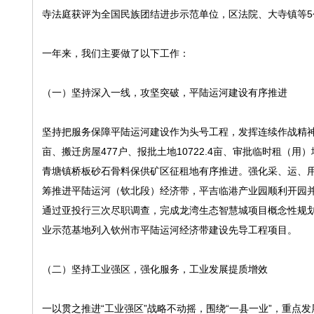
寺法庭获评为全国民族团结进步示范单位，区法院、大寺镇等5
一年来，我们主要做了以下工作：
（一）坚持深入一线，攻坚突破，平陆运河建设有序推进
坚持把服务保障平陆运河建设作为头号工程，发挥连续作战精神
亩、搬迁房屋477户、报批土地10722.4亩、审批临时租（
青塘镇桥板砂石骨料保供矿区征租地有序推进。强化采、运、用
筹推进平陆运河（钦北段）经济带，平吉临港产业园顺利开园
通过亚投行三次尽职调查，完成龙湾生态智慧城项目概念性规
业示范基地列入钦州市平陆运河经济带建设先导工程项目。
（二）坚持工业强区，强化服务，工业发展提质增效
一以贯之推进“工业强区”战略不动摇，围绕“一县一业”，重