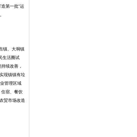
造第一批“运
。
吉镇、大垌镇
民生活圈试
境持续改善，
实现镇镇有垃
物业管理区域
，住宿、餐饮
镇农贸市场改造