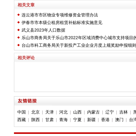
相关文章
连云港市市区物业专项维修资金管理办法
伊春市市本级公租房租赁补贴标准实施意见
武义县2023年人口数据
乐山市商务局关于乐山市2022年区域消费中心城市支持项目
台山市科工商务局关于新投产工业企业月度上规奖励申报细
公示
相关评论
中国
|
北京
|
天津
|
河北
|
山西
|
内蒙古
|
辽宁
|
吉林
|
西藏
|
陕西
|
甘肃
|
青海
|
宁夏
|
新疆
|
香港
|
澳门
|
台