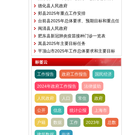
德化县人民政府
郏县2025年重点工作安排
台前县2025年总体要求、预期目标和重点任
闽清县人民政府
务
肥东县新冠肺炎疫苗接种门诊一览表
嵩县2025年主要目标任务
平顶山市2025年工作总体要求和主要目标
标签云
工作报告
政府工作报告
国民经济
2024年政府工作报告
法律援助
人民政府
人口
常住
政府
公开
信息
统计公报
上海市
户籍
数据
工作
2023年
总数
建筑数据
街道