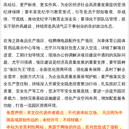
高站位、更严标准、更实作风，为全区经济社会高质量发展提供坚强
纪律保障；要丰富党纪学习教育形式，引导党员干部知敬畏、存戒
惧、守底线，推动党纪学习教育走深走实；要强化干部队伍管理，抓
实干部作风建设，持续营造风清气正干事创业的良好政治生态。
在海之路食品生产项目、锐腾继电器配件生产项目、兴泰体育公园体
育用品展示中心等地，尤宇川与项目负责人深入交流，详细了解项目
进度、工期计划等情况，现场办公协调解决项目建设中遇到的实际问
题。尤宇川强调，项目建设是经济高质量发展的重要支撑，要牢固树
立“项目为王”理念，全面优化营商环境，强化服务保障，及时了解企
业需求，创新方式方法，为企业高质量发展保驾护航；要严格落实安
全生产责任制，持续深入开展安全隐患排查整治行动，扎实抓好工程
质量、安全生产等工作，坚决守牢安全发展底线；要进一步提升园区
承载力，加快完善基础设施建设，优化产业空间布局，增加配套服务
功能，打造一流园区营商环境。
免责声明：本文仅代表作者观点，不代表本站立场。 凡注明为中
国县域原创作品的，未经许可，不得转载！
本站为非营利性网站，来源于网络的作品，若对您造成了侵权，