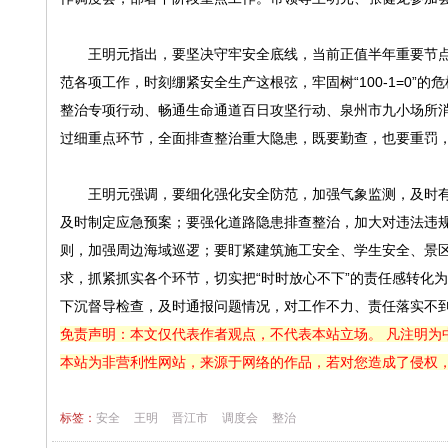
王明元指出，要坚决守牢安全底线，当前正值半年重要节点
范各项工作，时刻绷紧安全生产这根弦，牢固树“100-1=0
整治专项行动、畅通生命通道百日攻坚行动、泉州市九小场所
过细重点环节，全面排查整治重大隐患，既要勤查，也要重罚
王明元强调，要细化强化安全防范，加强气象监测，及时有
及时制定应急预案；要强化道路隐患排查整治，加大对违法违
则，加强周边海域巡逻；要盯紧建筑施工安全、学生安全、景区
求，抓紧抓实各个环节，切实把“时时放心不下”的责任感转化
下沉督导检查，及时通报问题情况，对工作不力、责任落实不
免责声明：本文仅代表作者观点，不代表本站立场。 凡注明为
本站为非营利性网站，来源于网络的作品，若对您造成了侵权
标签：
安全
王明
晋江市
调度会
整治