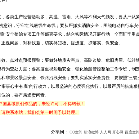
，各类生产经营活动多，高温、雷雨、大风等不利天气频发，要从严从
”的危机意识，守牢红线底线生命线；要从严抓实消防安全，围绕电动自行车
消防安全整治专项工作等部署要求，结合实际情况开展行动，全面盯牢重
，正视问题，对标找差，切实补短板、提进度、抓落实、保安全。
效、点对点预报预警；要做好地质灾害点、高陡边坡、危旧房屋、低洼
规行为查处力度；要高度重视船舶安全，强化渔船管控整治工作专班，制
和非景区景点安全、铁路沿线安全；要扎实落实安全责任，要按照“三管
为“事事心中有底”的行动力，以最坚决的态度强化执行，以最严厉的措施狠
到位的，要严肃追责问责。
中国县域原创作品的，未经许可，不得转载！
，请联系本站，我们会第一时间予以处理。
分享到：
QQ空间
新浪微博
人人网
开心网
百度空