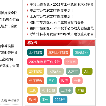
平顶山市石龙区2025年工作总体要求和主要
重庆市公布2023年医改重点！
目标
紧抓好安全防
上海市公布2023年医改重点！
安全隐患全链条
濮阳市华龙区2025年主要目标与任务
点场所，全面
莆田市城厢区2023年秋季公办幼儿园招生范
呼和浩特市开发区2023年城市建设重点项目
围、时间及电话的公告
建设计划
标签云
地带等摸排，
工作报告
政府工作报告
国民经济
定渔船管控导
三必须”要
2024年政府工作报告
北京市
抓落实，全面
法律援助
人民政府
天津市
人口
年度报告
常住
政府
公开
信息
统计公报
上海市
户籍
数据
工作
2023年
间
和讯
天涯社区