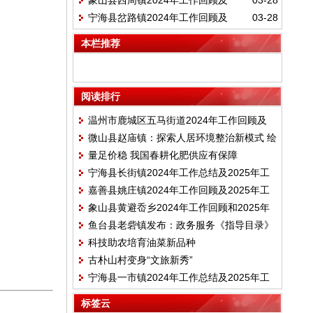
象山县西周镇2024年工作回顾及
03-28
2025年工作思路
宁海县岔路镇2024年工作回顾及
03-28
2025年工作安排
2025年工作任务
本栏推荐
阅读排行
温州市鹿城区五马街道2024年工作回顾及
微山县赵庙镇：探索人居环境整治新模式 绘
2025年重点工作
量足价稳 我国春耕化肥供应有保障
就乡村“和美画卷”
宁海县长街镇2024年工作总结及2025年工
嘉善县姚庄镇2024年工作回顾及2025年工
作思路
象山县黄避岙乡2024年工作回顾和2025年
作任务
鱼台县老砦镇发布：政务服务《指导目录》
工作安排
科技助农培育油菜新品种
清单（2024年版）
古朴山村变身“文旅新秀”
宁海县一市镇2024年工作总结及2025年工
作思路
标签云