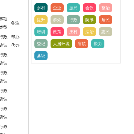
乡村
企业
振兴
会议
整治
事项
提升
群众
行政
防汛
居民
备注
类型
培训
政策
庄村
法治
惠民
行政
帮办
登记
人居环境
庙镇
聚力
确认
代办
行政
县级
确认
行政
确认
行政
确认
行政
确认
行政