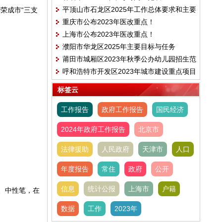
平顶山市石龙区2025年工作总体要求和主要
荣成市“三支
重庆市公布2023年医改重点！
目标
上海市公布2023年医改重点！
濮阳市华龙区2025年主要目标与任务
莆田市城厢区2023年秋季公办幼儿园招生范
呼和浩特市开发区2023年城市建设重点项目
围、时间及电话的公告
建设计划
标签云
工作报告
政府工作报告
国民经济
2024年政府工作报告
北京市
法律援助
人民政府
天津市
人口
年度报告
常住
政府
公开
信息
统计公报
上海市
户籍
、中性笔，在
数据
工作
2023年