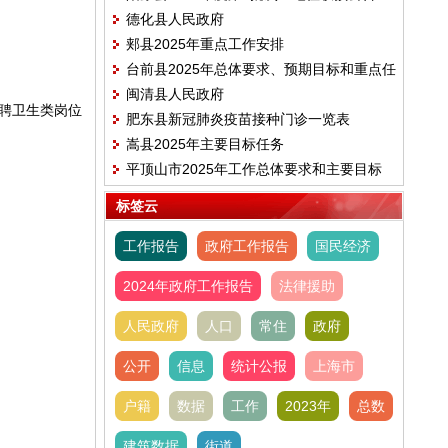
德化县人民政府
郏县2025年重点工作安排
台前县2025年总体要求、预期目标和重点任
闽清县人民政府
务
招聘卫生类岗位
肥东县新冠肺炎疫苗接种门诊一览表
嵩县2025年主要目标任务
平顶山市2025年工作总体要求和主要目标
标签云
工作报告
政府工作报告
国民经济
2024年政府工作报告
法律援助
人民政府
人口
常住
政府
公开
信息
统计公报
上海市
户籍
数据
工作
2023年
总数
建筑数据
街道