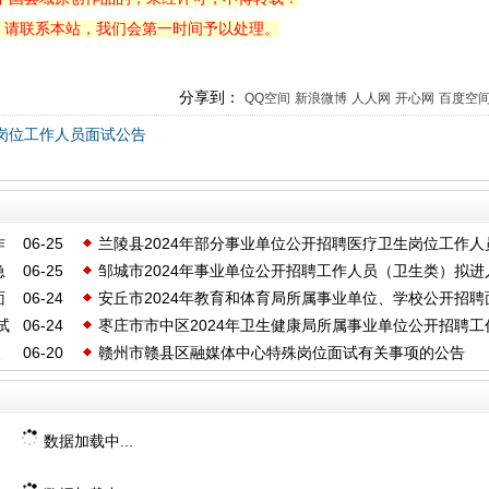
，请联系本站，我们会第一时间予以处理。
分享到：
QQ空间
新浪微博
人人网
开心网
百度空
类岗位工作人员面试公告
作
06-25
兰陵县2024年部分事业单位公开招聘医疗卫生岗位工作人
急
06-25
邹城市2024年事业单位公开招聘工作人员（卫生类）拟进
消面试资格及递补人员公告
面
06-24
安丘市2024年教育和体育局所属事业单位、学校公开招聘
试资格审查人选公告
试
06-24
枣庄市市中区2024年卫生健康局所属事业单位公开招聘工
人员递补公告
人
06-20
赣州市赣县区融媒体中心特殊岗位面试有关事项的公告
员(含备案制)面试通知
数据加载中...