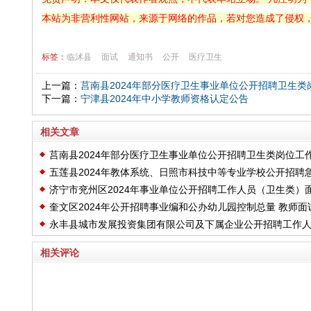
本站为非营利性网站，来源于网络的作品，若对您造成了侵权
标签：
临沭县
面试
通知书
公开
医疗卫生
上一篇：
莒南县2024年部分医疗卫生事业单位公开招聘卫生
下一篇：
宁津县2024年中小学教师资格认定公告
相关文章
莒南县2024年部分医疗卫生事业单位公开招聘卫生类岗位工
五莲县2024年教体系统、日照市科技中等专业学校公开招聘
人员面试公告
济宁市兖州区2024年事业单位公开招聘工作人员（卫生类）
需紧缺专业教师面谈面试公告
奎文区2024年公开招聘事业编和公办幼儿园控制总量 教师面
试资格审查及面试有关事项公告
永丰县城市发展投资集团有限公司及下属企业公开招聘工作
通知
员公告
相关评论