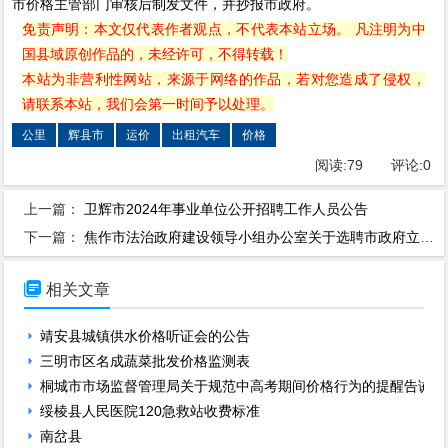
市价格主管部门审核后制发文件，并抄报市政府。
免责声明：本文仅代表作者观点，不代表本站立场。 凡注明为中
国县域原创作品的，未经许可，不得转载！
本站为非营利性网站，来源于网络的作品，若对您造成了侵权，
请联系本站，我们会第一时间予以处理。
公里
辉县市
运价
出租汽车
价格
阅读:
79
评论:
0
上一篇：
卫辉市2024年事业单位公开招聘工作人员公告
下一篇：
焦作市法治政府建设领导小组办公室关于选聘市政府立法咨询专家的公告

相关文章
靖安县城镇供水价格听证会的公告
三明市区名成蔬菜批发价格监测表
桐城市市场监督管理局关于规范中高考期间价格行为的提醒告诫函
绥棱县人民医院120急救站收费标准
南岔县