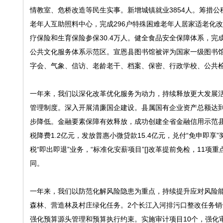
情教室、危桥改造等民生实事。新增城镇就业3854人。筹措公
老年人互助照料中心，完成296户特殊困难老年人居家适老化改
疗保险和生育保险参保30.4万人。健全食品安全保障体系，
公共文化服务体系示范区。宣恩县图书馆被评为国家一级图书
字会、气象、信访、老龄老干、档案、保密、行政学校、公共
一年来，我们以深化改革优化服务为动力，持续释放更大发展
管理制度。深入开展清廉国企建设。县属国有企业资产总额达到1
步降低。金融要素保障有效释放，成功创建全省金融信用示范县
税降费1.2亿元，发放普惠小微贷款15.4亿元，兑付“免申即享
税“即出即退”业务，“标准化安薪项目”[]改革提前免检，11
同。
一年来，我们以防范化解风险隐患为重点，持续提升应对风险能力
森林、营造林及村庄绿化任务。2个长江入河排污口整改任务
强化预算源头管理和预算执行约束。实施审计项目10个，强化