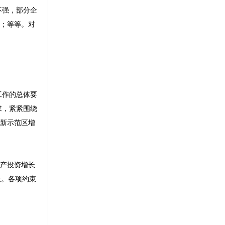
不强，部分企
距；等等。对
工作的总体要
求，紧紧围绕
创新示范区增
资产投资增长
上。各项约束