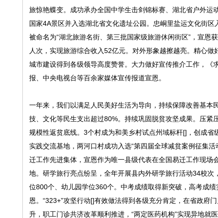
旅惊艳蝶变。成功承办全国中学生击剑锦标赛、湖北省户外运动
国家4A景区并入选湖北省文化遗址公园。忠峒里盐运文化街区入
被命名为“湖北旅游名街、第三批国家级旅游休闲街区”，宣恩获
人次，实现旅游综合收入52亿元。对外形象越擦越亮。精心做
城市建设得到各级领导高度赞誉。大力做好宣传推介工作，《
报、中央电视台等百余家媒体宣传报道宣恩。
一年来，我们以满足人民美好生活为导向，持续保障改善基本民生
技、文化等民生支出超过80%。持续巩固脱贫攻坚成果。压紧
规模性返贫底线。3个村成为和美乡村试点州域标杆[]，创成省
实践交流基地，两河口村成功入选“第四届全球减贫案例征集活
迁工作先进集体，宣恩作为唯一县级代表在全国易迁工作现场会
地。研学旅行亮点纷呈，全年开展县内外研学旅行活动34校次，
位800个、幼儿园学位360个。中考成绩取得新突破，高考
恩。“323+”攻坚行动[]有效做法得到各级充分肯定，在省
升，职工门诊共济改革顺利推进，“两定医药机构”实现异地就