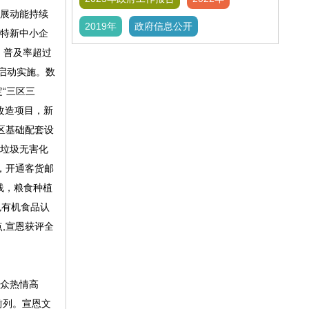
发展动能持续
2019年
政府信息公开
精特新中小企
，普及率超过
启动实施。数
“三区三
改造项目，新
区基础配套设
活垃圾无害化
，开通客货邮
线，粮食种植
色有机食品认
,宣恩获评全
群众热情高
前列。宣恩文