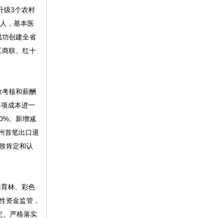
升级3个农村
万人，基本医
成功创建全省
工商联、红十
效考核和薪酬
各项成本进一
0%。新增减
全州首笔出口退
一致肯定和认
山育林、彩色
性资金监管，
定。严格落实