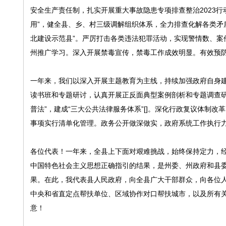
安全生产责任制，扎实开展重大事故隐患专项排查整治2023
用”，健全县、乡、村三级调解组织体系，全力排查化解各类矛
北建设示范县”。严厉打击各类违法犯罪活动，实现警情数、案件
州推广学习。深入开展禁毒宣传，禁毒工作成效明显。有效预
一年来，我们以深入开展主题教育为主线，持续加强政府自身
读书班和专题研讨，认真开展正反面典型案例剖析和专题调查研究
普法”，建成“三大公共法律服务体系”[]。深化行政复议体制改
事项实行清单化管理。政务公开做深做实，政府系统工作执行
各位代表！一年来，全县上下面对艰难挑战，始终保持定力，
中国特色社会主义思想正确指引的结果，是州委、州政府和县
果。在此，我代表县人民政府，向全县广大干部群众，向各位
中央和省直定点帮扶单位、区域协作对口帮扶城市，以及所有
意！