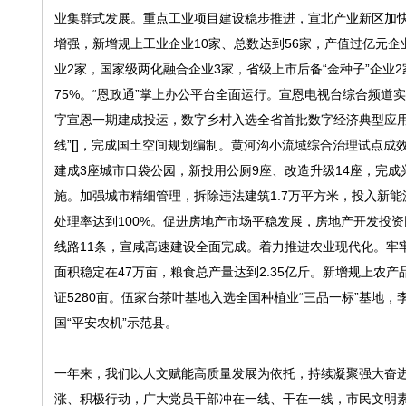
业集群式发展。重点工业项目建设稳步推进，宣北产业新区加快
增强，新增规上工业企业10家、总数达到56家，产值过亿元企
业2家，国家级两化融合企业3家，省级上市后备“金种子”企业2
75%。“恩政通”掌上办公平台全面运行。宣恩电视台综合频道
字宣恩一期建成投运，数字乡村入选全省首批数字经济典型应用
线”[]，完成国土空间规划编制。黄河沟小流域综合治理试点成
建成3座城市口袋公园，新投用公厕9座、改造升级14座，完
施。加强城市精细管理，拆除违法建筑1.7万平方米，投入新能
处理率达到100%。促进房地产市场平稳发展，房地产开发投资
线路11条，宣咸高速建设全面完成。着力推进农业现代化。牢
面积稳定在47万亩，粮食总产量达到2.35亿斤。新增规上农
证5280亩。伍家台茶叶基地入选全国种植业“三品一标”基地
国“平安农机”示范县。
一年来，我们以人文赋能高质量发展为依托，持续凝聚强大奋进
涨、积极行动，广大党员干部冲在一线、干在一线，市民文明