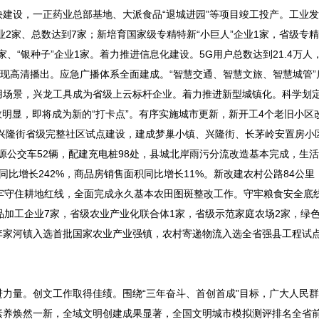
建设，一正药业总部基地、大派食品“退城进园”等项目竣工投产。工业
业2家、总数达到7家；新培育国家级专精特新“小巨人”企业1家，省级专
家、“银种子”企业1家。着力推进信息化建设。5G用户总数达到21.4万人
实现高清播出。应急广播体系全面建成。“智慧交通、智慧文旅、智慧城管”
场景，兴龙工具成为省级上云标杆企业。着力推进新型城镇化。科学划定
效明显，即将成为新的“打卡点”。有序实施城市更新，新开工4个老旧小区
成兴隆街省级完整社区试点建设，建成梦巢小镇、兴隆街、长茅岭安置房小
源公交车52辆，配建充电桩98处，县城北岸雨污分流改造基本完成，生
同比增长242%，商品房销售面积同比增长11%。新改建农村公路84公里
牢守住耕地红线，全面完成永久基本农田图斑整改工作。守牢粮食安全底
产品加工企业7家，省级农业产业化联合体1家，省级示范家庭农场2家，绿
，李家河镇入选首批国家农业产业强镇，农村寄递物流入选全省强县工程试点
力量。创文工作取得佳绩。围绕“三年奋斗、首创首成”目标，广大人民
素养焕然一新，全域文明创建成果显著，全国文明城市模拟测评排名全省