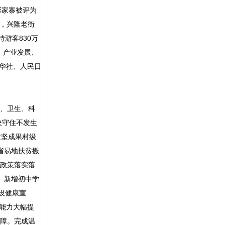
彭家寨被评为
”，兴隆老街
游客830万
，产业发展、
华社、人民日
育、卫生、科
决守住不发生
攻坚成果村级
省易地扶贫搬
”政策落实落
。新增初中学
设健康宣
障能力大幅提
保障。完成温