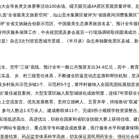
大会等各类文体赛事活动100余场。矅天眼完成4A景区景观质量评审。
选“全省最美文旅新空间”，仙山贡水集聚区被评为“省级夜间消费集聚区
评“全省文旅融合创新示范区、中国最美生态康养旅游名县”。预计全年接待
好州庆服务保障工作，中央祝贺团及参会嘉宾一行现场调研取得圆满成功
求是》杂志3次刊登宣恩城市景观，《半月谈》杂志单独聚焦景区县城，新
。兜牢“三保”底线。预计全年一般公共预算支出34.4亿元，其中，教
压实县、乡、村三级责任体系，不断健全防返贫动态监测和帮扶机制，坚
级乡村振兴示范乡镇1个、示范村5个[]，黄坪村被纳入全国巩固拓展脱贫
动”最佳减贫案例。大型安置区融入新型城镇化成效明显，连续7年荣获全
上交流发言。优先发展教育。坚持立德树人、五育并举，持续推动“双减
参与人数达1.8万余人。建成教联体11个。完成9所小规模学校资源整合
成绩实现低进高出、高进优出，职校在国家和省职业技能大赛上获得佳绩。建
政府门户网站专题推介。重点医学专科建设成效显著，医疗服务水平和健康保
医直接结算。药品监管体系科学高效，切实保证居民用药安全。强化社会