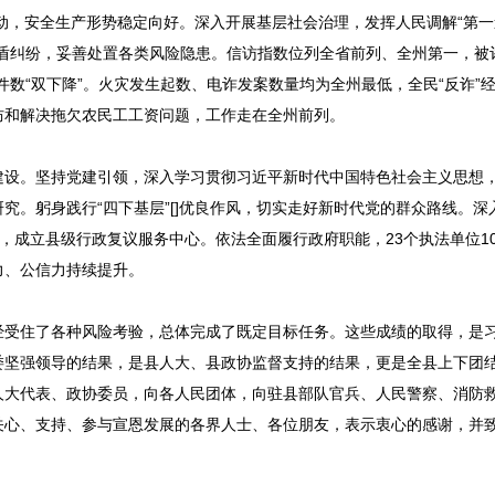
行动，安全生产形势稳定向好。深入开展基层社会治理，发挥人民调解“第
盾纠纷，妥善处置各类风险隐患。信访指数位列全省前列、全州第一，被
数“双下降”。火灾发生起数、电诈发案数量均为全州最低，全民“反诈”
防和解决拖欠农民工工资问题，工作走在全州前列。
建设。坚持党建引领，深入学习贯彻习近平新时代中国特色社会主义思想
。躬身践行“四下基层”[]优良作风，切实走好新时代党的群众路线。深
革，成立县级行政复议服务中心。依法全面履行政府职能，23个执法单位1
力、公信力持续提升。
经受住了各种风险考验，总体完成了既定目标任务。这些成绩的取得，是
委坚强领导的结果，是县人大、县政协监督支持的结果，更是全县上下团
人大代表、政协委员，向各人民团体，向驻县部队官兵、人民警察、消防
关心、支持、参与宣恩发展的各界人士、各位朋友，表示衷心的感谢，并