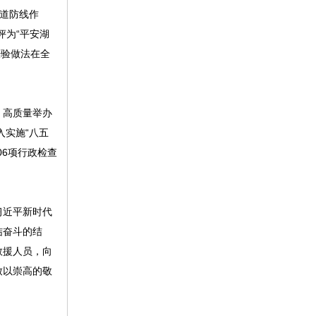
一道防线作
评为“平安湖
经验做法在全
，高质量举办
入实施“八五
06项行政检查
习近平新时代
结奋斗的结
救援人员，向
致以崇高的敬