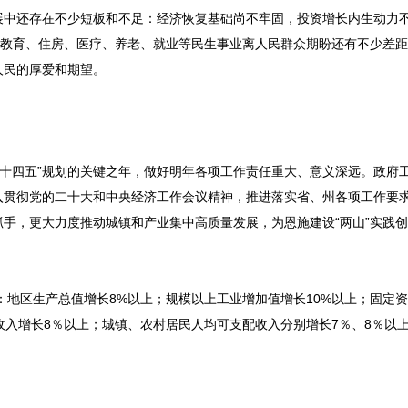
展中还存在不少短板和不足：经济恢复基础尚不牢固，投资增长内生动力
；教育、住房、医疗、养老、就业等民生事业离人民群众期盼还有不少差
人民的厚爱和期望。
“十四五”规划的关键之年，做好明年各项工作责任重大、意义深远。政府
入贯彻党的二十大和中央经济工作会议精神，推进落实省、州各项工作要
手，更大力度推动城镇和产业集中高质量发展，为恩施建设“两山”实践
：地区生产总值增长8%以上；规模以上工业增加值增长10%以上；固定
收入增长8％以上；城镇、农村居民人均可支配收入分别增长7％、8％以