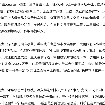
租房2081套、保障性租赁住房71套。建成2个乡镇养老服务综合体，提档
造。有序推进殡葬改革工作。全县基本养老、工伤、失业保险参保25.4
完成第三批省级食品安全示范县验收。全面提升公共文化服务效能和质量，
馆。统筹推进经济普查、军民融合、全民科学素质提升工作，工青妇残、
检验检测等各项工作取得新成效。
活力。深入推进国企改革。重组成立宣恩城市发展集团。完善国有企业绩
97.7亿元。持续优化营商环境。“七大环境”[]建设成效明显，市场主体
。开通宣恩至武汉、重庆运输专线，零担物流时限缩短30%、费用降低2
”奖补资金1239.7万元。11项营商环境省定先行试点全面完成，成功办理
项重点领域“一件事一次办”实现全流程网上办理。“政企面对面”获得市场主体
。守牢绿色生态红线。深入推进“林长制”“河湖长制”。完成5.6万亩封
销号清零。县域环境空气质量排名全省前列。守住债务风险底线。加强财政
审计监督和审计结果运用。不断规范公共资源交易监管。维护社会大局稳