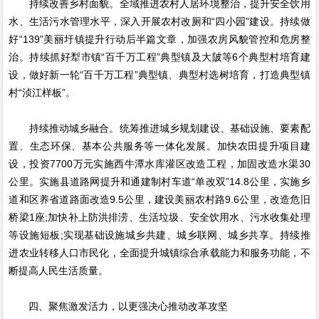
持续改善乡村面貌。全域推进农村人居环境整治，提升安全饮用
水、生活污水管理水平，深入开展农村改厕和“四小园”建设。持续做
好“139”美丽圩镇提升行动后半篇文章，加强农房风貌管控和危房整
治。持续抓好犁市镇“百千万工程”典型镇及大陂等6个典型村培育建
设，做好新一轮“百千万工程”典型镇、典型村选树培育，打造典型镇
村“浈江样板”。
持续推动城乡融合。统筹推进城乡规划建设、基础设施、要素配
置、生态环保、基本公共服务等一体化发展。加快农田提升项目建
设，投资7700万元实施西牛潭水库灌区改造工程，加固改造水渠30
公里。实施县道路网提升和通建制村车道“单改双”14.8公里，实施乡
道和区养省道路面改造9.5公里，建设美丽农村路9.6公里，改造危旧
桥梁1座;加快补上防洪排涝、生活垃圾、安全饮用水、污水收集处理
等设施短板;实现基础设施城乡共建、城乡联网、城乡共享。持续推
进农业转移人口市民化，全面提升城镇综合承载能力和服务功能，不
断提高人民生活质量。
四、聚焦激发活力，以更强决心推动改革攻坚