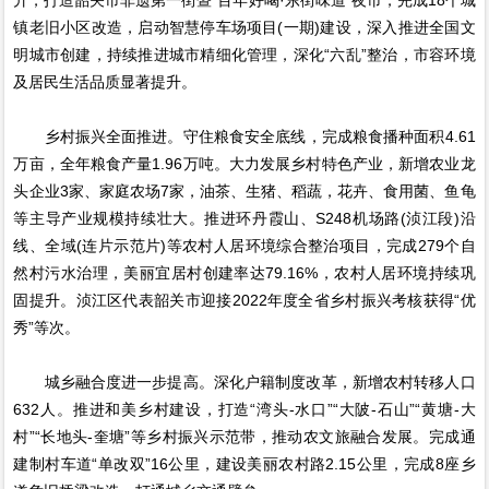
镇老旧小区改造，启动智慧停车场项目(一期)建设，深入推进全国文
明城市创建，持续推进城市精细化管理，深化“六乱”整治，市容环境
及居民生活品质显著提升。
乡村振兴全面推进。守住粮食安全底线，完成粮食播种面积4.61
万亩，全年粮食产量1.96万吨。大力发展乡村特色产业，新增农业龙
头企业3家、家庭农场7家，油茶、生猪、稻蔬，花卉、食用菌、鱼龟
等主导产业规模持续壮大。推进环丹霞山、S248机场路(浈江段)沿
线、全域(连片示范片)等农村人居环境综合整治项目，完成279个自
然村污水治理，美丽宜居村创建率达79.16%，农村人居环境持续巩
固提升。浈江区代表韶关市迎接2022年度全省乡村振兴考核获得“优
秀”等次。
城乡融合度进一步提高。深化户籍制度改革，新增农村转移人口
632人。推进和美乡村建设，打造“湾头-水口”“大陂-石山”“黄塘-大
村”“长地头-奎塘”等乡村振兴示范带，推动农文旅融合发展。完成通
建制村车道“单改双”16公里，建设美丽农村路2.15公里，完成8座乡