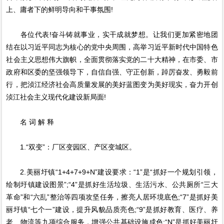
上、庸者下的鲜明导向和干事氛围!
各位代表!奋斗铸就事业，实干成就梦想。让我们更加紧密地团
结在以习近平同志为核心的党中央周围，高举习近平新时代中国特色
社会主义思想伟大旗帜，全面贯彻落实党的二十大精神，在市委、市
政府和区委的坚强领导下，自信自强、守正创新，踔厉奋发、勇毅前
行，把浈江经济社会高质量发展的美好蓝图变为美好现实，奋力开创
浈江社会主义现代化建设新局面!
名 词 解 释
1.“双变”：厂区变园区、产区变城区。
2.美丽圩镇“1+4+7+9+N”建设要求：“1”是“抓好一个规划引领，
绘制圩镇建设图景”;“4”是抓好生活垃圾、生活污水、公共厕所“三大
革命”和“六乱”整治等四项攻坚任务，擦亮人居环境底色;“7”是抓好美
丽圩镇“七个一”建设，提升风貌品质亮色;“9”是抓好教育、医疗、养
老、物流等九项综合服务，增强公共基础设施成色;“N”是抓好美丽圩