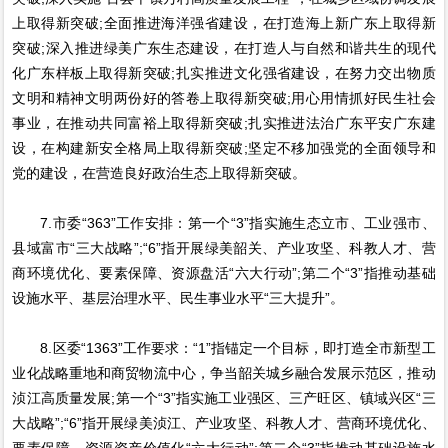
上取得新突破;全面推进海洋强省建设，在打造海上新广东上取得新
突破;深入推进绿美广东生态建设，在打造人与自然和谐共生的现代
化广东样板上取得新突破;扎实推进文化强省建设，在努力交出物质
文明和精神文明两份好的答卷上取得新突破;用心用情抓好民生社会
事业，在推动共同富裕上取得新突破;扎实推进法治广东平安广东建
设，在构建新安全格局上取得新突破;坚定不移加强党的全面领导和
党的建设，在营造良好政治生态上取得新突破。
7.市委“363”工作安排：第一个“3”指实施生态立市、工业强市、
县域富市“三大战略”;“6”指开展绿美韶关、产业攻坚、科教人才、营
商环境优化、要素保障、资源盘活“六大行动”;第二个“3”指推动基础
设施水平、基层治理水平、民生事业水平“三大提升”。
8.区委“1363”工作要求：“1”指锚定一个目标，即打造全市新型工
业化战略重地和商贸物流中心，争当韶关城乡融合发展示范区，推动
浈江高质量发展;第一个“3”指实施工业强区、三产旺区、镇域兴区“三
大战略”;“6”指开展绿美浈江、产业攻坚、科教人才、营商环境优化、
要素保障、资源资产价值化“六大行动”;第二个“3”指推动基础设施水