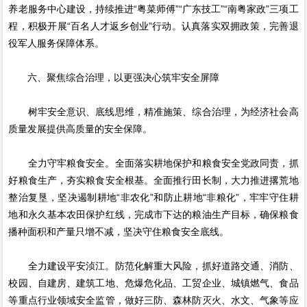
养老服务中心建设，持续推进“粤菜师傅”“广东技工”“南粤家政”三项工
程，积极开展“百名人才返乡创业”行动。认真落实双拥政策，完善退
役军人服务保障体系。
六、聚焦综合治理，以更强决心筑牢安全屏障
树牢安全意识、底线思维，精准施策、综合治理，为经济社会高
质量发展提供高质量的安全保障。
全力守牢粮食安全。全面落实耕地保护和粮食安全党政同责，抓
好粮食生产，夯实粮食安全根基。全面推行田长制，大力推进撂荒地
整治复垦，坚决遏制耕地“非农化”和防止耕地“非粮化”，牢牢守住耕
地和永久基本农田保护红线，完成市下达的粮油生产目标，确保粮食
播种面积和产量只增不减，坚决守住粮食安全底线。
全力建设平安浈江。防范化解重大风险，抓好道路交通、消防、
校园、自建房、建筑工地、危爆危化品、工贸企业、城镇燃气、食品
等重点行业领域安全监管，做好三防、森林防灭火、水文、气象等应