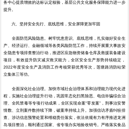
务中心提质增效的达标认定核验，基层公共文化服务保障能力进一步
提升。
六、坚持安全先行、底线思维，安全屏障更加牢固
全面防范风险隐患。树牢忧患意识、底线思维，扎实做好安全生
产、经济运行、金融领域等各类风险防范工作，持续开展重大事故安
全隐患专项排查整治行动，推进区应急物资储备仓库及救援装备建设
项目，有效提升防灾减灾救灾能力，全区安全生产形势持续稳定，
2022年度安全生产及消防工作考核荣获优秀等次，莲塘路消防站荣
立集体三等功。
全面深化社会治理。加快市域社会治理体系和治理能力现代化进
程，实施社会治理提升行动，巩固常态化扫黑除恶、电信诈骗综合治
理、全民禁毒等专项行动成果，全区实现命案“零发案”，刑事治安警
情数、立刑案件数持续下降，破案率持续上升。加强信访矛盾纠纷排
查、涉访信息预警处置和维稳责任落实，依法依规有力有序推进龙洲
岛项目整治，顺利通过国家、省专项办实地验收销号。严格落实食品