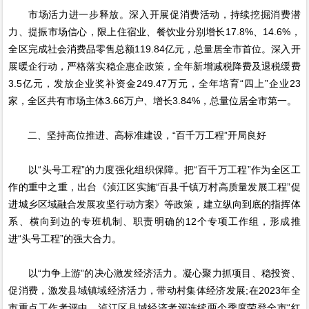
市场活力进一步释放。深入开展促消费活动，持续挖掘消费潜
力、提振市场信心，限上住宿业、餐饮业分别增长17.8%、14.6%，
全区完成社会消费品零售总额119.84亿元，总量居全市首位。深入开
展暖企行动，严格落实稳企惠企政策，全年新增减税降费及退税缓费
3.5亿元，发放企业奖补资金249.47万元，全年培育“四上”企业23
家，全区共有市场主体3.66万户、增长3.84%，总量位居全市第一。
二、坚持高位推进、高标准建设，“百千万工程”开局良好
以“头号工程”的力度强化组织保障。把“百千万工程”作为全区工
作的重中之重，出台《浈江区实施“百县千镇万村高质量发展工程”促
进城乡区域融合发展攻坚行动方案》等政策，建立纵向到底的指挥体
系、横向到边的专班机制、职责明确的12个专项工作组，形成推
进“头号工程”的强大合力。
以“力争上游”的决心激发经济活力。凝心聚力抓项目、稳投资、
促消费，激发县域镇域经济活力，带动村集体经济发展;在2023年全
市重点工作考评中，浈江区县域经济考评连续两个季度荣登全市“红