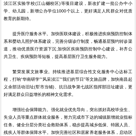
浈江区实验学校(江山樾校区)等项目建设，新改扩建一批公办中小
学、幼儿园，新增公办学位1000个以上，更好满足人民群众对优质
教育的新期待。
提升医疗服务水平。加快医联体建设，积极推进疾病预防控制体
系和婴幼儿照护体系建设，完善分级诊疗制度，畅通基层预约转诊渠
道，推动优质医疗资源下沉;加快区疾病预防控制中心建设，补齐公
共卫生、疾病预防等短板，提高基层医疗卫生服务能力。
繁荣发展文旅事业。持续推进基层综合性文化服务中心达标工
程，打响“华南研学”“风采浈江”“我们的节日”等文旅品牌，加快南昌起
义余部活动旧址(犁市当铺)、抗日战争第七战区指挥部旧址建设，更
好满足群众日益增长的精神文化需求。
增强社会保障能力。强化就业优先导向，突出抓好高校毕业生、
失业人员等重点群体就业服务，努力完成市下达的城镇新增就业指标
任务。健全分层分类社会救助体系，稳步提高城乡低保、特困人员、
残疾人等群体保障水平。加快完善社区和居家养老服务体系，启动区