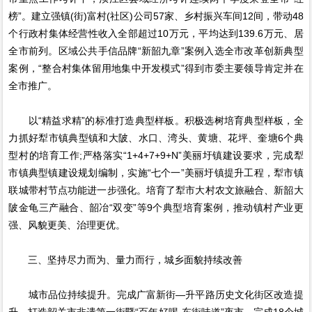
榜”。建立强镇(街)富村(社区)公司57家、乡村振兴车间12间，带动48
个行政村集体经营性收入全部超过10万元，平均达到139.6万元、居
全市前列。区域公共手信品牌“新韶九章”案例入选全市改革创新典型
案例，“整合村集体留用地集中开发模式”得到市委主要领导肯定并在
全市推广。
以“精益求精”的标准打造典型样板。积极选树培育典型样板，全
力抓好犁市镇典型镇和大陂、水口、湾头、黄塘、花坪、奎塘6个典
型村的培育工作;严格落实“1+4+7+9+N”美丽圩镇建设要求，完成犁
市镇典型镇建设规划编制，实施“七个一”美丽圩镇提升工程，犁市镇
联城带村节点功能进一步强化。培育了犁市大村农文旅融合、新韶大
陂金龟三产融合、韶冶“双变”等9个典型培育案例，推动镇村产业更
强、风貌更美、治理更优。
三、坚持尽力而为、量力而行，城乡面貌持续改善
城市品位持续提升。完成广富新街—升平路历史文化街区改造提
升，打造韶关市非遗第一街暨“百年好喝·东街味道”夜市，完成18个城