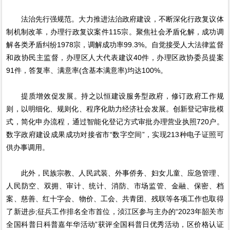
法治先行强规范。大力推进法治政府建设，不断深化行政复议体
制机制改革，办理行政复议案件115宗。聚焦社会矛盾化解，成功调
解各类矛盾纠纷1978宗，调解成功率99.3%。自觉接受人大法律监督
和政协民主监督，办理区人大代表建议40件，办理区政协委员提案
91件，答复率、满意率(含基本满意率)均达100%。
提质增效促发展。持之以恒建设服务型政府，修订政府工作规
则，以明细化、规则化、程序化助力经济社会发展。创新登记审批模
式，简化申办流程，通过智能化登记方式审批办理营业执照720户。
数字政府建设成果成功对接省市“数字空间”，实现213种电子证照可
供办事调用。
此外，民族宗教、人民武装、外事侨务、妇女儿童、应急管理、
人民防空、双拥、审计、统计、消防、市场监管、金融、保密、档
案、慈善、红十字会、物价、工会、共青团、残联等各项工作也取得
了新进步;征兵工作排名全市首位，浈江区参与主办的“2023年韶关市
全国科普日科普嘉年华活动”获评全国科普日优秀活动，区价格认证