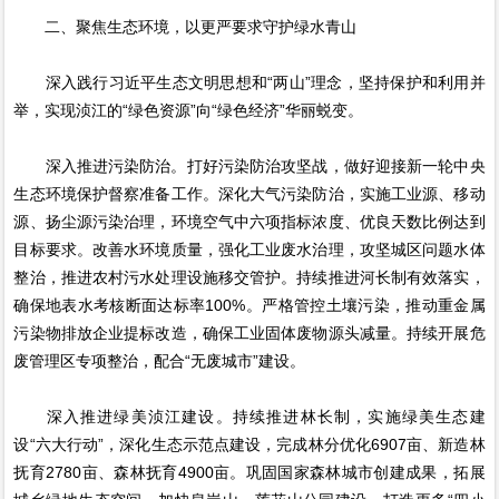
二、聚焦生态环境，以更严要求守护绿水青山
深入践行习近平生态文明思想和“两山”理念，坚持保护和利用并
举，实现浈江的“绿色资源”向“绿色经济”华丽蜕变。
深入推进污染防治。打好污染防治攻坚战，做好迎接新一轮中央
生态环境保护督察准备工作。深化大气污染防治，实施工业源、移动
源、扬尘源污染治理，环境空气中六项指标浓度、优良天数比例达到
目标要求。改善水环境质量，强化工业废水治理，攻坚城区问题水体
整治，推进农村污水处理设施移交管护。持续推进河长制有效落实，
确保地表水考核断面达标率100%。严格管控土壤污染，推动重金属
污染物排放企业提标改造，确保工业固体废物源头减量。持续开展危
废管理区专项整治，配合“无废城市”建设。
深入推进绿美浈江建设。持续推进林长制，实施绿美生态建
设“六大行动”，深化生态示范点建设，完成林分优化6907亩、新造林
抚育2780亩、森林抚育4900亩。巩固国家森林城市创建成果，拓展