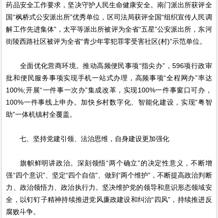
药品安全工作要求，坚决守护人民生命健康安全。南门派出所获评全
国“枫桥式公安派出所”优秀单位，区司法局获评全国“组织宣传人民调
解工作先进集体”，太平等派出所被评为全省“五星”公安派出所，东河
街陵西路社区被评为全省“青少年零犯罪零受害社区(村)”示范单位。
全面优化营商环境。推动高频便民事项“指尖办”，596项行政审
批和便民服务事项实现手机一站式办理，高频事项“全程网办”率达
100%;开展“一件事一次办”集成改革，实现100%一件事窗口可办，
100%一件事线上申办。加快乡村数字化、智能化建设，实现“粤智
助”一体机镇村全覆盖。
七、坚持党建引领、法治思维，自身建设更加强化
旗帜鲜明讲政治。深刻领悟“两个确立”的决定性意义，不断增
强“四个意识”、坚定“四个自信”、做到“两个维护”，不断提高政治判断
力、政治领悟力、政治执行力。坚决维护党的领导和意识形态领域安
全，以钉钉子精神持续推进党风廉政建设和纠治“四风”，持续推进反
腐败斗争。