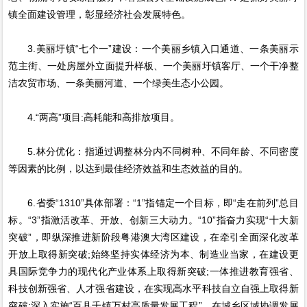
镇全面建设管理，彰显经济社会发展特色。
3.美丽圩镇“七个一”建设：一个美丽乡镇入口通道、一条美丽示
范主街、一处房屋外立面提升样板、一个美丽圩镇客厅、一个干净整
洁农贸市场、一条美丽河道、一个绿美生态小公园。
4.“两高”项目:高耗能和高排放项目。
5.林分优化：指通过调整林分内不同树种、不同年龄、不同密度
等因素的比例，以达到最佳经济效益和生态效益的目的。
6.省委“1310”具体部署：“1”指锚定一个目标，即“走在前列”总目
标。“3”指激活改革、开放、创新三大动力。“10”指奋力实现“十大新
突破”，即纵深推进新阶段粤港澳大湾区建设，在牵引全面深化改革
开放上取得新突破;始终坚持实体经济为本、制造业当家，在建设更
具国际竞争力的现代化产业体系上取得新突破;一体推进教育强省、
科技创新强省、人才强省建设，在实现高水平科技自立自强上取得新
突破;深入实施“百县千镇万村高质量发展工程”，在城乡区域协调发展