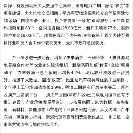
保障，有效推动韶关大数据中心集群、国粤电力二期、韶冶“双变”等
项目建设。大力推动全员招商，举办商贸物流招商推介会等招商活动
10余场，围绕洽谈、开工、投产等提供“一条龙”跟踪服务，全年新签
约招商项目83个、合同投资额128.03亿元，新开工项目77个、实际
到位资金16.03亿元，超额完成市下达任务;在筹备第十届全国砂石骨
料行业科技大会工作中表现突出，受到市政府通报表扬。
产业体系进一步完善。培育了友丰油茶、三雄种业、大陂胜源乌
龟养殖合作社等农业龙头经济组织，新增高附加值“种养+文旅”项目
58个，农林牧渔业总产值同比增长4.2%，现代农业质效进一步提
升。推进了大数据、韶冶“双变”、比亚迪汽车模具等优质工业项目，
全年规上工业增加值增长1.9%，寮浈二期标准厂房基本完工，新的
区属产业发展平台——浈江产业园(犁市片区)已完成规划编制正有序
推进建设，产业承接发展平台进一步拓展稳固，以大数据、装备制
造、新材料、新能源等为主导的工业体系日趋完善。风度名城、百年
东街、风度路步行街、南郊汽贸商圈等消费集聚效益进一步凸显，全
市商贸物流中心地位持续巩固。