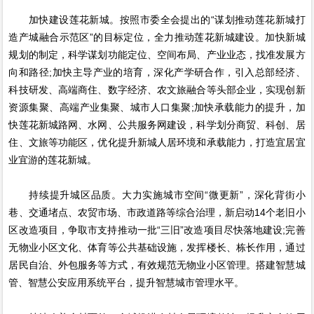
加快建设莲花新城。按照市委全会提出的“谋划推动莲花新城打
造产城融合示范区”的目标定位，全力推动莲花新城建设。加快新城
规划的制定，科学谋划功能定位、空间布局、产业业态，找准发展方
向和路径;加快主导产业的培育，深化产学研合作，引入总部经济、
科技研发、高端商住、数字经济、农文旅融合等头部企业，实现创新
资源集聚、高端产业集聚、城市人口集聚;加快承载能力的提升，加
快莲花新城路网、水网、公共服务网建设，科学划分商贸、科创、居
住、文旅等功能区，优化提升新城人居环境和承载能力，打造宜居宜
业宜游的莲花新城。
持续提升城区品质。大力实施城市空间“微更新”，深化背街小
巷、交通堵点、农贸市场、市政道路等综合治理，新启动14个老旧小
区改造项目，争取市支持推动一批“三旧”改造项目尽快落地建设;完善
无物业小区文化、体育等公共基础设施，发挥楼长、栋长作用，通过
居民自治、外包服务等方式，有效规范无物业小区管理。搭建智慧城
管、智慧公安应用系统平台，提升智慧城市管理水平。