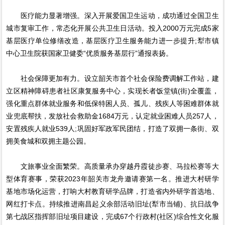
医疗能力显著增强。深入开展爱国卫生运动，成功通过全国卫生
城市复审工作，常态化开展公共卫生日活动。投入2000万元完成5家
基层医疗单位修缮改造，基层医疗卫生服务能力进一步提升;犁市镇
中心卫生院获国家卫健委“优质服务基层行”通报表扬。
社会保障更加有力。设立韶关市首个社会保险费调解工作站，建
立区精神障碍患者社区康复服务中心，实现长者饭堂镇(街)全覆盖，
强化重点群体就业服务和低保特困人员、孤儿、残疾人等困难群体就
业兜底帮扶，发放社会救助金1684万元，认定就业困难人员257人，
安置残疾人就业539人;巩固好军政军民团结，打造了双拥一条街、双
拥美食城和双拥主题公园。
文旅事业全面繁荣。高质量承办穿越丹霞徒步赛、马拉松赛等大
型体育赛事，荣获2023年韶关市龙舟邀请赛第一名。推进大村研学
基地市场化运营，打响大村教育研学品牌，打造省内外研学首选地、
网红打卡点。持续推进南昌起义余部活动旧址(犁市当铺)、抗日战争
第七战区指挥部旧址项目建设，完成67个行政村(社区)综合性文化服