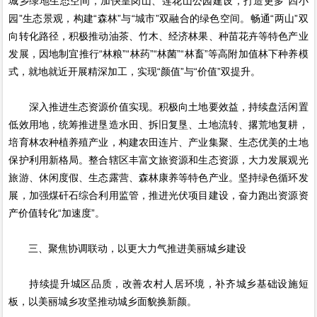
城乡绿地生态空间，加快皇岗山、莲花山公园建设，打造更多“四小
园”生态景观，构建“森林”与“城市”双融合的绿色空间。畅通“两山”双
向转化路径，积极推动油茶、竹木、经济林果、种苗花卉等特色产业
发展，因地制宜推行“林粮”“林药”“林菌”“林畜”等高附加值林下种养模
式，就地就近开展精深加工，实现“颜值”与“价值”双提升。
深入推进生态资源价值实现。积极向土地要效益，持续盘活闲置
低效用地，统筹推进垦造水田、拆旧复垦、土地流转、撂荒地复耕，
培育林农种植养殖产业，构建农田连片、产业集聚、生态优美的土地
保护利用新格局。整合辖区丰富文旅资源和生态资源，大力发展观光
旅游、休闲度假、生态露营、森林康养等特色产业。坚持绿色循环发
展，加强煤矸石综合利用监管，推进光伏项目建设，奋力跑出资源资
产价值转化“加速度”。
三、聚焦协调联动，以更大力气推进美丽城乡建设
持续提升城区品质，改善农村人居环境，补齐城乡基础设施短
板，以美丽城乡攻坚推动城乡面貌换新颜。