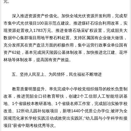
元。
深入推进资源资产价值化。加快全域光伏资源开发利用，完成犁
市集中式光伏项目100亩示范点建设。推进煤矸石综合利用改革，实
现资源处置收入1783万元。推进奎塘石场采矿权设置，完成韶关大
数据中心集群项目用地平整石料处置。支持区属国有企业做大做强，
充分发挥其在资产盘活方面的积极作用，集中运营行政事业单位国有
资产62处，基本完成洞天陵园公墓体制改革，加快推进北江建、花坪
林场等体制改革，提高国有资产效益。
五、坚持人民至上、为民情怀，民生福祉不断增进
教育质量明显提升。率先完成中小学校党组织领导的校长负责制
改革，推进莞韶全口径教育帮扶，创建2个工信部人工智能培训基
地、1个省级校本教研基地、1个省级名师工作室，完成韶冶实验学校
改造、12所幼儿园补短板项目，新增1440个优质公办学位;被评为全
国规范化家长学校实践活动成效突出实践区;“幼儿园与小学科学衔接
项目”获省中期考核优秀等次。