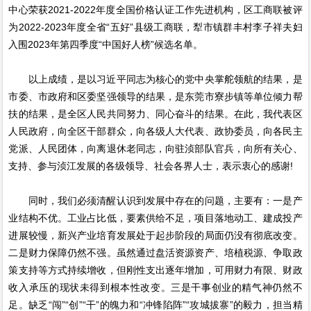
中心荣获2021-2022年度全国价格认证工作先进机构，区工商联被评
为2022-2023年度全省“五好”县级工商联，犁市镇群丰村李子祥夫妇
入围2023年第四季度“中国好人榜”候选名单。
以上成绩，是以习近平同志为核心的党中央掌舵领航的结果，是
市委、市政府和区委坚强领导的结果，是东莞市寮步镇等单位倾力帮
扶的结果，是全区人民共同努力、同心奋斗的结果。在此，我代表区
人民政府，向全区干部群众，向各级人大代表、政协委员，向各民主
党派、人民团体，向离退休老同志，向驻浈部队官兵，向所有关心、
支持、参与浈江发展的各级领导、社会各界人士，表示衷心的感谢!
同时，我们必须清醒认识到发展中存在的问题，主要有：一是产
业结构不优。工业占比低，要素供给不足，项目落地动工、建成投产
进展较慢，新兴产业培育发展处于起步阶段的局面仍没有彻底改变。
二是财力保障仍然不强。虽然通过盘活资源资产、培植税源、争取政
策支持等方式持续增收，但刚性支出逐年增加，可用财力有限、财政
收入承压的现状未得到根本性改变。三是干事创业的精气神仍然不
足。缺乏“闯”“创”“干”的魄力和“冲锋陷阵”“攻城拔寨”的毅力，担当精