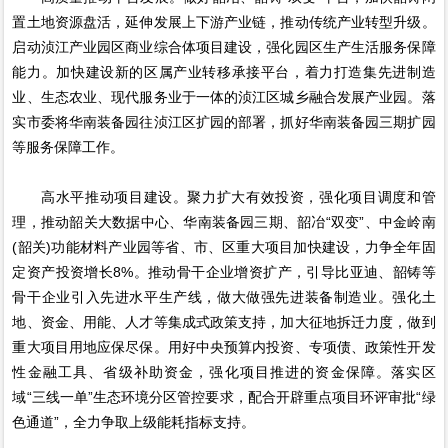
置土地资源盘活，延伸发展上下游产业链，推动传统产业转型升级。
启动浈江产业园区商业综合体项目建设，强化园区生产生活服务保障
能力。加快建设新的区属产业转移承接平台，着力打造集先进制造
业、生态农业、现代服务业于一体的浈江区城乡融合发展产业园。落
实市委将华南装备园往浈江区扩园的部署，抓好华南装备园三期扩园
等服务保障工作。
高水平推动项目建设。聚力扩大有效投资，强化项目调度和管
理，推动韶关大数据中心、华南装备园三期、韶冶“双变”、中金岭南
(韶关)功能材料产业园等省、市、区重大项目加快建设，力争全年固
定资产投资增长8%。推动骨干企业增资扩产，引导比亚迪、韶铸等
骨干企业引入先进水平生产线，做大做强先进装备制造业。强化土
地、资金、用能、人才等集成式政策支持，加大征地拆迁力度，做到
重大项目用地应保尽保。用好中央预算内投资、专项债、政策性开发
性金融工具、省级补助资金，强化项目推进的资金保障。落实区
域“三线一单”生态环境分区管控要求，配合开辟重点项目环评审批“绿
色通道”，全力争取上级能耗指标支持。