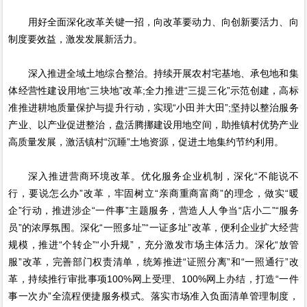
用好全面深化改革关键一招，向改革要动力、向创新要活力、向
制度要效益，激发发展新活力。
深入推进全域土地综合整治。持续开展农村宅基地、承包地和集
体经营性建设用地“三块地”改革;全力推进“三提三化”示范创建，高标
准推进耕地质量保护与提升行动，实现“小田并大田”;坚持以整治服务
产业、以产业促进整治，盘活腾挪建设用地空间，助推镇村优势产业
高质量发展，激活镇村“沉睡”土地资源，促进土地集约节约利用。
深入推进营商环境改革。优化服务企业机制，深化“不能说不
行，要说怎么办”改革，牢固树立“亲商重商富商”的理念，做实“暖
企”行动，推进涉企“一件事”主题服务，营造人人争当“店小二”“服务
员”的浓厚氛围。深化“一照多址”“一证多址”改革，便利企业扩大经营
规模，推进“个转企”“小升规”，充分激发市场主体活力。深化“放管
服”改革，完善部门权责清单，统筹推进“证照分离”和“一照通行”改
革，持续推行审批事项100%网上受理、100%网上办结，打造“一件
事一次办”全流程便捷服务模式。落实市场准入负面清单管理制度，