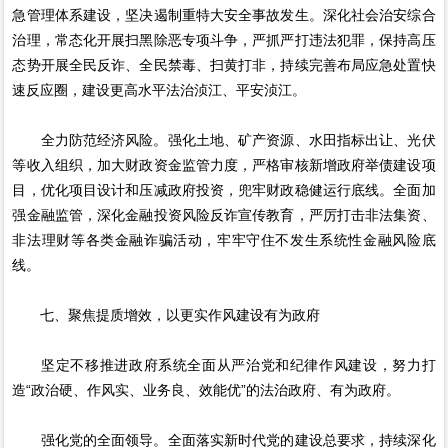
急管理体系建设，坚决遏制重特大安全事故发生。深化社会治安综合
治理，常态化开展扫黑除恶专项斗争，严抓严打违法犯罪，保持高压
态势开展全民反诈、全民禁毒、扫黄打非，持续完善布局应急处置快
速反应圈，建设更高水平法治浈江、平安浈江。
全力防范经济风险。强化土地、矿产资源、水田指标出让、光伏
等收入组织，加大财政资金监管力度，严格审核新增政府举债建设项
目，优化项目设计和压减政府投资，兜牢财政稳健运行底线。全面加
强金融监管，深化金融投资风险反诈宣传教育，严厉打击非法集资、
非法理财等各类金融诈骗活动，牢牢守住不发生系统性金融风险底
线。
七、聚焦提质增效，以更实作风建设有为政府
坚定不移推进政府系统全面从严治党和纪律作风建设，努力打
造“政治硬、作风实、业务良、效能优”的法治政府、有为政府。
强化党的全面领导。全面落实新时代党的建设总要求，持续深化