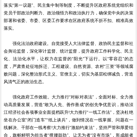
落实“第一议题”、民主集中制等制度，不断提升区政府系统党组织和
党员干部政治判断力、政治领悟力和政治执行力，确保党中央的决策
部署和省委、市委、区委工作要求在区政府系统不折不扣、精准高效
落实。
强化法治政府建设。自觉接受人大法律监督、政协民主监督和社
会舆论监督，深化审计监督、统计监督，提升政府工作科学化、民主
化、法治化水平，让权力在监督的“阳光”下运行。以“零容忍”的态
度，严肃查处征地拆迁、工程建设、自然资源、农村“三资”等领域腐
败问题，深化整治形式主义、官僚主义，切实为基层松绑减负，营造
风清气正的政治生态。
强化政府工作效能。大力推行“对标对表法”，全面对标、全力推
动高质量发展，营造“敢为人先、善作善成”的创先争优意识，推动浈
江经济社会各项事业全面提档跃升!大力推行“一线工作法”，坚决杜绝
坐在办公室“闭门造车”“纸上谈兵”，做到情况在一线掌握、问题在一
线解决、干部在一线考察!大力推行“激励约束法”，坚持严管和厚爱结
合，旗帜鲜明为担当者“撑腰鼓劲”、让无为者“没有市场”，形成能者