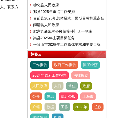
德化县人民政府
系人、联系方
郏县2025年重点工作安排
台前县2025年总体要求、预期目标和重点任
闽清县人民政府
务
肥东县新冠肺炎疫苗接种门诊一览表
嵩县2025年主要目标任务
平顶山市2025年工作总体要求和主要目标
标签云
工作报告
政府工作报告
国民经济
2024年政府工作报告
法律援助
人民政府
人口
常住
政府
公开
信息
统计公报
上海市
户籍
数据
工作
2023年
总数
建筑数据
街道