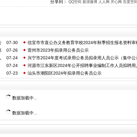
分享到：
QQ空间
新浪微博
人人网
开心网
百度空
公
07-30
信宜市市直公办义务教育学校2024年秋季招生报名资料审
第
07-26
雷州市2023年拟录用公务员公示
果公示
人
07-24
兴宁市2024年度考试录用公务员拟录用人员公示（集中公
07-24
河源市江东新区2024年公开招聘事业编制工作人员拟聘用
三批）
07-23
汕头市潮阳区2024年拟录用公务员公示
名单公示
数据加载中...
数据加载中...