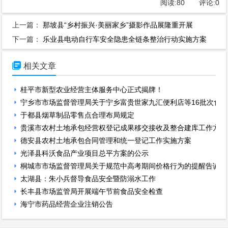
阅读:
80
评论:
0
上一篇：
那坡县“乡村振兴·美丽家乡”摄影作品展隆重开展
下一篇：
乐业县电动自行车安全隐患全链条整治行动实施方案

相关文章
桂平市新型农业经营主体服务中心正式揭牌！
宁乡市市场监督管理局关于宁乡富贵世家九汇便利店等16批次食
于都县烟草制品零售点合理布局规定
贵溪市农村土地承包经营权登记成果移交接收及整合建库工作方案
德安县农村土地承包合同管理和统一登记工作实施方案
光泽县科沃食品产业项目总平方案的公示
桐城市市场监督管理局关于规范中高考期间价格行为的提醒告诫函
太湖县：朱小兵督导食品安全暨防溺水工作
长丰县市场监管局开展端午节前食品安全检查
海宁市药品经营企业注销公告