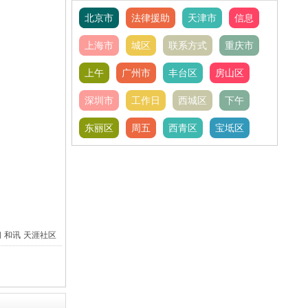
北京市
法律援助
天津市
信息
上海市
城区
联系方式
重庆市
上午
广州市
丰台区
房山区
深圳市
工作日
西城区
下午
东丽区
周五
西青区
宝坻区
间
和讯
天涯社区