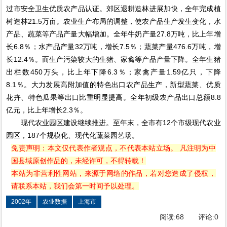
过市安全卫生优质农产品认证。郊区退耕造林进展加快，全年完成植
树造林21.5万亩。农业生产布局的调整，使农产品生产发生变化，水
产品、蔬菜等产品产量大幅增加。全年牛奶产量27.8万吨，比上年增
长6.8％；水产品产量32万吨，增长7.5％；蔬菜产量476.6万吨，增
长12.4％。而生产污染较大的生猪、家禽等产品产量下降。全年生猪
出栏数450万头，比上年下降6.3％；家禽产量1.59亿只，下降
8.1％。大力发展高附加值的特色出口农产品生产，新型蔬菜、优质
花卉、特色瓜果等出口比重明显提高。全年初级农产品出口总额8.8
亿元，比上年增长2.3％。
现代农业园区建设继续推进。至年末，全市有12个市级现代农业
园区，187个规模化、现代化蔬菜园艺场。
免责声明：本文仅代表作者观点，不代表本站立场。 凡注明为中
国县域原创作品的，未经许可，不得转载！
本站为非营利性网站，来源于网络的作品，若对您造成了侵权，
请联系本站，我们会第一时间予以处理。
2002年
农业数据
上海市
阅读:
68
评论:
0