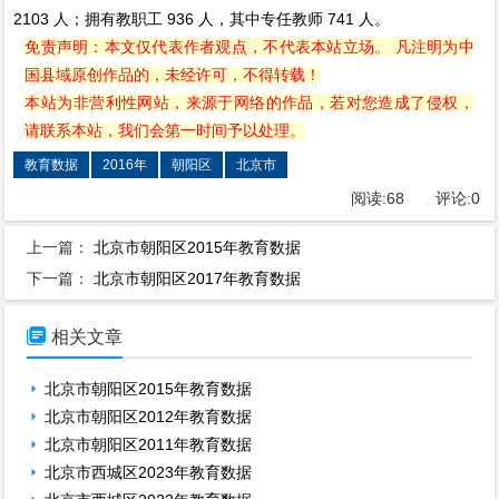
2103 人；拥有教职工 936 人，其中专任教师 741 人。
免责声明：本文仅代表作者观点，不代表本站立场。 凡注明为中
国县域原创作品的，未经许可，不得转载！
本站为非营利性网站，来源于网络的作品，若对您造成了侵权，
请联系本站，我们会第一时间予以处理。
教育数据
2016年
朝阳区
北京市
阅读:
68
评论:
0
上一篇：
北京市朝阳区2015年教育数据
下一篇：
北京市朝阳区2017年教育数据

相关文章
北京市朝阳区2015年教育数据
北京市朝阳区2012年教育数据
北京市朝阳区2011年教育数据
北京市西城区2023年教育数据