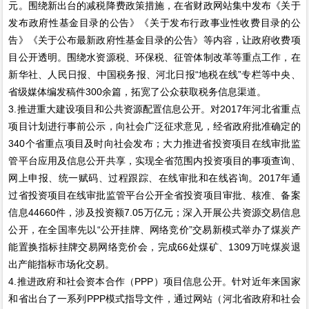
元。围绕新出台的减税降费政策措施，在省财政网站集中发布《关于
发布政府性基金目录的公告》《关于发布行政事业性收费目录的公
告》《关于公布最新政府性基金目录的公告》等内容，让政府收费项
目公开透明。围绕水资源税、环保税、征管体制改革等重点工作，在
新华社、人民日报、中国税务报、河北日报“地税在线”专栏等中央、
省级媒体编发稿件300余篇，拓宽了公众获取税务信息渠道。
3.推进重大建设项目和公共资源配置信息公开。对2017年河北省重点
项目计划进行事前公示，向社会广泛征求意见，经省政府批准确定的
340个省重点项目及时向社会发布；大力推进省投资项目在线审批监
管平台应用及信息公开共享，实现全省范围内投资项目的事项查询、
网上申报、统一赋码、过程跟踪、在线审批和在线咨询。2017年通
过省投资项目在线审批监管平台公开全省投资项目审批、核准、备案
信息44660件，涉及投资额7.05万亿元；深入开展公共资源交易信息
公开，在全国率先以“公开挂牌、网络竞价”交易新模式举办了煤炭产
能置换指标挂牌交易网络竞价会，完成66处煤矿、1309万吨煤炭退
出产能指标市场化交易。
4.推进政府和社会资本合作（PPP）项目信息公开。针对近年来国家
和省出台了一系列PPP模式指导文件，通过网站（河北省政府和社会