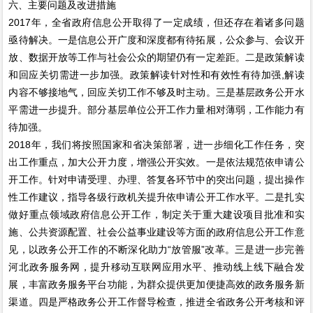
六、主要问题及改进措施
2017年，全省政府信息公开取得了一定成绩，但还存在着诸多问题
亟待解决。一是信息公开广度和深度都有待拓展，公众参与、会议开
放、数据开放等工作与社会公众的期望仍有一定差距。二是政策解读
和回应关切需进一步加强。政策解读针对性和有效性有待加强,解读
内容不够接地气，回应关切工作不够及时主动。三是基层政务公开水
平需进一步提升。部分基层单位公开工作力量相对薄弱，工作能力有
待加强。
2018年，我们将按照国家和省决策部署，进一步细化工作任务，突
出工作重点，加大公开力度，增强公开实效。一是依法规范依申请公
开工作。针对申请受理、办理、答复各环节中的突出问题，提出操作
性工作建议，指导各级行政机关提升依申请公开工作水平。二是扎实
做好重点领域政府信息公开工作，制定关于重大建设项目批准和实
施、公共资源配置、社会公益事业建设等方面的政府信息公开工作意
见，以政务公开工作的不断深化助力“放管服”改革。三是进一步完善
河北政务服务网，提升移动互联网应用水平、推动线上线下融合发
展，丰富政务服务平台功能，为群众提供更加便捷高效的政务服务新
渠道。四是严格政务公开工作督导检查，推进全省政务公开考核和评