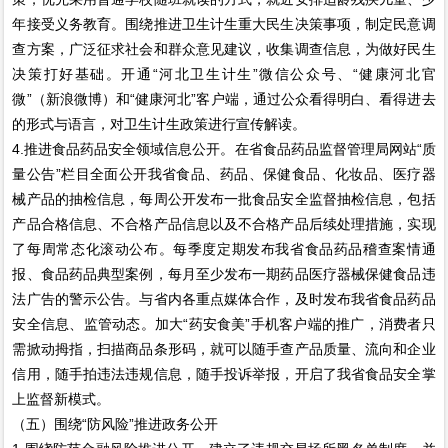
年接受义务教育。围绕推进卫生计生重大民生决策事项，制定民意调
查方案，广泛征求社会和群众意见建议，收集调查信息，为做好民生
决策打好基础。开通“河北卫生计生”微信公众号、“健康河北官
微”（新浪微博）和“健康河北”客户端，通过公众看得明白、看得进去
的形式与语言，对卫生计生政策进行宣传解读。
4.推进食品药品安全领域信息公开。在省食品药品监督管理局网站“质
量公告”栏目全面公开我省食品、药品、保健食品、化妆品、医疗器
械产品的抽检信息，每周公开发布一批食品安全监督抽检信息，包括
产品合格信息、不合格产品信息以及不合格产品后续处理措施，实现
了每周常态化滚动公布。每季度定期发布我省食品药品稽查案情通
报、食品药品典型案例，每月至少发布一期药品医疗器械保健食品违
法广告的警示公告。与省内各重点媒体合作，及时发布我省食品药品
安全信息、监管动态。加大“药安食美”手机客户端的推广，消费者只
需掀动拇指，扫描商品条形码，就可以随手查产品质量、流向和企业
信用，随手拍违法违规信息，随手投诉举报，开启了我省食品安全掌
上监督新模式。
（五）围绕“防风险”推进政务公开