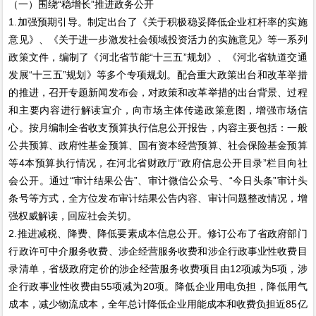
（一）围绕“稳增长”推进政务公开
1.加强预期引导。制定出台了《关于积极稳妥降低企业杠杆率的实施
意见》、《关于进一步激发社会领域投资活力的实施意见》等一系列
政策文件，编制了《河北省节能“十三五”规划》、《河北省轨道交通
发展“十三五”规划》等多个专项规划。配合重大政策出台和改革举措
的推进，召开专题新闻发布会，对政策和改革举措的出台背景、过程
和主要内容进行解读宣介，向市场主体传递政策意图，增强市场信
心。按月编制全省收支预算执行信息公开报告，内容主要包括：一般
公共预算、政府性基金预算、国有资本经营预算、社会保险基金预算
等4本预算执行情况，在河北省财政厅“政府信息公开目录”栏目向社
会公开。通过“审计结果公告”、审计微信公众号、“今日头条”审计头
条号等方式，全方位发布审计结果公告内容、审计问题整改情况，增
强权威解读，回应社会关切。
2.推进减税、降费、降低要素成本信息公开。修订公布了省政府部门
行政许可中介服务收费、涉企经营服务收费和涉企行政事业性收费目
录清单，省级政府定价的涉企经营服务收费项目由12项减为5项，涉
企行政事业性收费由55项减为20项。降低企业用电负担，降低用气
成本，减少物流成本，全年总计降低企业用能成本和收费负担近85亿