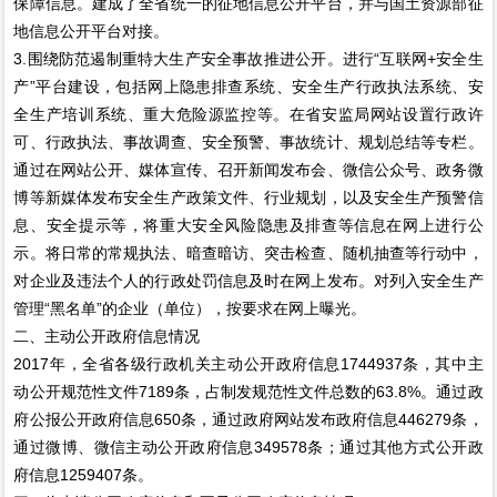
保障信息。建成了全省统一的征地信息公开平台，并与国土资源部征
地信息公开平台对接。
3.围绕防范遏制重特大生产安全事故推进公开。进行“互联网+安全生
产”平台建设，包括网上隐患排查系统、安全生产行政执法系统、安
全生产培训系统、重大危险源监控等。在省安监局网站设置行政许
可、行政执法、事故调查、安全预警、事故统计、规划总结等专栏。
通过在网站公开、媒体宣传、召开新闻发布会、微信公众号、政务微
博等新媒体发布安全生产政策文件、行业规划，以及安全生产预警信
息、安全提示等，将重大安全风险隐患及排查等信息在网上进行公
示。将日常的常规执法、暗查暗访、突击检查、随机抽查等行动中，
对企业及违法个人的行政处罚信息及时在网上发布。对列入安全生产
管理“黑名单”的企业（单位），按要求在网上曝光。
二、主动公开政府信息情况
2017年，全省各级行政机关主动公开政府信息1744937条，其中主
动公开规范性文件7189条，占制发规范性文件总数的63.8%。通过政
府公报公开政府信息650条，通过政府网站发布政府信息446279条，
通过微博、微信主动公开政府信息349578条；通过其他方式公开政
府信息1259407条。