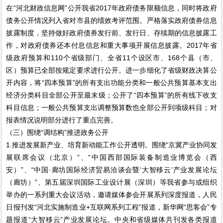
在“河北财政信息网”公开我省2017年政府债务限额信息，同时将政府
债务公开情况列入省对市县的绩效考评范围。严格落实政府债券信息
披露制度，坚持做好政府债券发行前、发行日、存续期的信息披露工
作，对政府债券还本付息信息和重大事项开展信息披露。2017年省
级政府预算和110个省级部门、全省11个设区市、168个县（市、
区）预算已全部按规定要求进行公开。进一步细化了省级财政决算公
开内容，将“四本预算”的所有支出功能分类和一般公共预算基本支出
经济分类科目全部公开至最末级；公开了“四本预算”的所有线下收支
科目信息；一般公共预算支出调整预算数也全部公开到项级科目；对
报表情况说明部分进行了重点完善。
（三）围绕“调结构”推进政务公开
1.推进发展新产业、培育新动能工作公开透明。围绕“京冀产业协同发
展联席会议（北京）”、“中国西部国际装备制造业博览会（西
安）”、“中国·廊坊国际经济贸易洽谈会暨‘大智移云’产业发展论坛
（廊坊）”、第五届深圳国际工业设计展（深圳）等我省参与或组织
举办的一系列重大会议活动，邀请媒体参会开展系列深度报道，人民
日报刊发“河北实施制造业+互联网系列工程”报道，新华网“思客会”专
题报道“大智移云”产业发展论坛。中央和省级媒体共刊发各类报道