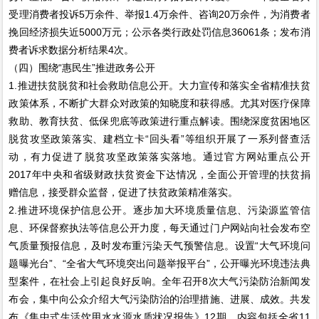
受理消费者投诉5万余件、举报1.4万余件、咨询20万余件，为消费者
挽回经济损失近5000万元；公示各类行政处罚信息36061条；发布消
费者诉求数据分析结果4次。
（四）围绕“惠民生”推进政务公开
1.推进扶贫脱贫和社会救助信息公开。大力宣传和落实全省精准扶贫
政策体系，不断扩大群众对政策的知晓度和获得感。尤其对医疗保障
救助、教育扶贫、低保兜底等政策进行重点解读。围绕深度贫困地区
脱贫攻坚政策落实、建档立卡“回头看”等组织开展了一系列督查活
动，有力促进了脱贫攻坚政策落实落地。通过官方网站重点公开
2017年中央和省级财政扶贫资金下达情况，全面公开管理的扶贫捐
赠信息，接受群众监督，促进了扶贫政策精准落实。
2.推进环境保护信息公开。逐步加大环境质量信息、污染源监管信
息、环保督察执法等信息公开力度，每天通过门户网站向社会发布空
气质量预报信息，及时发布重污染天气预警信息。设置“大气环境问
题曝光台”、“全省大气环境突出问题举报平台”，公开曝光环境违法典
型案件，在社会上引起良好反响。全年召开8次大气污染防治新闻发
布会，集中向公众介绍大气污染防治的治理措施、进展、成效。共发
布《集中式生活饮用水水源水质状况报告》12期，内容包括全省11