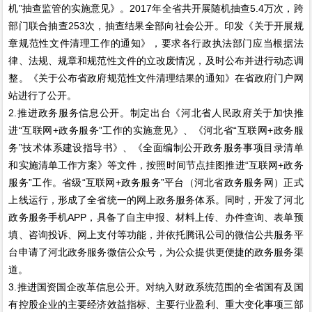
机”抽查监管的实施意见》。2017年全省共开展随机抽查5.4万次，跨
部门联合抽查253次，抽查结果全部向社会公开。印发《关于开展规
章规范性文件清理工作的通知》，要求各行政执法部门应当根据法
律、法规、规章和规范性文件的立改废情况，及时公布并进行动态调
整。《关于公布省政府规范性文件清理结果的通知》在省政府门户网
站进行了公开。
2.推进政务服务信息公开。制定出台《河北省人民政府关于加快推
进“互联网+政务服务”工作的实施意见》、《河北省“互联网+政务服
务”技术体系建设指导书》、《全面编制公开政务服务事项目录清单
和实施清单工作方案》等文件，按照时间节点挂图推进“互联网+政务
服务”工作。省级“互联网+政务服务”平台（河北省政务服务网）正式
上线运行，形成了全省统一的网上政务服务体系。同时，开发了河北
政务服务手机APP，具备了自主申报、材料上传、办件查询、表单预
填、咨询投诉、网上支付等功能，并依托腾讯公司的微信公共服务平
台申请了河北政务服务微信公众号，为公众提供更便捷的政务服务渠
道。
3.推进国资国企改革信息公开。对纳入财政系统范围的全省国有及国
有控股企业的主要经济效益指标、主要行业盈利、重大变化事项三部