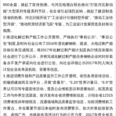
800余篇，掀起了宣传热潮。与河北电视台联合推出“打造河北新动
能”大型系列专题系列节目，在全省引起强烈反响，掀起了建设制造
强省的热潮。河北日报开设了“工业设计引领转型升级”、“推动工业转
型升级”、“推动民营经济新飞跃”专版，为工业设计发展营造良好舆论
氛围。
2.推进化解过剩产能工作公开透明。严格执行“事前公示”、“事后公
告”制度,及时向社会公布了2016年度化解钢铁、煤炭、火电过剩产能
目标任务完成情况，将2017年化解过剩产能计划及执行情况依规向
社会进行了公开公示，并将完成化解过剩产能任务钢铁企业对封存装
备永不复产承诺向社会进行公告。向社会详细公示2017年列入淘汰
计划企业名单及机组、容量等信息。
3.推进消费升级和产品质量提升工作公开透明。依托各类宣传活动，
积极搭建政民互动平台，开展“质量月”、“5.20”世界计量日、“6.9”世
界认可日等专题宣传活动，普及公众维权意识和质量知识，拓宽质监
工作与外界交流渠道。按月发布全省消费维权信息，介绍全省12315
消费者投诉举报情况，流通领域商品质量监管信息，当前消费维权工
作重点，并在重要节假日来临时发布消费警示。加大对查处假冒伪
劣、虚假广告、价格欺诈等违法行为的公开力度。2017年度全省共