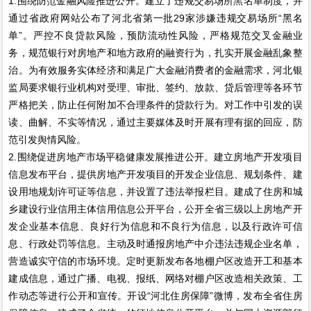
1.围绕防范金融风险推进公开。建立了违规交易场所黑名单制度，并
通过省政府网站公布了河北省第一批29家涉嫌违规交易场所“黑名
单”。严控不良贷款风险，预防流动性风险，严格规范交叉金融业
务，规范银行对房地产和地方政府的融资行为，扎实开展金融乱象整
治。为有效服务实体经济和满足广大金融消费者的金融需求，河北银
监局要求银行业机构对受理、审批、签约、放款、贷后管理等各环节
严格把关，防止任何附加不合理条件的贷款行为。对工作中引发的误
读、曲解、不实等情况，通过主要媒体及时开展有理有据的回应，防
范引发舆情风险。
2.围绕促进房地产市场平稳健康发展推进公开。建立房地产开发项目
信息发布平台，提供房地产开发项目的开发企业信息、规划条件、建
设用地规划许可证等信息，并设置了违法举报栏目。建成了住房和城
乡建设行业信用主体信用信息公开平台，公开全省三级以上房地产开
发企业基本信息、良好行为信息和不良行为信息，以及行政许可信
息、行政处罚等信息。主动及时通报房地产中介违法违规企业名单，
营造诚实守信的市场环境。定时更新发布各地棚户区改造开工和基本
建成信息，通过广播、电视、报纸、网络对棚户区改造相关政策、工
作动态等进行公开和宣传。开设“河北住房保障”微博，发布全省住房