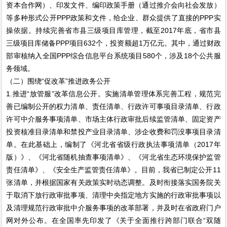
资本合作网）、印发文件、编印政策手册（通过推介会向社会发放）
等多种形式公开PPP政策和文件，给企业、群众提供了直接的PPP实
操依据。持续完善省市县三级项目库管理，截至2017年底，省市县
三级项目库储备PPP项目632个，投资额超1万亿元。其中，通过财政
部审核纳入全国PPP综合信息平台系统项目580个，涉及18个公共服
务领域。
（二）围绕“促改革”推进政务公开
1.推进“放管服”改革信息公开。实施清单管理体系完善工程，规范完
善已编制公开的权力清单、责任清单、行政许可事项目录清单、行政
许可中介服务事项清单、市场主体行政审批后续监管清单、固定资产
投资核准目录清单和禁投产业目录清单、涉企收费和罚没事项目录清
单。在此基础上，编制了《河北省省级行政执法事项清单（2017年
版）》、《河北省随机抽查事项清单》、《河北省生态环境保护监管
责任清单》、《安全生产监管责任清单》。目前，我省已制定公开11
张清单，并根据国家有关政策实时动态调整。及时衔接落实国务院关
于取消下放行政审批事项、清理中央指定地方实施的行政审批事项以
及清理规范行政审批中介服务事项的改革部署，并及时在省政府门户
网对外公布。在全国率先印发了《关于全面推行跨部门联合“双随