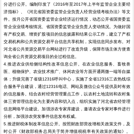
分进行公开。编制印发了《2016年至2017年上半年监管企业主要经
济指标》、《河北省国资委监管企业负责人经营业绩考核办法》等文
件。按月公开省国资委监管企业经济运行情况，动态公开省国资委监
管企业业绩考核情况、省国资委监管企业负责人变动情况。为做好国
有产权交易、增资扩股项目的信息披露和结果公示工作，建立了产权
交易机构和公共资源交易平台信息共享机制，实现信息同步发布。对
河北省公共资源交易平台网站进行了改造升级，保障市场主体方便查
询全省公共资源交易项目的全过程信息。
4.推进农业供给侧结构性改革信息公开。在农业信息服务、畜牧兽
医、植物保护、农业技术推广、休闲农业等方面开通两微一端等自媒
体；升级完善了省级12316呼叫中心，实施了全省12316三农热线综
合服务平台建设，通过12316电话、网站及微信公众号提供及时有效
的信息服务。结合农村经营管理重点工作，以农村土地流转和农村集
体三资管理信息化为主要内容和切入点，组织实施了河北省农经管理
信息网络平台建设。加强涉农专家库建设，邀请农业专家对事件进行
分析，加强涉农突发事件信息发布权威。
5.推进财税体制改革信息公开。按照财政部营改增相关政策文件，及
时公开《财政部税务总局关于简并增值税税率有关政策的通知》。