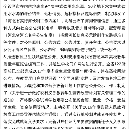
个设区市在内的地表水9个集中式饮用水水源、30个地下水集中式饮
用水水源的评价结果、达标情况、超标指标及超标倍数。制定印发了
《河北省实行河长制工作方案》，明确公布了河湖管理信息，通过多
种方式向社会公告河长名单、职责以及管护目标等内容。配套印发
《河北省河长名单公告制度》《省级河长信息公示牌制作安装标准》
等文件，对公告原则、公告方式、公告时限、责任主体、公告要求以
及公示牌竖立位置、公示内容、编码规则等进行规范，统一标准。
3.推进教育卫生领域信息公开。及时安排部署我省普通本科高校教学
质量年度报告编写工作，并通过学校门户网站进行公开。全省122所
高校已全部完成2017年度毕业生就业质量年度报告，并在高校网站
公布。在教育厅门户网站开设了“全面改薄”专栏，及时发布各地工作
进展情况。为规范和加强营养改善计划工作信息公开公示工作，制定
了《关于进一步做好农村义务教育学生营养改善计划有关管理工作的
通知》，严格要求各试点学校定期公布配餐食谱、数量、价格、受益
学生数、资金使用等情况。主动公开《关于2016年度县级人民政府
教育工作督导评估情况的通报》。通过实行单校划片或者多校划片，
落实免试就近入学要求；完善以居住证为主要依据的随迁子女入学政
策；优先采用普通学校随班就读的方式，就近安排适龄残疾儿童、少