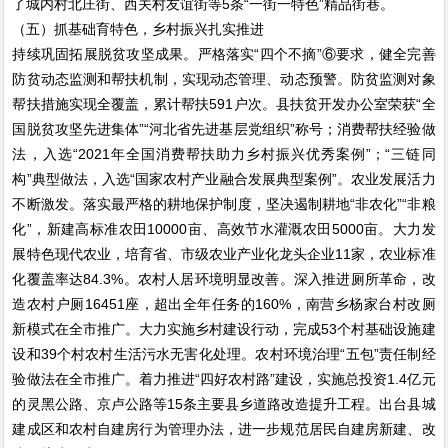
了城内村北庄街、西关村友谊街等5条“一街一特色”精品街巷。
（五）抓基础育特色，乡村振兴扎实推进
持续巩固拓展脱贫攻坚成果。严格落实“四个不摘”⑥要求，健全完善
防贫动态监测和帮扶机制，实现动态管理、动态预警。防贫监测对象
帮扶措施实现全覆盖，累计帮扶591户次。县扶贫开发办公室荣获“全
国脱贫攻坚先进集体”“河北省先进基层党组织”称号；消费帮扶经验做
法，入选“2021年全国消费帮扶助力乡村振兴优秀案例”；“三链同
构”典型做法，入选“国家农村产业融合发展典型案例”。农业发展活力
不断激发。落实最严格的耕地保护制度，坚决遏制耕地“非农化”“非粮
化”，新建高标准农田10000亩、高效节水灌溉农田5000亩。大力发
展特色现代农业，培育省、市级农业产业化龙头企业11家，农业标准
化覆盖率达84.3%。农村人居环境明显改善。深入推进厕所革命，改
造农村户厕16451座，超出全年任务的160%，南营乡杨家台村改厕
新模式在全市推广。大力实施乡村建设行动，完成53个村基础设施建
设和39个村农村生活污水无害化处理。农村环境治理“五包”责任制经
验做法在全市推广。着力推进“四好农村路”建设，实施总投资1.4亿元
的灵黑公路、京卢公路等15条主要县乡道路改造提升工程。出台县城
建成区和农村自建房行为管理办法，进一步规范居民自建房新建、改