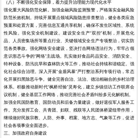
（八）不断强化安全保障，着力提升治理能力现代化水平
强化重大风险防范化解。加强金融风险监测预警，严格落实金融风险
防范长效机制。持续开展重点领域风险隐患排查整治，健全各类应急
预案和处置方案，完善信息互通共享机制，确保不发生区域性、系统
性风险。强化安全机制建设。建设安全生产“双控”机制，开展危化
品、人员密集场所等重点行业、关键领域安全生产专项整治，切实防
范各类事故。强化网络安全建设，坚决打击网络违法行为，牢牢占领
意识形态斗争的“网络”主战场。扎实做好食品药品安全、消防安全、
特种设备、防汛抗旱和森林防火等工作，推动社会持续和谐稳定。强
化社会综合治理。深入开展“金盾风暴”严打整治系列专项行动，常态
化开展扫黑除恶斗争。健全完善自治、法治、德治相融合的乡村治理
体系。积极推动新时代“枫桥经验”灵寿化，建立乡镇信访工作联席会
议机制，健全基层工作网络，推动完善社会矛盾纠纷多元化解机制。
加强全民国防教育、国防动员和后备力量建设，做好退役军人服务工
作。充分发挥工会、共青团、妇联、残联等人民团体桥梁纽带作用，
继续做好民族宗教、人防、外事、档案、地方志、气象等工作，促进
社会各项事业全面进步。
三、加强政府自身建设