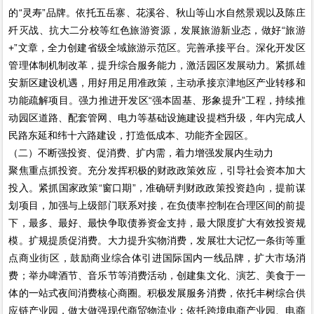
的“灵寿”品牌。依托五岳寨、花溪谷、秋山等山水自然景观以及陈庄
歼灭战、抗大二分校等红色旅游资源，发展旅游新业态，做好“旅游
+”文章，全力创建省级全域旅游示范区。完善承接平台。深化开发区
管理体制机制改革，提升综合服务能力，激活园区发展动力。紧抓雄
安新区建设机遇，用好用足用准政策，主动承接京津地区产业转移和
功能疏解项目。强力推进开发区“强本固基、形象提升”工程，持续推
动园区道路、配套管网、电力等基础设施建设提档升级，年内完成人
民路东延和纬十六路建设，打造低成本、功能齐全园区。
（二）不断强投资、促消费、扩内需，着力增强发展内生动力
聚焦重点抓投资。充分发挥积极的财政政策效应，引导社会资本加大
投入。紧抓国家政策“窗口期”，准确研判财政政策投资趋向，提前谋
划项目，加强与上级部门联系对接，在负债率控制在合理区间的前提
下，最多、最好、最快争取债券资金支持，最大限度扩大有效投资规
模。扩规提质促消费。大力提升实物消费，发展壮大记忆一条街等重
点商业街区，鼓励商业综合体引进国际国内一线品牌，扩大市场消
费；举办啤酒节、音乐节等消费活动，创建集文化、演艺、美食于一
体的一站式夜间消费核心商圈。积极发展服务消费，依托丰树综合供
应链产业园，做大做强现代商贸物流业；依托跨境电商产业园、电商