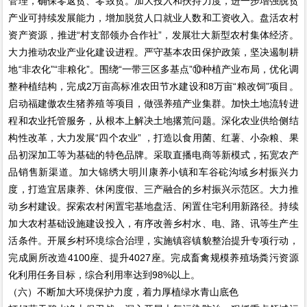
管理，确保零返贫、零致贫。加大投入和扶持力度，进一步增强脱贫
产业可持续发展能力，增加脱贫人口就业人数和工资收入。盘活农村
资产资源，推进“村支部领办合作社”，发展壮大新型农村集体经济。
大力推动农业产业化建设进程。严守基本农田保护政策，坚决遏制耕
地“非农化”“非粮化”。围绕“一带三区多基点”⑩种植产业布局，优化调
整种植结构，完成2万亩高标准农田节水建设和8万亩“粮改饲”项目。
启动福建傲农生猪养殖等项目，做强养殖产业集群。加快土地流转进
程和农业托管服务，从根本上解决土地撂荒问题。深化农业供给侧结
构性改革，大力发展“四个农业” ，打造以食用菌、红薯、小杂粮、果
品初深加工等为基础的特色品牌。采取直播电商等新模式，拓宽农产
品销售新渠道。加大锦绣大明川康养小镇和车谷砣沟域乡村振兴力
度，打造宜居康养、休闲度假、三产融合的乡村振兴示范区。大力推
动乡村建设。探索农村闲置宅基地盘活、闲置住宅利用新路径。持续
加大农村基础设施建设投入，有序改善乡村水、电、路、讯等生产生
活条件。开展乡村环境综合治理，实施镇容镇貌整治提升专项行动，
完成厕所改造4100座、提升4027座。完成畜禽规模养殖场粪污资源
化利用任务目标，综合利用率达到98%以上。
（六）不断加大环境保护力度，着力厚植绿水青山底色