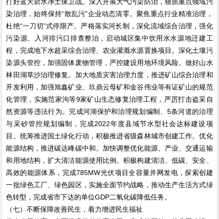
打好蓝天碧水净土保卫战。深入开展大气污染防治，狠抓重点领域污
染治理，始终保持“散乱污”企业动态清零。聚焦重点行业精准治理，
杜绝“一刀切”式停限产。严格落实河长制，深化流域综合治理，强化
污染源、入河排污口排查整治，启动城区集中饮用水水源地迁建工
程，完成地下水超采综合治理、农业灌溉水源置换项目。深化土壤污
染源头管控，加强固体废物管理，严控建设用地环境风险。做好山水
林田湖草沙治理修复。加大地质灾害治理力度，推进矿山综合治理和
开发利用，加强旭鑫矿业、玖鼎云母矿和金谷伟业等有证矿山的规范
化管理，实施范家沟等9家矿山生态修复治理工程，严厉打击盗采自
然资源等违法行为。完成河湖保护和治理规划编制、5条河道的治理
与采砂管控规划编制，完成2022年度县域节水型社会达标建设项
目。统筹推进国土绿化行动，积极推进省级森林城市创建工作。优化
能源结构，推进碳达峰碳中和。加快调整优化能源、产业、交通运输
和用地结构，扩大清洁能源使用比例。积极构建清洁、低碳、安全、
高效的能源体系，完成785MW光伏项目全容量并网发电，探索创建
一批绿色工厂、绿色园区，实施全面节约战略，推动生产生活方式绿
色转型，完成省市下达的单位GDP二氧化碳降低任务。
（七）不断保障改善民生，着力增进民生福祉