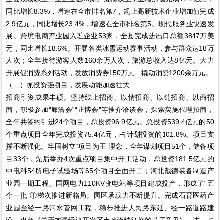
同比增长8.3%，增速在全市排名第7，规上高新技术企业增加值完成
2.9亿元，同比增长23.4%，增速在全市排名第5。现代服务业快速发
展。跨境电商产业园入驻企业53家，全县完成进出口总额3847万美
元，同比增长18.6%。开展各类冰雪运动赛事活动，参与群众达18万
人次；全年接待游客人数160余万人次，旅游总收入达8亿元。大力
开展促消费系列活动，发放消费券150万元，撬动消费1200余万元。
（二）抓投资强项目，发展动能加速壮大
招商引资成果丰硕。坚持线上招商、以情招商、以链招商、以商招
商，积极参加“廊洽会”“正博会”等推介洽谈会，探索实施代理招商，
全年共签约引进24个项目，总投资96.9亿元。总投资539.4亿元的50
个重点项目全年完成投资75.4亿元，占计划投资的101.8%。项目支
撑不断强化。牢固树立“项目为王”理念，全年谋划项目51个，储备项
目33个，先后举办4次重点项目集中开工活动，总投资181.5亿元的
中电科54所电子试验场等65个项目全面开工；河北戴德装备制造产
业园一期工程、国网电力110KV变电站等项目建成投产，形成了“五
个一批”①梯次推进新格局。园区承载力不断提升。完成石育医药产
业园至经一路污水管网工程，稳步推进人民路东延、经一路道路建
设。出台《关于加强经济开发区土地流转征收的若干意见》，进一步