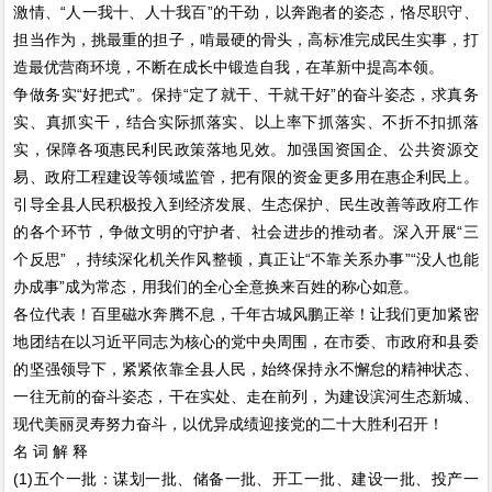
激情、“人一我十、人十我百”的干劲，以奔跑者的姿态，恪尽职守、
担当作为，挑最重的担子，啃最硬的骨头，高标准完成民生实事，打
造最优营商环境，不断在成长中锻造自我，在革新中提高本领。
争做务实“好把式”。保持“定了就干、干就干好”的奋斗姿态，求真务
实、真抓实干，结合实际抓落实、以上率下抓落实、不折不扣抓落
实，保障各项惠民利民政策落地见效。加强国资国企、公共资源交
易、政府工程建设等领域监管，把有限的资金更多用在惠企利民上。
引导全县人民积极投入到经济发展、生态保护、民生改善等政府工作
的各个环节，争做文明的守护者、社会进步的推动者。深入开展“三
个反思” ，持续深化机关作风整顿，真正让“不靠关系办事”“没人也能
办成事”成为常态，用我们的全心全意换来百姓的称心如意。
各位代表！百里磁水奔腾不息，千年古城风鹏正举！让我们更加紧密
地团结在以习近平同志为核心的党中央周围，在市委、市政府和县委
的坚强领导下，紧紧依靠全县人民，始终保持永不懈怠的精神状态、
一往无前的奋斗姿态，干在实处、走在前列，为建设滨河生态新城、
现代美丽灵寿努力奋斗，以优异成绩迎接党的二十大胜利召开！
名 词 解 释
(1)五个一批：谋划一批、储备一批、开工一批、建设一批、投产一