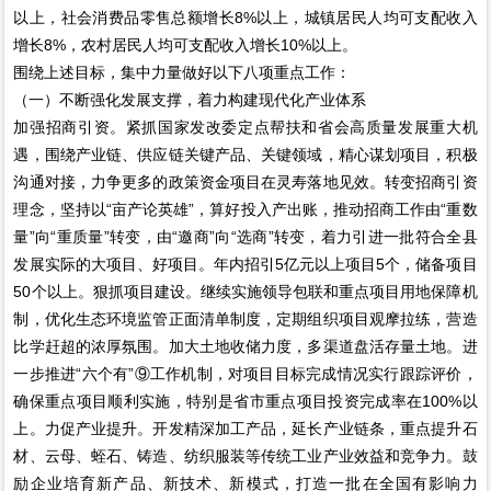
以上，社会消费品零售总额增长8%以上，城镇居民人均可支配收入
增长8%，农村居民人均可支配收入增长10%以上。
围绕上述目标，集中力量做好以下八项重点工作：
（一）不断强化发展支撑，着力构建现代化产业体系
加强招商引资。紧抓国家发改委定点帮扶和省会高质量发展重大机
遇，围绕产业链、供应链关键产品、关键领域，精心谋划项目，积极
沟通对接，力争更多的政策资金项目在灵寿落地见效。转变招商引资
理念，坚持以“亩产论英雄”，算好投入产出账，推动招商工作由“重数
量”向“重质量”转变，由“邀商”向“选商”转变，着力引进一批符合全县
发展实际的大项目、好项目。年内招引5亿元以上项目5个，储备项目
50个以上。狠抓项目建设。继续实施领导包联和重点项目用地保障机
制，优化生态环境监管正面清单制度，定期组织项目观摩拉练，营造
比学赶超的浓厚氛围。加大土地收储力度，多渠道盘活存量土地。进
一步推进“六个有”⑨工作机制，对项目目标完成情况实行跟踪评价，
确保重点项目顺利实施，特别是省市重点项目投资完成率在100%以
上。力促产业提升。开发精深加工产品，延长产业链条，重点提升石
材、云母、蛭石、铸造、纺织服装等传统工业产业效益和竞争力。鼓
励企业培育新产品、新技术、新模式，打造一批在全国有影响力