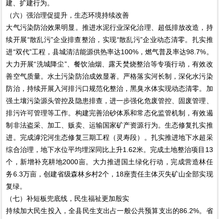
建、扩建行为。
（六）强治理促提升，生态环境持续改善
大气污染防治效果明显。推进水泥行业深化治理、超低排放改造，持
续开展“散乱污”企业排查整治，实现“散乱污”企业动态清零。扎实推
进“双代”工程，县城清洁能源供热率达100%，燃气普及率达98.7%。
大力开展“洗城降尘”、餐饮油烟、露天焚烧整治等专项行动，有效改
善空气质量。水土污染防治成效显著。严格落实河长制，深化水污染
防治，持续开展入河排污口规范化整治，黑臭水体实现动态清零。加
强土壤污染源头管控及隐患排查，进一步强化危废管控、固废管理、
排污许可管理等工作。构建完善治砂体系和常态化监管机制，有效遏
制非法盗采、加工、贩卖、运输国家矿产资源行为。生态修复扎实推
进。完成滹沱河生态修复三期工程（灵寿段）。扎实推进地下水超采
综合治理，地下水位平均埋深同比上升1.62米。完成土地整治项目13
个，新增补充耕地2000亩。大力推进国土绿化行动，完成营造林任
务6.3万亩，创建省级森林乡村2个，18座责任主体灭失矿山全部实现
复绿。
（七）补短板兜底线，民生福祉更加殷实
持续加大民生投入，全县民生支出占一般公共预算支出的86.2%。省