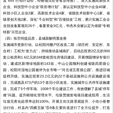
县“655”行动计划④，经验做法在全省宣传推广。深入实施高新技术
企业、科技型中小企业“双倍增计划”，新认定科技型中小企业40家、
科技小巨人企业2家、高新技术企业4家、省级技术创新中心1家、省
级星创天地2家。深化“千企转型”和“百项技改”工程，累计实施工业企
业技改备案项目26个，备案资金3亿元，华杰木业被认定为省级“专精
特新”示范企业。
（四）拓空间提品质，县城面貌明显改善
实施城市更新行动。以松阳河棚户区改造二期（胡庄村、安定村、东
合村）工程为“发力点”，持续推动县城南扩。启动总投资2亿元的900
套公租房和1.6亿元的348套租赁住房项目建设。开展增园增绿专项行
动，建成区新增绿地面积143亩，中山公园顺利创建省级四星级公
园，松阳河湿地公园被评为全市唯一“河北省五星级公园”。推进旧城
提档升级。实施总投资23.2亿元的22个基础设施和公共设施建设项
目，完成惠及473户的13个老旧小区改造。实施城市公共停车设施建
设，完成了5个停车场、1008个车位建设工作，有效缓解了县城“停车
难”问题。提升精细化管理水平。垃圾焚烧发电项目建成投用，生活
垃圾无害化处理率达到100%。开展主街主路景观提升、小街小巷整
治行动，对县内“四横五纵”⑤9条主要街道进行了全方位提升，打造