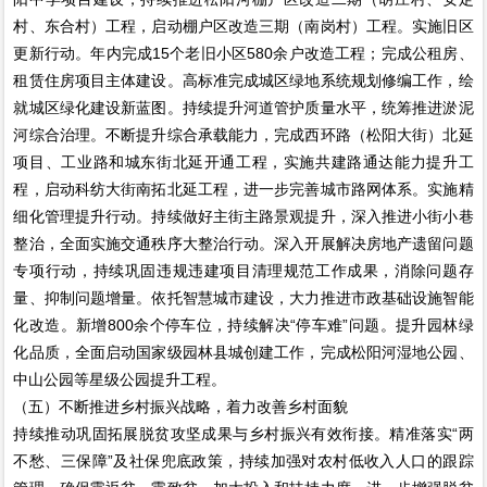
村、东合村）工程，启动棚户区改造三期（南岗村）工程。实施旧区
更新行动。年内完成15个老旧小区580余户改造工程；完成公租房、
租赁住房项目主体建设。高标准完成城区绿地系统规划修编工作，绘
就城区绿化建设新蓝图。持续提升河道管护质量水平，统筹推进淤泥
河综合治理。不断提升综合承载能力，完成西环路（松阳大街）北延
项目、工业路和城东街北延开通工程，实施共建路通达能力提升工
程，启动科纺大街南拓北延工程，进一步完善城市路网体系。实施精
细化管理提升行动。持续做好主街主路景观提升，深入推进小街小巷
整治，全面实施交通秩序大整治行动。深入开展解决房地产遗留问题
专项行动，持续巩固违规违建项目清理规范工作成果，消除问题存
量、抑制问题增量。依托智慧城市建设，大力推进市政基础设施智能
化改造。新增800余个停车位，持续解决“停车难”问题。提升园林绿
化品质，全面启动国家级园林县城创建工作，完成松阳河湿地公园、
中山公园等星级公园提升工程。
（五）不断推进乡村振兴战略，着力改善乡村面貌
持续推动巩固拓展脱贫攻坚成果与乡村振兴有效衔接。精准落实“两
不愁、三保障”及社保兜底政策，持续加强对农村低收入人口的跟踪