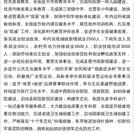
优先发展教育。全面提升学前教育水平，完成松阳第一幼儿园建设。
优质均衡发展义务教育，完成第三初级中学、北贾良小学建设。加快
推进普通高中“双新”改革，加强中职学校标准化建设，年内达到省级
验收标准。全面提升校内课后服务水平，规范校外培训机构，扎实推
动“双减” 工作。深化新时代教育评价改革，促进学生全面健康发展。
落实就业创业政策。年内实现城镇新增就业2500人，下岗失业人员
再就业300人，农村劳动力转移就业3500人；职业技能培训3000
人；鼓励劳动者自主创业，加强创业担保贷款和创业孵化政策支持，
进一步优化创业环境。繁荣文体事业。完成县图书馆新馆建设，进一
步提升公共文化服务水平；组织开展“全民阅读”“戏曲进乡村”等文化
活动。积极推广冰雪运动，高标准举办第四届冰雪运动会等赛事活
动；提升“体育+旅游”品牌赛事联动作用，举办五岳寨越野挑战赛。
持续提升医疗卫生水平。完成中西医结合医院、优抚医院、妇幼保健
院建设，启动县医院新院区建设；构建常态化、制度化多学科诊疗、
一站式服务等服务模式，大力建设临床重点专科群，全面提升疑难危
重症救治能力。完成省级卫生城创建工作，启动国家级卫生城创建工
作。严格落实“十个常态化”30项措施，有序推进加强针接种，织密织
牢基层防控网络，慎终如始抓好疫情常态化防控工作。