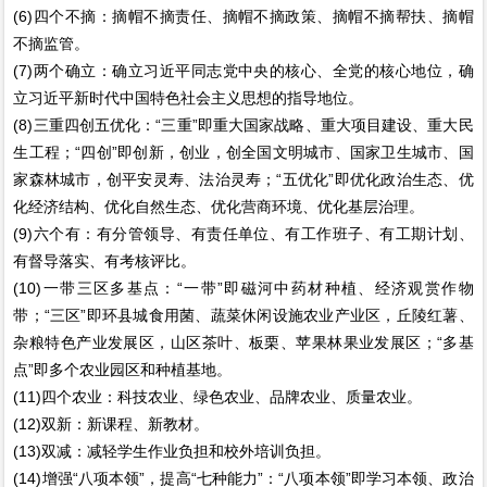
(6)四个不摘：摘帽不摘责任、摘帽不摘政策、摘帽不摘帮扶、摘帽
不摘监管。
(7)两个确立：确立习近平同志党中央的核心、全党的核心地位，确
立习近平新时代中国特色社会主义思想的指导地位。
(8)三重四创五优化：“三重”即重大国家战略、重大项目建设、重大民
生工程；“四创”即创新，创业，创全国文明城市、国家卫生城市、国
家森林城市，创平安灵寿、法治灵寿；“五优化”即优化政治生态、优
化经济结构、优化自然生态、优化营商环境、优化基层治理。
(9)六个有：有分管领导、有责任单位、有工作班子、有工期计划、
有督导落实、有考核评比。
(10)一带三区多基点：“一带”即磁河中药材种植、经济观赏作物
带；“三区”即环县城食用菌、蔬菜休闲设施农业产业区，丘陵红薯、
杂粮特色产业发展区，山区茶叶、板栗、苹果林果业发展区；“多基
点”即多个农业园区和种植基地。
(11)四个农业：科技农业、绿色农业、品牌农业、质量农业。
(12)双新：新课程、新教材。
(13)双减：减轻学生作业负担和校外培训负担。
(14)增强“八项本领”，提高“七种能力”：“八项本领”即学习本领、政治