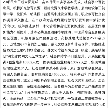
20项民生工程全面完成，县15件民生实事基本完成。社会事业蓬勃
发展。积极扩充教育资源，新建北贾良小学教学楼，启动建设第三初
级中学、松阳第一幼儿园；普通高中建设全面加强，职业教育校企合
作项目深入推进。在市政府对县政府履行教育职责评价中荣获“优
秀”等次。统筹推进乡村一体化管理和县域医联体建设，基层医疗服
务能力不断提升，基本公共卫生项目持续推动，中医药综合服务区实
现全覆盖。积极开展全民健身运动。高标准建成总投资2500余万
元、占地面积82亩的烈士陵园。强化文物保护和非遗保护，积极推进
晋察冀边区银行博物馆建设。县文化馆被评为全国一级馆，慈峪镇荣
获“河北省民间文化艺术之乡”。社会保障水平日益提升。开展技能培
训+创业培训10382人次，提供创业就业服务10072人次，实现城镇
新增就业3134人。社会救助体系不断完善，累计发放城乡低保金、
特困人员供养金、临时救助资金4605万元。福利事业和养老体系全
面健康发展，城区日间照料点实现全覆盖。社会大局和谐稳定。全县
未发生区域性、系统性金融风险。我县被评为全省信访工作先进集体
和全市“六无”千分考核先进县。退役军人服务、消防救援、森林防
火、食品药品、安全生产等工作扎实推进，平安建设工作成效显著；
扫黑除恶常态化机制进一步完善，社会治理体系和治理能力现代化水