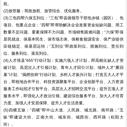
批。
(2)放管服：简政放权、放管结合、优化服务。
(3)三包四帮六保五到位：“三包”即县级领导干部包乡镇（园区）、包
项目、包重点企业；“四帮”即帮助解决企业发展资金短缺问题、用工
数量不足问题、要素保障不力问题、市场销售困难问题；“六保”即保
居民就业、保基本民生、保市场主体、保粮食能源安全、保产业链供
应链稳定、保基层运转；“五到位”即政策到位、措施到位、责任到
位、服务到位、落实到位。
(4)人才强县“655”行动计划：实施六项人才计划，即高精尖缺人才突
破计划、高层次人才引领计划、青年人才回引计划、域外人才“雁回
巢”计划、“揭榜挂帅”行动计划、乡村人才振兴计划；打造五大人才平
台，即校地合作平台、科技资源聚集平台、企业创新平台、人力资源
服务工作站招才引智平台、高层次人才招聘交流平台；提升五项人才
服务水平，即强化人才政治引领、建设综合服务平台、加大人才培育
力度、加强人才安居保障、提升人才生活质量。
(5)四横五纵：“四横”即中山大道、人民路、城北路、南环路；“五
纵”即建设大街、正南大街、城东街、城西街、西环路（松阳大
街）。