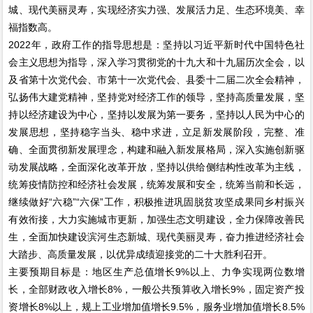
城、现代美丽灵寿，实现经济实力强、发展活力足、生态环境美、幸
福指数高。
2022年，政府工作的指导思想是：坚持以习近平新时代中国特色社
会主义思想为指导，深入学习贯彻党的十九大和十九届历次全会，以
及省第十次党代会、市第十一次党代会、县委十二届二次全会精神，
弘扬伟大建党精神，坚持党对经济工作的领导，坚持高质量发展，坚
持以经济建设为中心，坚持以发展为第一要务，坚持以人民为中心的
发展思想，坚持稳字当头、稳中求进，立足新发展阶段，完整、准
确、全面贯彻新发展理念，构建和融入新发展格局，深入实施创新驱
动发展战略，全面深化改革开放，坚持以供给侧结构性改革为主线，
统筹疫情防控和经济社会发展，统筹发展和安全，统筹当前和长远，
继续做好“六稳”“六保”工作，积极推进巩固脱贫攻坚成果同乡村振兴
有效衔接，大力实施城市更新，加强生态文明建设，全力保障改善民
生，全面加快建设滨河生态新城、现代美丽灵寿，奋力推进经济社会
大踏步、高质量发展，以优异成绩迎接党的二十大胜利召开。
主要预期目标是：地区生产总值增长9%以上、力争实现两位数增
长，全部财政收入增长8%，一般公共预算收入增长9%，固定资产投
资增长8%以上，规上工业增加值增长9.5%，服务业增加值增长8.5%