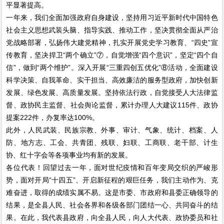
平显著提高。
一年来，我们全面加强政府自身建设，坚持用习近平新时代中国特色
社会主义思想武装头脑、指导实践、推动工作，坚决贯彻全面从严治
党战略部署，弘扬伟大建党精神，扎实开展党史学习教育、“四史”宣
传教育，坚决捍卫“两个确立”⑦，自觉增强“四个意识”，坚定“四个自
信”，做到“两个维护”。深入开展“三重四创五优化”⑧活动，全面建设
科学决策、自我革命、实干担当、高效廉洁的服务型政府，加快创新
发展、绿色发展、高质量发展。坚持依法行政，自觉接受人大法律监
督、政协民主监督、社会舆论监督，累计办理人大建议115件、政协
提案222件，办复率达100%。
此外，人民武装、民族宗教、外事、审计、气象、统计、档案、人
防、地方志、工会、共青团、残联、妇联、工商联、老干部、计生
协、红十字会等各项事业均有新的发展。
各位代表！回望过去一年，面对世纪疫情和百年变局交织的严峻形
势，面对开局“十四五”、开启新征程的艰巨任务，我们主动作为、克
难奋进，取得的成绩实属不易。这是市委、市政府和县委正确领导的
结果，是全县人民、社会各界和各级各部门团结一心、共同奋斗的结
果。在此，我代表县政府，向全县人民，向人大代表、政协委员和社