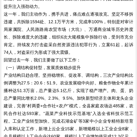
提升注入强劲动力。
这一年，我们主动作为，携手共进，痛点难点逐项攻克。坚定不移拆
违建，共拆除1594处、12.1万平方米，完成率100%，特别是对审计
局家属院、人民路路南农贸市场（大坑）、万通商业城等历史跨度
长、拆除难度大的违建，组织6次大规模集中拆除行动，受到市充分
肯定。持续发力打击盗采自然资源违法犯罪行为，立案61起，起诉
74人，对盗采行为形成了强大震慑。
回望过去一年，我们主要做了以下工作：
（一）调结构促转型，发展质效稳步提升
产业结构日趋合理。坚持稳增长、促改革、调结构，三次产业结构比
例调整为27.5：20.6：51.9。农业发展稳中向好。粮食作物全年累计
播种达51.3万亩，总产量达5.1亿斤，实现了稳产增产。肉、蛋、奶
总产量同比增长2.0%、2.3%、9.5%。加快新型经济主体和龙头企业
建设，完善“村两委+合作社+农户”模式，全县家庭农场达485家，农
民合作社达593家。“蔬菜产业科技示范基地”入选全省科技示范工
程。工业产业转型加快。完成石湖金矿等3家中小企业专精特新培育
入库和认定工作，新增上云企业15家，新增规模以上工业企业8家，
全县规模以上工业企业达60家。规模以上工业增加值完成12.2亿元，