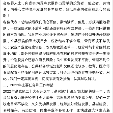
会各界人士，向所有为灵寿发展作出贡献的投资者、创业者、劳动
者，向关心支持灵寿发展的各界朋友，致以崇高的敬意和衷心的感
谢！
各位代表！总结成绩我们信心百倍、豪情满怀。但是，必须清醒地看
到，一些深层次的矛盾和问题还没有得到有效解决，一些新的问题和
困难不断涌现。我县产业结构还不够合理，传统产业转型升级步伐较
慢，立县强县的重大项目少，税收结构不够合理，营商环境不够优
化；农业产业化程度较低，农民增收渠道单一，脱贫村与非贫困村发
展不均衡，部分村特别是乡镇驻地所在村的村容村貌有待于进一步提
升，个别脱贫户还存在返贫风险；民生事业发展不平衡、管理不到位
的问题仍然存在，公共服务领域短板和欠账还比较多，教育、医疗等
资源配置不均衡的问题还比较突出，社会治理仍然存在薄弱环节。对
此，我们一定高度重视，切实采取有效措施，认真加以解决。
二、2022年主要任务和工作举措
2022年是党的二十大召开之年，是实施“十四五”规划的关键一年，也
是我县奋力推进经济社会大踏步、高质量发展的支撑之年。我们一定
咬定目标不放松、久久为功谋发展，统筹抓好经济发展、县城建设、
乡村振兴、污染防治、民生事业等各项工作，加快建设滨河生态新