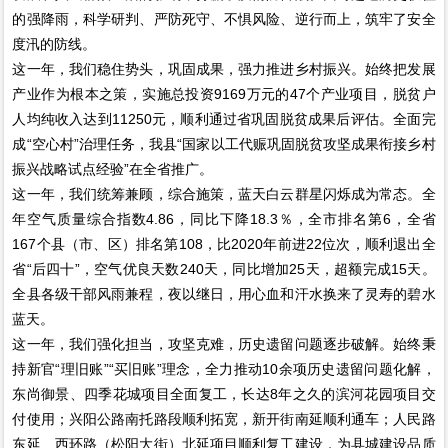
的强降雨，科学研判、严防死守、不惧风险、逆行而上，筑牢了安全
度汛的防线。
这一年，我们稳住势头，巩固成果，强力推进乡村振兴。始终把发展
产业作为根本之策，实施总投资9169万元的47个产业项目，脱贫户
人均纯收入达到11250元，顺利通过省巩固脱贫成果后评估。全面完
成“空心村”治理任务，我县“国家以工代赈巩固脱贫攻坚成果衔接乡村
振兴战略试点经验”在全省推广。
这一年，我们统筹兼顾，综合施策，蓝天白云群星闪烁成为常态。全
年空气质量综合指数4.86，同比下降18.3％，全市排名第6，全省
167个县（市、区）排名第108，比2020年前进22位次，顺利退出全
省“后四十”，空气优良天数240天，同比增加25天，超额完成15天。
全县各级干部风雨兼程，夜以继日，用心血和汗水换来了灵寿的碧水
蓝天。
这一年，我们强化担当，攻坚克难，历史遗留问题逐步破解。始终秉
持新官“理旧账”“买旧账”理念，全力推动10余项历史遗留问题化解，
东尚御景、四季花城项目全面复工，长达8年之久的滨河花园项目交
付使用；兴阳公路南托路段顺利拓宽，新开街南延顺利通车；人民路
东延、西环路（松阳大街）北延项目顺利复工建设，为县城建设品质