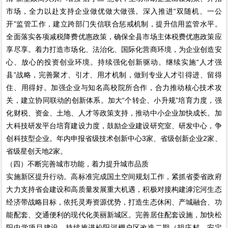
市场，全力以赴支持企业做优做大做强。深入推进“双随机、一公
开”监管工作，建立跨部门失信联合惩戒机制，提升信用监管水平。
全面落实各项减税降费优惠政策，确保全县市场主体税费优惠政策应
享尽享。着力打造市场化、法治化、国际化营商环境，为企业创造安
心、放心的投资创业环境。持续强化创新驱动。继续实施“人才强
县”战略，完善聚才、引才、用才机制，做到专业人才引得进、留得
住、用得好。加强企业与知名高校院所合作，合力推动核心技术攻
关，建立协同联动的创新体系。加大“个转企、小升规”培育力度，强
化财税、资金、土地、人才等政策支持，推动中小企业加快成长。加
大科技研发平台培育建设力度，鼓励企业建设研究室、研发中心，争
创科技型企业。年内申报省级技术创新中心3家、省级创新企业2家、
省级星创天地2家。
（四）不断完善城市功能，着力提升城市品质
实施新区提升行动。高标准完成国土空间规划工作，紧抓省委省政府
大力支持省会建设和高质量发展重大机遇，积极对接构建滹沱河生态
经济带战略目标，依托灵寿资源优势，打造生态休闲、产城融合、功
能配套、交通便利的现代化美丽新城区。完善居住配套设施，加快松
阳中学项目建设，持续推进松阳河棚户区改造二期（胡庄村、安定