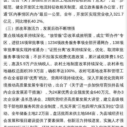
规范、健全开发区土地流转征收相关制度。成立政务服务办公室，打
通“区内事情区内办”最后一公里。全年，开发区实现营业收入321.7
亿元，同比增长40.2%。
（三）抓改革激活力，发展后劲不断增强
重点领域改革持续深化。“放管服”②改革成效明显，成立“即办件”专
区，进驻16项审批事项；1234项政务服务事项全部开通网办，138项
审批事项实现跨省通办；“证照分离”改革持续深化，优化、取消审批
服务事项92项；不折不扣落实税费优惠政策，累计减税降费1.9亿
元，惠及5.9万户次纳税人。农村土地制度改革持续深化，农村承包
地确权总面积39.9万亩，确权率达100%。农村宅基地改革和管理工
作在全省获得“优秀”档次。营商环境持续优化。深入开展优化营商环
境推动高质量发展专项行动，出台了《关于进一步加快培育扶持县域
内企业发展若干措施》，为24家优秀企业颁发奖金640万元。举办3
次企业家·县长恳谈会、2期民营经济高质量发展大讲堂，建立县级领
导干部包联服务民营企业制度，扎实开展“三包四帮六保五到位”③活
动。全年储备土地2.2万亩，盘活批而未供土地584亩，为县域经济社
会发展和项目建设提供了要素保障。创新活力持续迸发。实施人才强