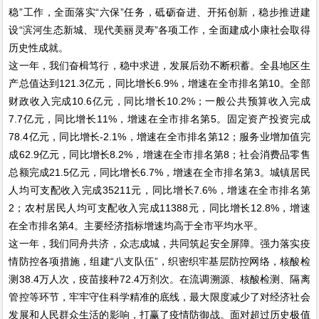
稳”工作，全面落实“六保”任务，砥砺奋进、开拓创新，稳步推进建
设“滨河生态新城、现代美丽灵寿”各项工作，全面建成小康社会取得
历史性成就。
这一年，我们奋楫笃行，稳中求进，发展后劲不断积蓄。全县地区生
产总值达到121.3亿元，同比增长6.9%，增速在全市排名第10。全部
财政收入完成10.6亿元，同比增长10.2%；一般公共预算收入完成
7.7亿元，同比增长11%，增速在全市排名第5。固定资产投资完成
78.4亿元，同比增长-2.1%，增速在全市排名第12；服务业增加值完
成62.9亿元，同比增长8.2%，增速在全市排名第8；社会消费品零售
总额完成21.5亿元，同比增长6.7%，增速在全市排名第3。城镇居民
人均可支配收入完成35211元，同比增长7.6%，增速在全市排名第
2；农村居民人均可支配收入完成11388元，同比增长12.8%，增速
在全市排名第4。主要经济指标增速均高于全市平均水平。
这一年，我们同舟共济，众志成城，共同筑起安全屏障。强力落实疫
情防控各项措施，组建“八支队伍”，织密织牢基层防控网络，核酸检
测38.4万人次，疫苗接种72.4万剂次。在流调溯源、核酸检测、隔离
管控等环节，牢牢守住科学精准的底线，最大限度减少了对经济社会
发展和人民群众生活的影响，打赢了疫情防御战。面对超过历史极值