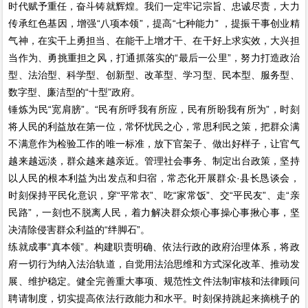
时代赋予重任，奋斗铸就辉煌。我们一定牢记宗旨、忠诚尽责，大力
传承红色基因，增强“八项本领”，提高“七种能力” ，提振干事创业精
气神，在实干上勇担当、在能干上增才干、在干好上求实效，大兴担
当作为、勇挑重担之风，打通抓落实的“最后一公里”，努力打造政治
型、法治型、科学型、创新型、改革型、学习型、民本型、服务型、
数字型、廉洁型的“十型”政府。
锤炼为民“宽肩膀”。“民有所呼我有所应，民有所盼我有所为”，时刻
将人民的利益放在第一位，常怀忧民之心，常思利民之策，把群众满
不满意作为检验工作的唯一标准，放下官架子、做出好样子，让官气
越来越远淡，群众越来越亲近。管理社会事务、制定出台政策，坚持
以人民的根本利益为出发点和归宿，常态化开展群众·县长恳谈会，
时刻保持平民化意识，穿“平常衣”、吃“家常饭”、交“平民友”、走“亲
民路”，一刻也不脱离人民，着力解决群众烦心事操心事揪心事，坚
决清除侵害群众利益的“绊脚石”。
练就成事“真本领”。构建职责明确、依法行政的政府治理体系，将政
府一切行为纳入法治轨道，自觉用法治思维和方式深化改革、推动发
展、维护稳定。健全完善重大事项、规范性文件法制审核和法律顾问
聘请制度，切实提高依法行政能力和水平。时刻保持跳起来摘桃子的