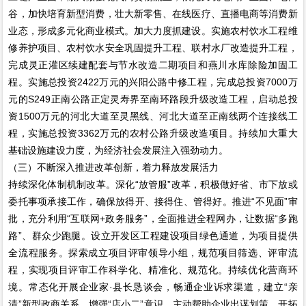
谷，加快培育新型消费，壮大新零售、在线医疗、直播电商等消费新
业态，形成多元化商业模式。加大力度抓建设。实施农村饮水工程维
修养护项目、农村饮水安全巩固提升工程、联村水厂改造提升工程，
完成灵正灌区续建配套与节水改造二期项目和燕川水库除险加固工
程。实施总投资2422万元的兴阳公路中修工程，完成总投资7000万
元的S249正南公路正定灵寿界至南环路段升级改造工程，启动总投
资1500万元的河北大道至灵黑线、河北大道至正南线两个连接线工
程，实施总投资3362万元的农村公路升级改造项目。持续加大重大
基础设施建设力度，为经济社会发展注入强劲动力。
（三）不断深入推进改革创新，着力释放发展活力
持续深化体制机制改革。深化“放管服”改革，积极做好省、市下放或
委托事项承接工作，确保放得开、接得住、管得好。推进“不见面”审
批，充分利用“互联网+政务服务”，全面推进全程网办，让数据“多跑
路”、群众少跑腿。设立开发区工程建设项目绿色通道，为项目提供
全流程服务。探索成立项目评审领导小组，规范项目筛选、评审流
程，实现项目评审工作科学化、精准化、规范化。持续优化营商环
境。常态化开展企业家·县长恳谈会，畅通企业诉求渠道，建立“亲
清”新型政商关系。增强“店小二”意识，主动帮助企业出谋划策、开拓