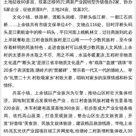
土地征收60多亩、坟墓迁移95穴;两新产业园转型升级领办2家、协办
5家企业，征收房屋8户、土地24亩、坟墓3穴。
文化小镇。铁路桥、渡船头岗楼、浮桥头临江桥、一都江石拱
桥……上余镇共有市级文保单位4个、文物点116处。旧时浮桥头码
头是江衢航途中的唯一码头，平日河面上桅帆林立，过往商旅到此必
上岸就餐歇息;江村畲族民族村是江山唯一一个少数民族村，至今保
存着鲜明的民族特色，走进畲族村可以感受少数民族人文风情;上余
村的太婆井井水取之不尽、用之不竭，水温冬暖夏凉;五程村非物质
文化遗产“断头龙”是浙江省非物质文化遗产，有“戏珠”“盘腰”“跳珠”等
20多个表演套路;塘岭片的“禁赌碑”，警示着一代又一代的塘岭人。举
办“礼赞二十大 村歌颂家乡”村歌大赛，唱响对家乡的深厚情感和朴实
情怀。
共富小镇。上余镇以产业振兴为引擎，推动山区村壮大集体经
济。因地制宜重点发展特色产业，在江村畲族民族村建有生姜基地
220余亩、木车村建有蔬菜基地360余亩，初步形成大产业全链条格
局。依托高山蔬菜，打造景观旅游，整合山区生态文旅资源，开
发“好畲味”美食游、民族文娱体验游，建设精品旅游线路。华电上余
65兆瓦光伏产业园项目竣工并网发电,给塘岭二村新增村集体收入30