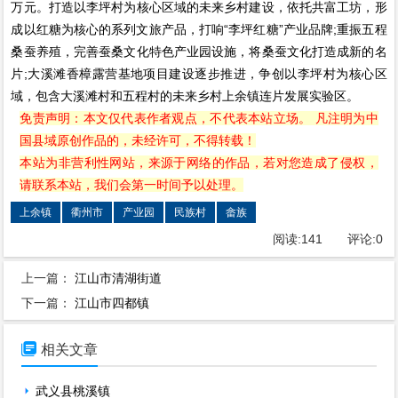
万元。打造以李坪村为核心区域的未来乡村建设，依托共富工坊，形
成以红糖为核心的系列文旅产品，打响“李坪红糖”产业品牌;重振五程
桑蚕养殖，完善蚕桑文化特色产业园设施，将桑蚕文化打造成新的名
片;大溪滩香樟露营基地项目建设逐步推进，争创以李坪村为核心区
域，包含大溪滩村和五程村的未来乡村上余镇连片发展实验区。
免责声明：本文仅代表作者观点，不代表本站立场。 凡注明为中
国县域原创作品的，未经许可，不得转载！
本站为非营利性网站，来源于网络的作品，若对您造成了侵权，
请联系本站，我们会第一时间予以处理。
上余镇
衢州市
产业园
民族村
畲族
阅读:
141
评论:
0
上一篇：
江山市清湖街道
下一篇：
江山市四都镇

相关文章
武义县桃溪镇