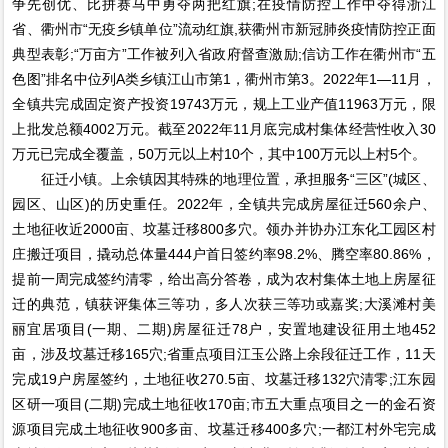
争先创优、比拼赛马中勇夺两把红旗;在疫情防控工作中夺得浙江
省、衢州市“无疫乡镇单位”流动红旗,获衢州市新冠肺炎疫情防控正面
典型表彰;“万亩方”工作被列入省政府督查激励;信访工作在衢州市“五
色图”排名中位列A类乡镇江山市第1，衢州市第3。2022年1—11月，
全镇共完成固定资产投资19743万元，规上工业产值11963万元，限
上批发总额4002万元。截至2022年11月底完成村集体经营性收入30
万元已完成全覆盖，50万元以上村10个，其中100万元以上村5个。
征迁小镇。上余镇因其特殊的地理位置，承担服务“三区”(城区、
园区、山区)的历史重任。2022年，全镇共完成房屋征迁560余户、
土地征收近2000亩、坟墓迁移800多穴。领办并协办江东化工园区村
庄搬迁项目，撬动总体量444户首日签约率98.2%、腾空率80.86%，
提前一周完成签约清零，给出高分答卷，成为农村集体土地上房屋征
迁的典范，镇获评集体三等功，多人次获三等功或嘉奖;大溪滩村美
丽宜居项目(一期、二期)房屋征迁78户，安置地建设征用土地452
亩，涉及坟墓迁移165穴;省重点项目江玉公路上余段征迁工作，11天
完成19户房屋签约，土地征收270.5亩、坟墓迁移132穴清零;江东园
区研一项目(二期)完成土地征收170亩;市五大重点项目之一的金石资
源项目完成土地征收900多亩、坟墓迁移400多穴;一都江村外宅完成