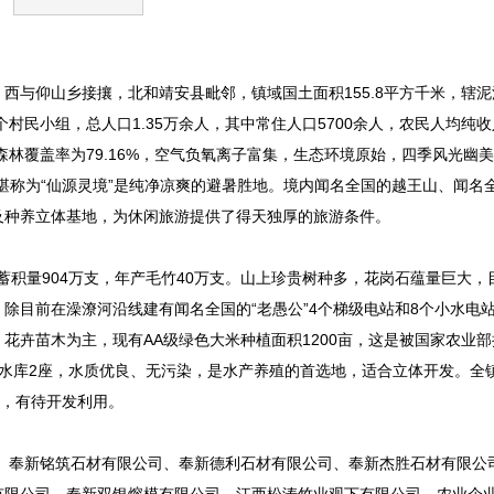
与仰山乡接攘，北和靖安县毗邻，镇域国土面积155.8平方千米，辖泥
村民小组，总人口1.35万余人，其中常住人口5700余人，农民人均纯收入
亩，森林覆盖率为79.16%，空气负氧离子富集，生态环境原始，四季风光幽
堪称为“仙源灵境”是纯净凉爽的避暑胜地。境内闻名全国的越王山、闻名
及种养立体基地，为休闲旅游提供了得天独厚的旅游条件。
竹蓄积量904万支，年产毛竹40万支。山上珍贵树种多，花岗石蕴量巨大，
除目前在澡潦河沿线建有闻名全国的“老愚公”4个梯级电站和8个小水电
花卉苗木为主，现有AA级绿色大米种植面积1200亩，这是被国家农业
以上水库2座，水质优良、无污染，是水产养殖的首选地，适合立体开发。全
源，有待开发利用。
、奉新铭筑石材有限公司、奉新德利石材有限公司、奉新杰胜石材有限公