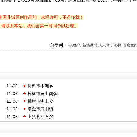
地面积17025亩,水面面积405亩。总人口274户842人，其中共有7个
中国县域原创作品的，未经许可，不得转载！
，请联系本站，我们会第一时间予以处理。
分享到：
QQ空间
新浪微博
人人网
开心网
百度空
11-06
樟树市中洲乡
11-06
樟树市黄土岗镇
11-06
樟树市洲上乡
11-06
瑞金市武阳镇
11-05
上犹县油石乡