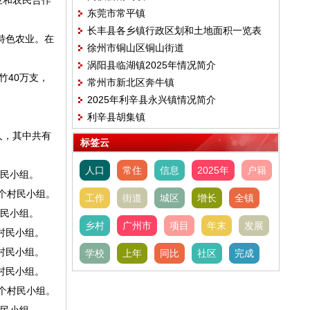
业和农民合作
东莞市常平镇
长丰县各乡镇行政区划和土地面积一览表
特色农业。在
徐州市铜山区铜山街道
(2024版）
涡阳县临湖镇2025年情况简介
竹40万支，
常州市新北区奔牛镇
2025年利辛县永兴镇情况简介
利辛县胡集镇
人，其中共有
标签云
人口
常住
信息
2025年
户籍
村民小组。
5个村民小组。
工作
街道
城区
增长
全镇
村民小组。
乡村
广州市
项目
年末
发展
个村民小组。
个村民小组。
学校
上年
同比
社区
完成
个村民小组。
8个村民小组。