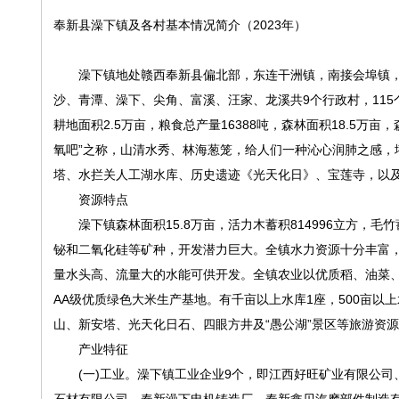
奉新县澡下镇及各村基本情况简介（2023年）
澡下镇地处赣西奉新县偏北部，东连干洲镇，南接会埠镇，西
沙、青潭、澡下、尖角、富溪、汪家、龙溪共9个行政村，115个
耕地面积2.5万亩，粮食总产量16388吨，森林面积18.5万
氧吧”之称，山清水秀、林海葱笼，给人们一种沁心润肺之感，
塔、水拦关人工湖水库、历史遗迹《光天化日》、宝莲寺，以
资源特点
澡下镇森林面积15.8万亩，活力木蓄积814996立方，毛
铋和二氧化硅等矿种，开发潜力巨大。全镇水力资源十分丰富，
量水头高、流量大的水能可供开发。全镇农业以优质稻、油菜、
AA级优质绿色大米生产基地。有千亩以上水库1座，500亩
山、新安塔、光天化日石、四眼方井及“愚公湖”景区等旅游资
产业特征
(一)工业。澡下镇工业企业9个，即江西好旺矿业有限公司