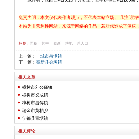
泥洋村：辖区面积13.29平方公里，其中耕地面积1283亩，山
免责声明：本文仅代表作者观点，不代表本站立场。 凡注明为
本站为非营利性网站，来源于网络的作品，若对您造成了侵权
标签：
面积
其中
奉新
耕地
总人口
上一篇：
丰城市泉港镇
下一篇：
奉新县会埠镇
相关文章
樟树市刘公庙镇
樟树市义成镇
樟树市昌傅镇
瑞金市黄柏乡
宁都县青塘镇
相关评论