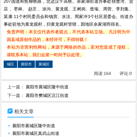
207国道和焦柳铁路，北达汉十高铁。余家湖街道办事处辖曹湾、贺
店 、枣林、 赵庄 、涂沟、黄龙观、王树岗、曾垴、周营、李刘集、
莫康 11个村民委员会和钱营、水洼、周家冲3个社区居委会。街道办
事处驻地为黄龙观村，归黄龙观村管辖，因地区余家湖而得名。
免责声明：本文仅代表作者观点，不代表本站立场。 凡注明为中
国县域原创作品的，未经许可，不得转载！
本站为非营利性网站，来源于网络的作品，若对您造成了侵权，
请联系本站，我们会第一时间予以处理。
城区
襄阳市
襄城区
阅读:
164
评论:
0
上一篇：
襄阳市襄城区隆中街道
下一篇：
襄阳市樊城区汉江街道

相关文章
襄阳市襄城区隆中街道
襄阳市襄城区真武山街道