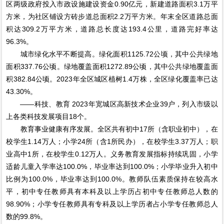
区两级政府投入市政设施建设资金0.90亿元，新建道路面积3.1万平
方米，为社区铺设方砖步道总面积2.2万平方米。年末全区道路总面
积达309.2万平方米，道路总长度达193.4公里，道路完好率达
96.3%。
城市绿化水平不断提高。绿化面积1125.72公顷，其中公共绿地
面积337.76公顷。绿地覆盖面积1272.89公顷，其中公共绿地覆盖面
积382.84公顷。2023年全区城区植树1.4万株，全区绿化覆盖率已达
43.30%。
——科技、教育 2023年宽城区高新技术企业39户，列入市级以
上各类科技发展项目18个。
教育事业健康有序发展。全区共有初中17所（含职业初中），在
校学生1.14万人；小学24所（含1所民办），在校学生3.37万人；职
业高中1所，在校学生0.12万人。义务教育发展指标持续巩固，小学
适龄儿童入学率达100.0%，毕业率达到100.0%；小学毕业升入初中
比例为100.0%，毕业率达到100.0%。教师队伍素质保持在较高水
平，初中专任教师具有本科及以上学历占初中专任教师总人数的
98.90%；小学专任教师具有专科及以上学历者占小学专任教师总人
数的99.8%。