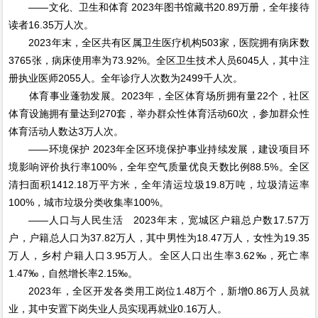
——文化、卫生和体育 2023年图书馆藏书20.89万册，全年接待
读者16.35万人次。
2023年末，全区共有区属卫生医疗机构503家，医院拥有病床数
3765张，病床使用率为73.92%。全区卫生技术人员6045人，其中注
册执业医师2055人。全年诊疗人次数为2499千人次。
体育事业蓬勃发展。2023年，全区体育场所拥有量22个，社区
体育设施拥有量达到270套，举办群众性体育活动60次，参加群众性
体育活动人数达3万人次。
——环境保护 2023年全区环境保护事业持续发展，建设项目环
境影响评价执行率100%，全年空气质量优良天数比例88.5%。全区
清扫面积1412.18万平方米，全年清运垃圾19.8万吨，垃圾清运率
100%，城市垃圾分类收集率100%。
——人口与人民生活 2023年末，宽城区户籍总户数17.57万
户，户籍总人口为37.82万人，其中男性为18.47万人，女性为19.35
万人，乡村户籍人口3.95万人。全区人口出生率3.62‰，死亡率
1.47‰，自然增长率2.15‰。
2023年，全区开发各类用工岗位1.48万个，新增0.86万人员就
业，其中安置下岗失业人员实现再就业0.16万人。