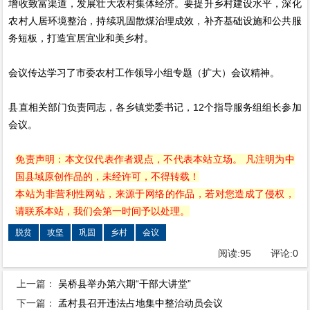
增收致富渠道，发展壮大农村集体经济。要提升乡村建设水平，深化
农村人居环境整治，持续巩固散煤治理成效，补齐基础设施和公共服
务短板，打造宜居宜业和美乡村。
会议传达学习了市委农村工作领导小组专题（扩大）会议精神。
县直相关部门负责同志，各乡镇党委书记，12个指导服务组组长参加
会议。
免责声明：本文仅代表作者观点，不代表本站立场。 凡注明为中
国县域原创作品的，未经许可，不得转载！
本站为非营利性网站，来源于网络的作品，若对您造成了侵权，
请联系本站，我们会第一时间予以处理。
脱贫
攻坚
巩固
乡村
会议
阅读:
95
评论:
0
上一篇：
吴桥县举办第六期“干部大讲堂”
下一篇：
孟村县召开违法占地集中整治动员会议