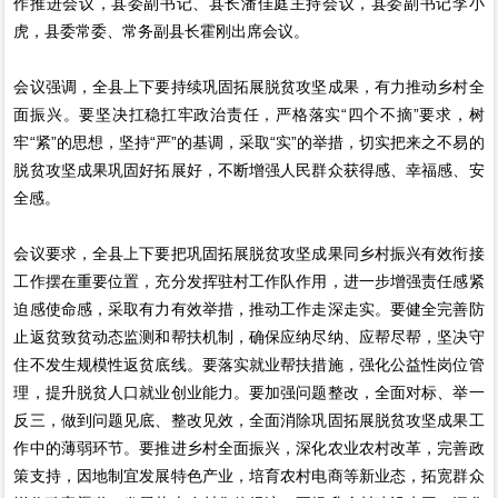
作推进会议，县委副书记、县长潘佳庭主持会议，县委副书记李小
虎，县委常委、常务副县长霍刚出席会议。
会议强调，全县上下要持续巩固拓展脱贫攻坚成果，有力推动乡村全
面振兴。要坚决扛稳扛牢政治责任，严格落实“四个不摘”要求，树
牢“紧”的思想，坚持“严”的基调，采取“实”的举措，切实把来之不易的
脱贫攻坚成果巩固好拓展好，不断增强人民群众获得感、幸福感、安
全感。
会议要求，全县上下要把巩固拓展脱贫攻坚成果同乡村振兴有效衔接
工作摆在重要位置，充分发挥驻村工作队作用，进一步增强责任感紧
迫感使命感，采取有力有效举措，推动工作走深走实。要健全完善防
止返贫致贫动态监测和帮扶机制，确保应纳尽纳、应帮尽帮，坚决守
住不发生规模性返贫底线。要落实就业帮扶措施，强化公益性岗位管
理，提升脱贫人口就业创业能力。要加强问题整改，全面对标、举一
反三，做到问题见底、整改见效，全面消除巩固拓展脱贫攻坚成果工
作中的薄弱环节。要推进乡村全面振兴，深化农业农村改革，完善政
策支持，因地制宜发展特色产业，培育农村电商等新业态，拓宽群众