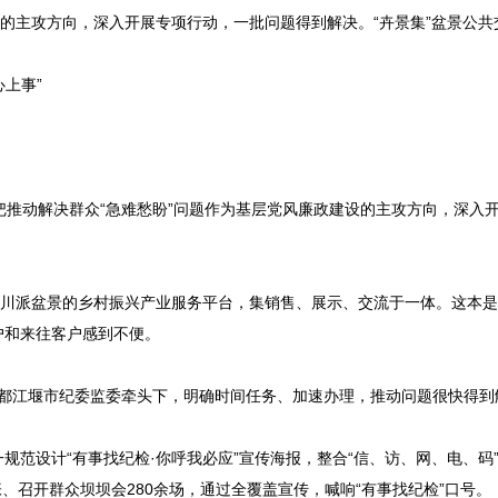
设的主攻方向，深入开展专项行动，一批问题得到解决。“卉景集”盆景公共
心上事”
委把推动解决群众“急难愁盼”问题作为基层党风廉政建设的主攻方向，深入
焦川派盆景的乡村振兴产业服务平台，集销售、展示、交流于一体。这本
户和来往客户感到不便。
，在都江堰市纪委监委牵头下，明确时间任务、加速办理，推动问题很快得到
范设计“有事找纪检·你呼我必应”宣传海报，整合“信、访、网、电、码
张、召开群众坝坝会280余场，通过全覆盖宣传，喊响“有事找纪检”口号。