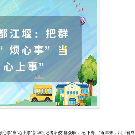
烦心事”当“心上事”新华社记者谢佼“群众盼，‘纪’下办！”近年来，四川省