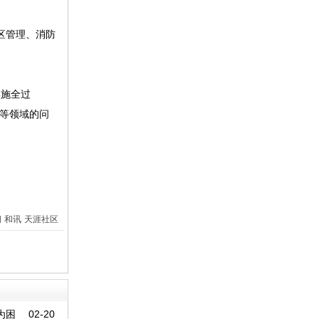
区管理、消防
实施全过
程等领域的问
间
和讯
天涯社区
为困
02-20