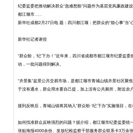
纪委监委把推动解决群众“急难愁盼”问题作为基层党风廉政建
都江堰市......
新华社成都2月27日电 题：四川都江堰：把群众的“烦心事”当“
新华社记者谢佼
“群众盼，‘纪’下办！”近年来，四川省成都市都江堰市纪委监
动，一批问题得到解决。
“卉景集”盆景公共交易市场，是都江堰市青城山镇卉景社区聚
于没有通水，群众用水要自己提，加上没有公共厕所，附近农
接到反映后，青城山镇将其纳入“群众盼·‘纪’下办”实施项目
如何找准群众反映强烈的问题？据介绍，都江堰市纪委监委统一规
张贴海报4000余份、发放纪检监察干部服务群众联系卡3万余