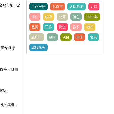
交易市场，是
工作报告
北京市
人民政府
人口
常住
政府
公开
信息
2025年
数据
工作
街道
县长
增长
重庆市
乡村
项目
年末
发展
城镇化率
开展专项行
是好事，但由
解决。
”反映渠道，