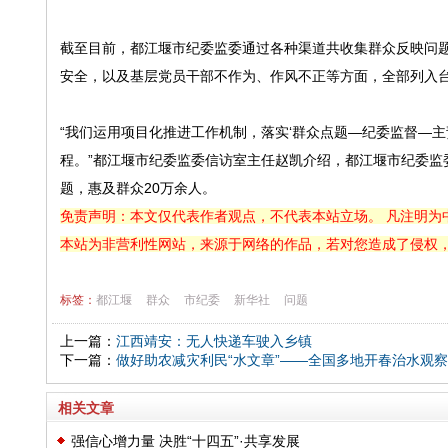
截至目前，都江堰市纪委监委通过各种渠道共收集群众反映问题
安全，以及基层党员干部不作为、作风不正等方面，全部列入
“我们运用项目化推进工作机制，落实‘群众点题—纪委监督—
程。”都江堰市纪委监委信访室主任赵凯介绍，都江堰市纪委监
题，惠及群众20万余人。
免责声明：本文仅代表作者观点，不代表本站立场。 凡注明为
本站为非营利性网站，来源于网络的作品，若对您造成了侵权
标签：
都江堰
群众
市纪委
新华社
问题
上一篇：
江西靖安：无人快递车驶入乡镇
下一篇：
做好助农减灾利民“水文章”——全国多地开春治水观察
相关文章
强信心增力量 决胜“十四五”·共享发展