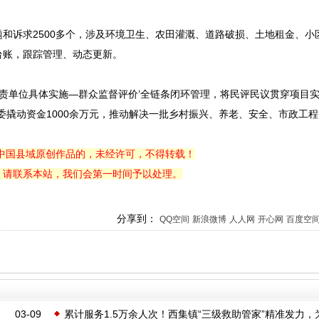
和诉求2500多个，涉及环境卫生、农田灌溉、道路破损、土地租金、小
台账，跟踪管理、动态更新。
主责单位具体实施—群众监督评价’全链条闭环管理，将民评民议贯穿项目
委撬动资金1000余万元，推动解决一批乡村振兴、养老、安全、市政工
中国县域原创作品的，未经许可，不得转载！
，请联系本站，我们会第一时间予以处理。
分享到：
QQ空间
新浪微博
人人网
开心网
百度空
03-09
累计服务1.5万余人次！西集镇“三级救助管家”精准发力，