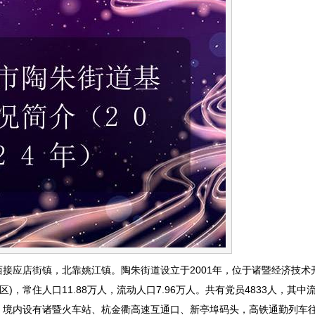
应店街镇，北靠姚江镇。陶朱街道设立于2001年，位于诸暨经济技术
)，常住人口11.88万人，流动人口7.96万人。共有党员4833人，其中流
，境内设有诸暨火车站、杭金衢高速互通口、新亭埠码头，高铁通勤列车