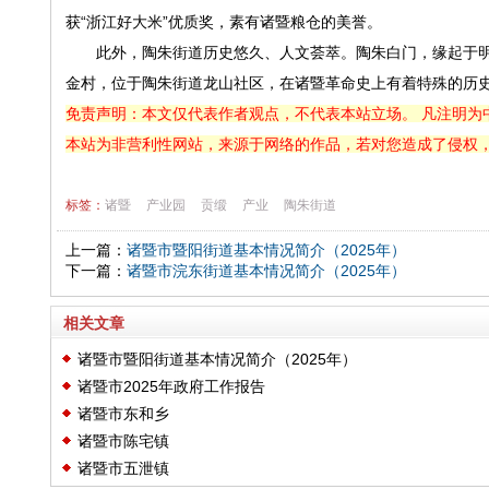
获“浙江好大米”优质奖，素有诸暨粮仓的美誉。
此外，陶朱街道历史悠久、人文荟萃。陶朱白门，缘起于明朝
金村，位于陶朱街道龙山社区，在诸暨革命史上有着特殊的历史
免责声明：本文仅代表作者观点，不代表本站立场。 凡注明为
本站为非营利性网站，来源于网络的作品，若对您造成了侵权
标签：
诸暨
产业园
贡缎
产业
陶朱街道
上一篇：
诸暨市暨阳街道基本情况简介（2025年）
下一篇：
诸暨市浣东街道基本情况简介（2025年）
相关文章
诸暨市暨阳街道基本情况简介（2025年）
诸暨市2025年政府工作报告
诸暨市东和乡
诸暨市陈宅镇
诸暨市五泄镇