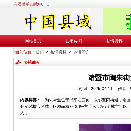
会员菜单加载中......
网站首页
县市要闻
县情资料
当前位置：
首页
>
县情资料
>
乡镇简介
乡镇简介
诸暨市陶朱街
时间：2025-04-11 
内容摘要：
陶朱街道位于浦阳江西侧，东邻暨阳街道，南连大
开发区核心区域，区域面积94.98平方千米，辖7个城市社区、21
人，......