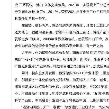
成“三环两纵一港口”立体交通格局。2021年，实现规上工业总产值
分别同比增长19.7%、20.1%，荣获2021年度全市工作目标
标责任制考核一等奖。
在诸暨，提起陶朱，就会想到陶朱的贡缎，形成于上世纪八
道为核心，辐射周边乡镇，贡缎年产值高达上百亿，贡缎产品98
贡缎之乡”的美誉。2008年世界金融危机，使贡缎出口下滑
企业为代表的纺织企业依然在全国乃至全世界占有一席之地。
近年来，作为诸暨的融杭桥头堡，陶朱街道坚持“新空间·新陶
围绕“4+2+1”(“4”就是节能环保、智能制造、新汽车、生命科
产性服务业)的产业体系，根据项目引进“负面清单”，加大招
同时，切实服务开发区，做深做实“4+2+1”产业体系”，重
住、创新服务一体化的综合交通枢纽，为高端人才汇集、创业、
省道东复线区块打造创新走廊，加快科技城建设，至2021年底
业，形成高新企业集聚，初步建成科技城核心区块。“五园”是
科学产业园、军民融合产业园等五个特色园中园，以期承接市
“诸暨湖田熟，天下一餐粥”，除发达的工业经济外，陶朱街