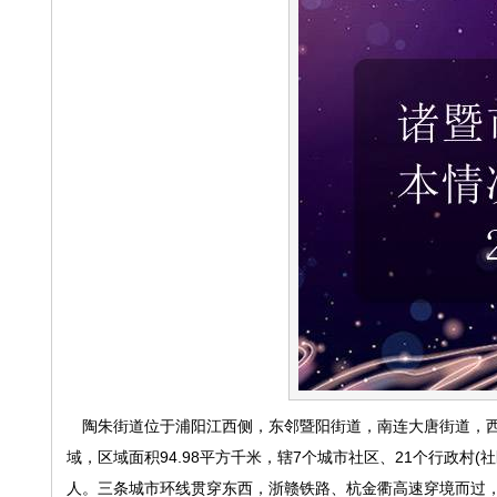
陶朱街道位于浦阳江西侧，东邻暨阳街道，南连大唐街道，西接
域，区域面积94.98平方千米，辖7个城市社区、21个行政村(社区
人。三条城市环线贯穿东西，浙赣铁路、杭金衢高速穿境而过