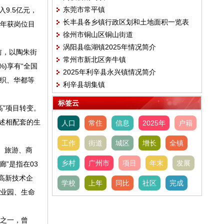
东莞市常平镇
入9.5亿元，
长丰县各乡镇行政区划和土地面积一览表
8年获岗位目
徐州市铜山区铜山街道
(2024版）
涡阳县临湖镇2025年情况简介
前，以陶朱街
常州市新北区奔牛镇
)享有“全国
2025年利辛县永兴镇情况简介
纺织、华都等
利辛县胡集镇
标签云
”项目转变。
上述相配套的生
人口
常住
信息
2025年
户籍
。
工作
街道
城区
增长
全镇
、旅游、商
乡村
广州市
项目
年末
发展
”是指在03
家高新技术企
学校
上年
同比
社区
完成
产业园、生命
之一，曾