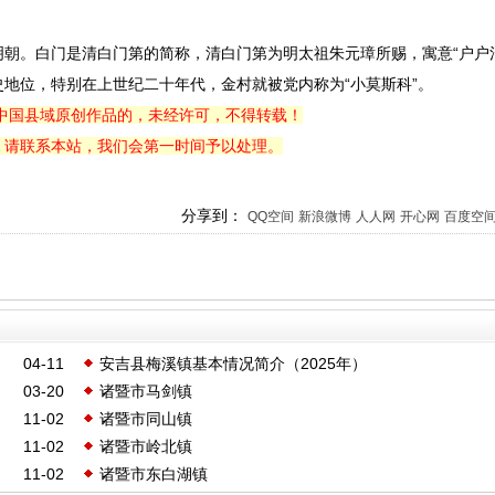
。白门是清白门第的简称，清白门第为明太祖朱元璋所赐，寓意“户户清
地位，特别在上世纪二十年代，金村就被党内称为“小莫斯科”。
中国县域原创作品的，未经许可，不得转载！
，请联系本站，我们会第一时间予以处理。
分享到：
QQ空间
新浪微博
人人网
开心网
百度空
04-11
安吉县梅溪镇基本情况简介（2025年）
03-20
诸暨市马剑镇
11-02
诸暨市同山镇
11-02
诸暨市岭北镇
11-02
诸暨市东白湖镇