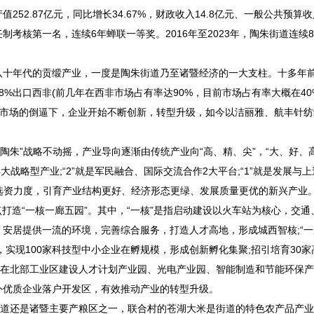
252.87亿元，同比增长34.67%，财政收入14.8亿元、一般公共预算收
责任制考核第一名，连续6年蝉联一等奖。2016年至2023年，陶朱街道连续
十年代的贡缎产业，一度是陶朱街道乃至诸暨经济的一大支柱。十多年
%出口西非(前几年在西非市场占有率达90%，目前市场占有率大概在40%
。在市场的倒逼下，企业开始不断创新，转型升级，如今以洁丽雅、航丰针
朱”战略不动摇，产业导向逐渐由传统产业向“高、精、尖”，“大、好、高
学4大战略型产业;“2”就是军民融合、国际交流合作2大平台;“1”就是发展与
商选资力度，引育产业结构更好、经济形态更绿、发展质量更优的新兴产业
点打造“一核一廊五园”。其中，“一核”是指启动建设以火车站为核心，交通
安居提供一流的环境，完善综合服务，打造人才高地，形成城西智核;“一廊
，实现100家科技型中小企业在孵规模，形成创新孵化集聚;招引培育30
指在北部工业区建设人才计划产业园、光电产业园、智能制造和节能环保
外优质企业落户开发区，有效推动产业的转型升级。
道还是诸暨主要产粮区之一，联合村的苍湖大米是街道的特色农产品产业