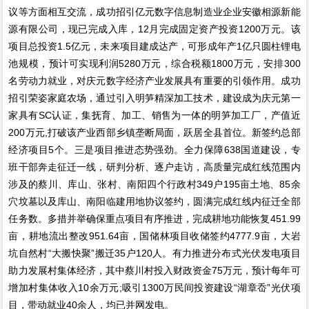
议等方面相互交流，成功招引亿元数字信息制造业企业安徽相源新能
源有限公司，现已完成入库，12月完成固定资产投资1200万元。该
项目总投资1.5亿元，未来项目建成达产，可形成年产1亿只圆柱锂电
池规模，预计可实现利润5280万元，综合税额1800万元，安排300
名劳动力就业，对庆元数字经济产业发展具有重要的引领作用。成功
招引荣姿家庭农场，通过引入明笋精深加工技术，建设成为庆元第一
家具有SC认证，集抚育、加工、销售为一体的明笋加工厂，产值近
200万元,打破该产业西部乡镇垄断局面，跃居全县首位。新签约总部
经济项目5个。三是项目推进态势强劲。全力保障638国道建设，专
班干部奔走征迁一线，研判分析、逐户走访，高质量完成红线范围内
涉及的蔡川、库山、张村、南阳四个行政村349户195亩土地、85余
穴坟墓以及库山、南阳临建用地协议签约，圆满完成红线内征迁全部
任务数。多措并举确保重点项目有序推进，完成耕地功能恢复451.99
亩，耕地流出整改951.64亩，国储林项目收储签约4777.9亩，大岩
坑自然村“大搬快聚”搬迁35户120人。有力推进分布式光伏发电项目
助力发展村集体经济，其中蔡川村投入财政资金75万元，预计每年可
增加村集体收入10余万元;吸引1300万民间投资建设“湖章岙”光伏项
目，带动就业40余人，均已并网发电。