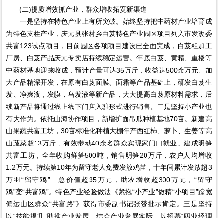
(二)提质增效抓产业，群众增收拓宽新渠道
一是坚持在特色产业上有所突破。始终坚持把中药材产业培育成
为特色支柱产业，庆元县张村乡白芨特色产业园区项目列入市发改委
共富123试点项目，目前园区各项项目建设已全面完成，白芨粗加工
厂房、白芨产品庆元专卖店持续稳定运营。年底白芨、黄精、重楼等
中药材基地迎来收成，预计产量可达35万斤，收益达500余万元。加
大产品精深开发，在原有白芨面膜、面霜等产品基础上，研发白芨生
发、净爽液，发膜，乌发液等新产品，大大提高白芨原材料需求，后
续新产品将通过线上线下门店入驻形式进行销售。二是坚持小产业也
有大作为。依托山海协作项目，新增扩面吊瓜种植基地70亩。新建高
山果蔬共富工坊，30亩标准化种植大棚年产西红柿、萝卜、生姜等高
山蔬菜超13万斤，有效带动40余名群众实现家门口就业。建成明笋
共富工坊，全年收购鲜笋500吨，销售明笋20万斤，农户人均增收
1.2万元。持续第10年为留守老人免费发放鸡苗，十年间累计发放超3
万羽“留守鸡”，总价值超35万元，助农增收超300万元，“留守
鸡”变“共富鸡”。特色产业经验做法《紧抱“小产业”做精“小项目”蹚宽
偏远山区群众“共富路”》获得市委副书记张赟批示肯定。三是坚持
以“技能提升”助推产业发展。结合产业发展实际，以招募“职业经理