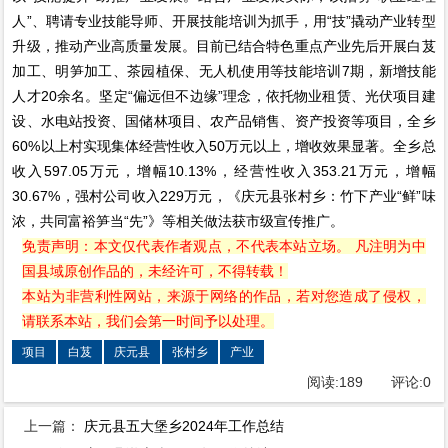
人”、聘请专业技能导师、开展技能培训为抓手，用“技”撬动产业转型
升级，推动产业高质量发展。目前已结合特色重点产业先后开展白芨
加工、明笋加工、茶园植保、无人机使用等技能培训7期，新增技能
人才20余名。坚定“偏远但不边缘”理念，依托物业租赁、光伏项目建
设、水电站投资、国储林项目、农产品销售、资产投资等项目，全乡
60%以上村实现集体经营性收入50万元以上，增收效果显著。全乡总
收入597.05万元，增幅10.13%，经营性收入353.21万元，增幅
30.67%，强村公司收入229万元，《庆元县张村乡：竹下产业“鲜”味
浓，共同富裕笋当“先”》等相关做法获市级宣传推广。
免责声明：本文仅代表作者观点，不代表本站立场。 凡注明为中
国县域原创作品的，未经许可，不得转载！
本站为非营利性网站，来源于网络的作品，若对您造成了侵权，
请联系本站，我们会第一时间予以处理。
项目
白芨
庆元县
张村乡
产业
阅读:
189
评论:
0
上一篇：
庆元县五大堡乡2024年工作总结