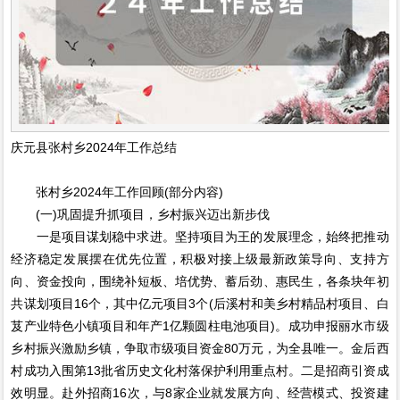
庆元县张村乡2024年工作总结
张村乡2024年工作回顾(部分内容)
(一)巩固提升抓项目，乡村振兴迈出新步伐
一是项目谋划稳中求进。坚持项目为王的发展理念，始终把推动
经济稳定发展摆在优先位置，积极对接上级最新政策导向、支持方
向、资金投向，围绕补短板、培优势、蓄后劲、惠民生，各条块年初
共谋划项目16个，其中亿元项目3个(后溪村和美乡村精品村项目、白
芨产业特色小镇项目和年产1亿颗圆柱电池项目)。成功申报丽水市级
乡村振兴激励乡镇，争取市级项目资金80万元，为全县唯一。金后西
村成功入围第13批省历史文化村落保护利用重点村。二是招商引资成
效明显。赴外招商16次，与8家企业就发展方向、经营模式、投资建