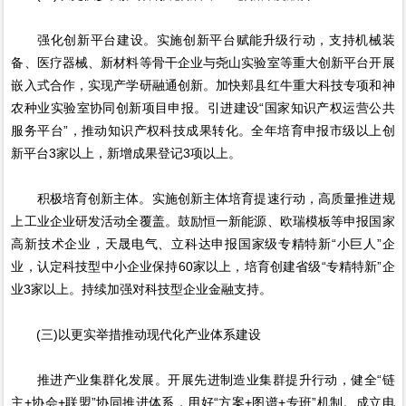
强化创新平台建设。实施创新平台赋能升级行动，支持机械装
备、医疗器械、新材料等骨干企业与尧山实验室等重大创新平台开展
嵌入式合作，实现产学研融通创新。加快郏县红牛重大科技专项和神
农种业实验室协同创新项目申报。引进建设“国家知识产权运营公共
服务平台”，推动知识产权科技成果转化。全年培育申报市级以上创
新平台3家以上，新增成果登记3项以上。
积极培育创新主体。实施创新主体培育提速行动，高质量推进规
上工业企业研发活动全覆盖。鼓励恒一新能源、欧瑞模板等申报国家
高新技术企业，天晟电气、立科达申报国家级专精特新“小巨人”企
业，认定科技型中小企业保持60家以上，培育创建省级“专精特新”企
业3家以上。持续加强对科技型企业金融支持。
(三)以更实举措推动现代化产业体系建设
推进产业集群化发展。开展先进制造业集群提升行动，健全“链
主+协会+联盟”协同推进体系，用好“方案+图谱+专班”机制。成立电