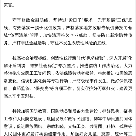
灾害。
守牢财政金融防线。坚持过“紧日子”要求，兜牢基层“三保”底
线。有效落实一揽子化债政策，严格落实地方政府专项债券投向领
域“负面清单”管理，加快清理拖欠企业账款，坚决防止新增隐性债
务。严打非法金融活动，守住不发生系统性风险的底线。
拉高社会治理标线。创造性践行新时代“枫桥经验”，深入开展“化
解矛盾纠纷、维护社会稳定”专项整治，推进信访工作法治化。大力
整治拖欠农民工工资问题，依法保障劳动者权益。持续推进扫黑除恶
常态化、信访积案化解等专项行动，严防极端事件发生。做好保供稳
价、食药监管、“保交房”等各项工作，切实守护好万家灯火，建设更
高水平平安郏县。
持续加强国防教育、国防动员和后备力量建设，抓好民兵、征兵
工作和人民防空建设，巩固发展军政军民团结。铸牢中华民族共同体
意识，促进民族团结、宗教和睦。支持工会、共青团、科协、残联等
人民团体更好发挥桥梁纽带作用。加强妇女儿童、慈善、统计等工