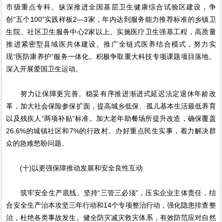
市级重点专科。纵深推进全国基层卫生健康综合试验区建设，争
创“五个100”实践样板2—3家，年内达到服务能力推荐标准的乡镇卫
生院、社区卫生服务中心2家以上。实施医疗卫生强基工程，高质量
推进紧密型县域医共体建设。推广全链式医养结合模式，努力实
现“医防康养护”服务一体化。积极争取重大科技专项课题项目落地。
深入开展爱国卫生运动。
努力让保障更完善。稳妥有序推进渐进式延迟法定退休年龄改
革，加大社会保险参保扩面，提高城乡低保、孤儿基本生活最低养育
以及残疾人“两项补贴”标准。加大老年助餐场所提升改造，确保覆盖
26.6%的城镇社区和7%的行政村。办好重点民生实事，着力解决群
众的急难愁盼问题。
(十)以更强保障推动发展和安全良性互动
筑牢安全生产底线。坚持“三管三必须”，压实企业主体责任，结
合安全生产治本攻坚三年行动和14个专项整治行动，强化隐患排查整
治，杜绝各类事故发生。健全防灾减灾救灾体系，有效防范应对自然