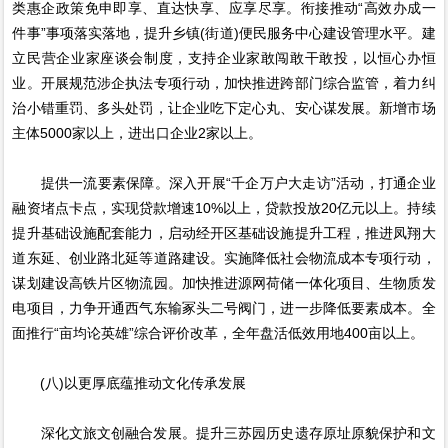
类惠企政策免申即享、直达快享、应享尽享。衔接推动“高效办成一
件事”事项落实落地，提升乡镇(街道)便民服务中心建设管理水平。建
立民营企业家座谈会制度，支持企业家敢闯敢干敢投，以恒心办恒
业。开展规范涉企执法专项行动，加快推进跨部门综合监管，着力纠
治小错重罚、多头处罚，让企业吃下定心丸、安心谋发展。新增市场
主体5000家以上，进出口企业2家以上。
提供一流要素保障。深入开展“千企万户大走访”活动，打通企业
融资堵点卡点，实现贷款增速10%以上，贷款投放20亿元以上。持续
提升基础设施配套能力，启动经开区基础设施提升工程，推进凤翔大
道东延、创业路北延等道路建设。实施降低社会物流成本专项行动，
谋划建设高铁片区物流园。加快推进源网荷储一体化项目、生物质发
电项目，力争开通西气东输冢头二号阀门，进一步降低要素成本。全
面推行“亩均论英雄”综合评价改革，全年盘活低效用地400亩以上。
(八)以更厚底蕴推动文化传承发展
深化文旅文创融合发展。提升三苏园历史遗存原址原貌保护和文