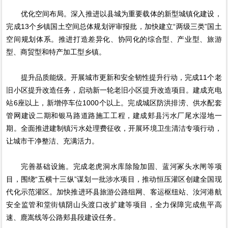
优化空间布局。深入推进以县城为重要载体的新型城镇化建设，
完成13个乡镇国土空间总体规划评审报批，加快建立“两级三类”国土
空间规划体系。推进打造差异化、协同化的综合型、产业型、旅游
型、商贸型和特产加工型乡镇。
提升品质能级。开展城市更新和安全韧性提升行动，完成11个老
旧小区提升改造任务，启动新一轮老旧小区提升改造项目。建成充电
站6座以上，新增停车位1000个以上。完成城区防洪排涝、供水配套
管网建设二期和银马路道路施工工程，建成郏县污水厂尾水湿地一
期。全面推进建制镇污水处理费征收，开展环境卫生清洁专项行动，
让城市干净整洁、充满活力。
完善基础设施。完成老虎洞水库除险加固、蓝河冢头水闸等项
目，围绕“五横十三纵”谋划一批涉水项目，推动恒压灌区创建全国现
代化示范灌区。加快推进环县旅游公路组网、客运枢纽站、汝河港航
安全监管和堂街镇阴山头渡口改扩建等项目，全力保障完成焦平高
速、鹿嵩线等公路郏县段建设任务。