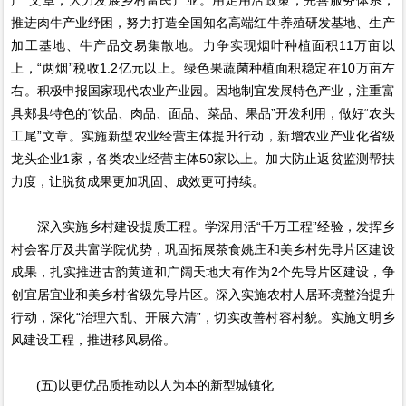
推进肉牛产业纾困，努力打造全国知名高端红牛养殖研发基地、生产
加工基地、牛产品交易集散地。力争实现烟叶种植面积11万亩以
上，“两烟”税收1.2亿元以上。绿色果蔬菌种植面积稳定在10万亩左
右。积极申报国家现代农业产业园。因地制宜发展特色产业，注重富
具郏县特色的“饮品、肉品、面品、菜品、果品”开发利用，做好“农头
工尾”文章。实施新型农业经营主体提升行动，新增农业产业化省级
龙头企业1家，各类农业经营主体50家以上。加大防止返贫监测帮扶
力度，让脱贫成果更加巩固、成效更可持续。
深入实施乡村建设提质工程。学深用活“千万工程”经验，发挥乡
村会客厅及共富学院优势，巩固拓展茶食姚庄和美乡村先导片区建设
成果，扎实推进古韵黄道和广阔天地大有作为2个先导片区建设，争
创宜居宜业和美乡村省级先导片区。深入实施农村人居环境整治提升
行动，深化“治理六乱、开展六清”，切实改善村容村貌。实施文明乡
风建设工程，推进移风易俗。
(五)以更优品质推动以人为本的新型城镇化