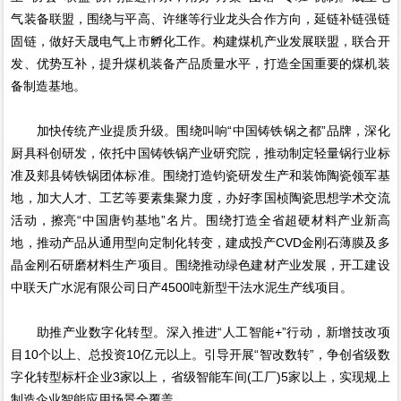
气装备联盟，围绕与平高、许继等行业龙头合作方向，延链补链强链
固链，做好天晟电气上市孵化工作。构建煤机产业发展联盟，联合开
发、优势互补，提升煤机装备产品质量水平，打造全国重要的煤机装
备制造基地。
加快传统产业提质升级。围绕叫响“中国铸铁锅之都”品牌，深化
厨具科创研发，依托中国铸铁锅产业研究院，推动制定轻量锅行业标
准及郏县铸铁锅团体标准。围绕打造钧瓷研发生产和装饰陶瓷领军基
地，加大人才、工艺等要素集聚力度，办好李国桢陶瓷思想学术交流
活动，擦亮“中国唐钧基地”名片。围绕打造全省超硬材料产业新高
地，推动产品从通用型向定制化转变，建成投产CVD金刚石薄膜及多
晶金刚石研磨材料生产项目。围绕推动绿色建材产业发展，开工建设
中联天广水泥有限公司日产4500吨新型干法水泥生产线项目。
助推产业数字化转型。深入推进“人工智能+”行动，新增技改项
目10个以上、总投资10亿元以上。引导开展“智改数转”，争创省级数
字化转型标杆企业3家以上，省级智能车间(工厂)5家以上，实现规上
制造企业智能应用场景全覆盖。