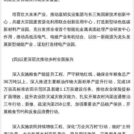
培育壮大未来产业。推动嘉韬实业集团与长三角国家技术创新中
心，共建大宗固废资源化利用联合创新应用中心，打造新型绿色低碳
新材料产业园。充分发挥全省首个智能化金属表面处理产业研发中心
作用，推动高低压电气、电镀产业有机结合。以恒一新能源为龙头发
展新型储能产业，谋划打造锂电产业园。
(四)以更深层次推动乡村全面振兴
深入实施粮食产能提升工程。严守耕地红线，确保全年粮食总产
36万吨以上。深入推进主要粮油作物大面积单产提升行动，完成18
万亩高标准农田示范区及新建1.1万亩建设任务。推动农业保险提标
扩面增效，提升农业防灾减灾救灾能力。扎实开展农村沟渠连通整治
三年行动，新修、疏浚沟渠258公里。加强重要农产品稳产保供，开
展粮食节约和反食品浪费行动。
深入实施农民持续增收工程。深化“万企兴万村”行动，做好“土特
产”文章，大力发展乡村富民产业。用足用活政策，完善服务体系，