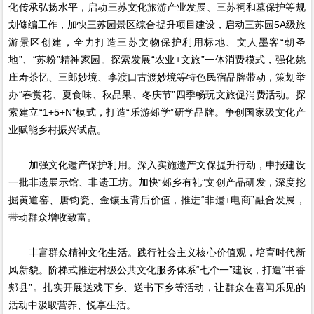
化传承弘扬水平，启动三苏文化旅游产业发展、三苏祠和墓保护等规
划修编工作，加快三苏园景区综合提升项目建设，启动三苏园5A级旅
游景区创建，全力打造三苏文物保护利用标地、文人墨客“朝圣
地”、“苏粉”精神家园。探索发展“农业+文旅”一体消费模式，强化姚
庄寿茶忆、三郎妙境、李渡口古渡妙境等特色民宿品牌带动，策划举
办“春赏花、夏食味、秋品果、冬庆节”四季畅玩文旅促消费活动。探
索建立“1+5+N”模式，打造“乐游郏学”研学品牌。争创国家级文化产
业赋能乡村振兴试点。
加强文化遗产保护利用。深入实施遗产文保提升行动，申报建设
一批非遗展示馆、非遗工坊。加快“郏乡有礼”文创产品研发，深度挖
掘黄道窑、唐钧瓷、金镶玉背后价值，推进“非遗+电商”融合发展，
带动群众增收致富。
丰富群众精神文化生活。践行社会主义核心价值观，培育时代新
风新貌。阶梯式推进村级公共文化服务体系“七个一”建设，打造“书香
郏县”。扎实开展送戏下乡、送书下乡等活动，让群众在喜闻乐见的
活动中汲取营养、悦享生活。