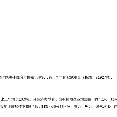
作物耕种收综合机械化率96.6%。全年化肥施用量（折纯）71927吨，下降
值比上年增长10.9%。分经济类型看，国有控股企业增加值下降4.1%，股
，采矿业增加值下降6.4%，制造业增长16.4%，电力、热力、燃气及水生