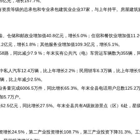
亿元，增长157.7%。
末具有资质等级的总承包和专业承包建筑业企业37家，与上年持平。房屋建筑施
输、仓储和邮政业增加值40.8亿元，增长5.0%；住宿和餐饮业增加值11.
.2亿元，增长1.8%；其他服务业增加值109.3亿元，增长5.1%。
58路，同比减少7.9 %；年末实有公共汽（电）车营运车辆数为355辆，
中私人汽车12.4万辆，比上年增长2.2%；民用轿车6.3万辆，比上年增长9
.5万辆，比上年减少2.5%。
务量完成6006.5万件，同比增长65.3%。年末全县电话用户总数125.2
加5.7万户。
入62.5亿元，同比增长27.5%。年末全县共有A级旅游景点（区）6处，星
增长24.5%，第二产业投资增长108.7%，第三产业投资下降31.3%。