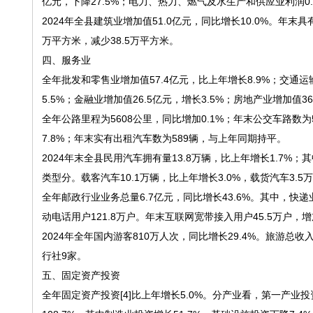
亿元，下降27.5%；电力、热力、燃气及水生产和供应业利润0.5
2024年全县建筑业增加值51.0亿元，同比增长10.0%。年
万平方米，减少38.5万平方米。
四、服务业
全年批发和零售业增加值57.4亿元，比上年增长8.9%；交通运
5.5%；金融业增加值26.5亿元，增长3.5%；房地产业增加值36
全年公路里程为5608公里，同比增加0.1%；年末公交车路数为
7.8%；年末实有出租汽车数为589辆，与上年同期持平。
2024年末全县民用汽车拥有量13.8万辆，比上年增长1.7%；其
类型分。载客汽车10.1万辆，比上年增长3.0%，载货汽车3
全年邮政行业业务总量6.7亿元，同比增长43.6%。其中，快递业
动电话用户121.8万户。年末互联网宽带接入用户45.5万户，增
2024年全年国内游客810万人次，同比增长29.4%。旅游总收
行社9家。
五、固定资产投资
全年固定资产投资[4]比上年增长5.0%。分产业看，第一产业投资