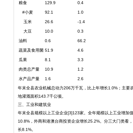
粮食
129.9
0.4
#小麦
92.1
1.0
玉米
26.6
-1.4
大豆
10.0
0.3
油料
0.6
66.2
蔬菜及食用菌
51.9
4.6
瓜果
8.1
3.3
肉类总产量
10.9
1.2
水产品产量
1.6
2.6
年末全县农业机械总动力206万千瓦，比上年增长1.0%；主要农
地灌溉面积143.7千公顷。
三、工业和建筑业
年末全县规模以上工业企业[3]123家。全年规模以上工业增加
10.8%，外商和港澳台商投资企业增长25.2%。分三大门类看
长8.1%。