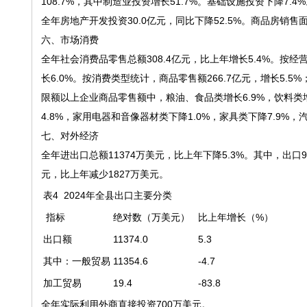
108.7%，其中制造业投资增长51.7%。基础设施投资下降7.4
全年房地产开发投资30.0亿元，同比下降52.5%。商品房销售面积
六、市场消费
全年社会消费品零售总额308.4亿元，比上年增长5.4%。按经营
长6.0%。按消费类型统计，商品零售额266.7亿元，增长5.5%；
限额以上企业商品零售额中，粮油、食品类增长6.9%，饮料类增长
4.8%，家用电器和音像器材类下降1.0%，家具类下降7.9%，汽
七、对外经济
全年进出口总额11374万美元，比上年下降5.3%。其中，出口91
元，比上年减少1827万美元。
表4 2024年全县出口主要分类
指标
绝对数（万美元）
比上年增长（%）
出口额
11374.0
5.3
其中：一般贸易
11354.6
-4.7
加工贸易
19.4
-83.8
全年实际利用外商直接投资700万美元。