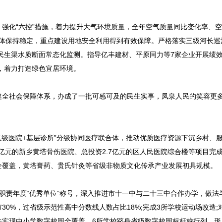
化“六控”措施，着力提升大气环境质量，全年空气质量同比变化率、空
量总体保持稳定，重点建设用地安全利用得到有效保障。严格落实三级河长巡
、民生渠水质断面常态化监测。指导亿丰建材、平原同力等7家企业开展绩
米，着力打造绿色宜居环境。
全社会保障体系，办成了一批可感可及的民生实事，凤泉人民的笑容更
级医院+基层诊所”分级协同医疗联合体，推动优质医疗资源下沉乡村、
亿元的新乡黄塔骨伤医院、总投资2.7亿元的区人民医院综合楼等项目完
全覆盖，黄塔膏药、贵氏针灸等省级非物质文化传承产业发展初具规模。
责年度“优秀单位”称号，深入推进市十一中与二十三中合作办学，做法
30%，过省级示范性高中分数线人数占比18%;完成3所学校运动场改造;
先实现中小学数字校园全覆盖，6所学校跻身省级数字校园标杆校行列，形