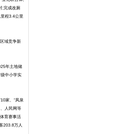
村;完成改厕
里程3.4公里
区域竞争新
25年土地储
市级中小学实
10家、“凤泉
网、人民网等
级体育赛事活
03.8万人