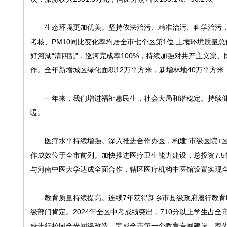
生态环境更加优美。坚持依法治污、精准治污、科学治污，强
考核、PM10同比变化率均居全市七个区第1位;土壤环境质
好河湖“清四乱”，巡河完成率100%，持续加强对共产主义渠
作。全年新增城区绿化面积12万平方米，新增林地40万平方
一年来，我们增进福祉惠民生，社会大局和谐稳定。持续健
暖。
医疗水平持续增强。深入推进合作办医，构建“市级医院+区
作成效位于全市前列。加快推进医疗卫生能力建设，总投资7.5
与河南中医大学达成全面合作，辖区医疗机构中医馆设置实现
教育质量持续提高。连续7年获得新乡市县级政府履行教育职
级部门肯定。2024年全区中考成绩突出，710分以上学生占全市
校进行校园全光网络改造，完成全市第一个教育专网建设，率