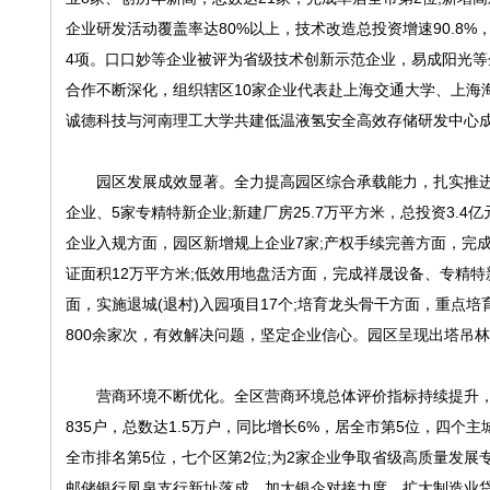
企业研发活动覆盖率达80%以上，技术改造总投资增速90.8%
4项。口口妙等企业被评为省级技术创新示范企业，易成阳光
合作不断深化，组织辖区10家企业代表赴上海交通大学、上海
诚德科技与河南理工大学共建低温液氢安全高效存储研发中心
园区发展成效显著。全力提高园区综合承载能力，扎实推进“三大
企业、5家专精特新企业;新建厂房25.7万平方米，总投资3.
企业入规方面，园区新增规上企业7家;产权手续完善方面，完
证面积12万平方米;低效用地盘活方面，完成祥晟设备、专精特新
面，实施退城(退村)入园项目17个;培育龙头骨干方面，重点
800余家次，有效解决问题，坚定企业信心。园区呈现出塔吊
营商环境不断优化。全区营商环境总体评价指标持续提升，20
835户，总数达1.5万户，同比增长6%，居全市第5位，四个
全市排名第5位，七个区第2位;为2家企业争取省级高质量发展
邮储银行凤泉支行新址落成。加大银企对接力度，扩大制造业贷款投