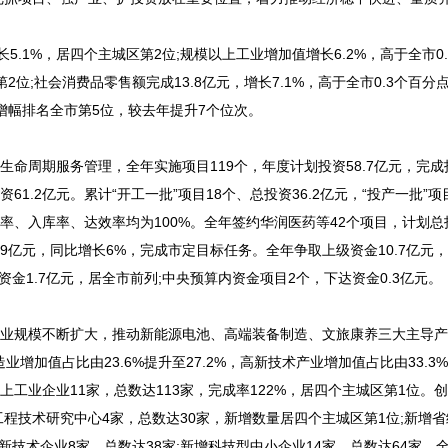
5.1%，居四个主城区第2位;规模以上工业增加值增长6.2%，高于全市0.
2位;社会消费品零售额完成13.8亿元，增长7.1%，高于全市0.3个百分
，增幅排名全市第5位，较去年提升7个位次。
周期服务管理，全年实施项目119个，年度计划投资58.7亿元，完成投
61.2亿元。累计“开工一批”项目18个、总投资36.2亿元，“投产一批”项
率、入库率、达效率均为100%。全年签约华润医药等42个项目，计划总投资
4.9亿元，同比增长6%，完成市定目标任务。全年争取上级资金10.7亿元
金1.7亿元，居全市前列;中央预算内资金项目2个，下达资金0.3亿元。
业规模不断扩大，推动新能源电池、高端装备制造、文旅康养三大主导产
业增加值占比由23.6%提升至27.2%，高新技术产业增加值占比由33.3
模以上工业企业11家，总数达113家，完成率122%，居四个主城区第1位。
工程技术研究中心4家，总数达30家，新增数量居四个主城区第1位;新增
新技术企业8家，总数达38家;新增科技型中小企业14家，总数达64家。