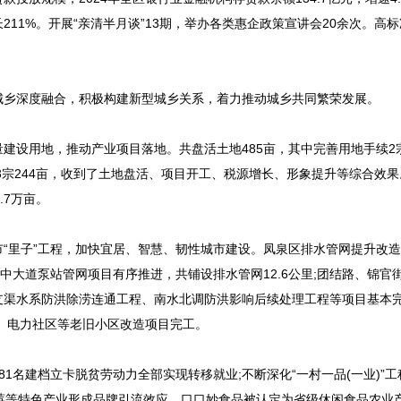
长211%。开展“亲清半月谈”13期，举办各类惠企政策宣讲会20余次。高
乡深度融合，积极构建新型城乡关系，着力推动城乡共同繁荣发展。
用地，推动产业项目落地。共盘活土地485亩，其中完善用地手续2宗3
拨3宗244亩，收到了土地盘活、项目开工、税源增长、形象提升等综合效
.7万亩。
里子”工程，加快宜居、智慧、韧性城市建设。凤泉区排水管网提升改造
中大道泵站管网项目有序推进，共铺设排水管网12.6公里;团结路、锦官
支渠水系防洪除涝连通工程、南水北调防洪影响后续处理工程等项目基本
边、电力社区等老旧小区改造项目完工。
建档立卡脱贫劳动力全部实现转移就业;不断深化“一村一品(一业)”工
莓等特色产业形成品牌引流效应，口口妙食品被认定为省级休闲食品农业产