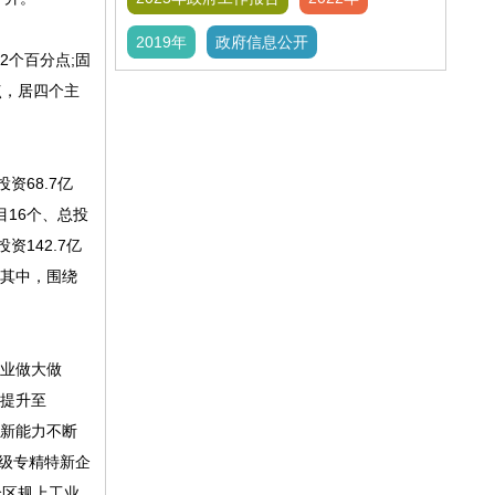
2019年
政府信息公开
2个百分点;固
点，居四个主
资68.7亿
目16个、总投
142.7亿
，其中，围绕
业做大做
%提升至
创新能力不断
省级专精特新企
全区规上工业