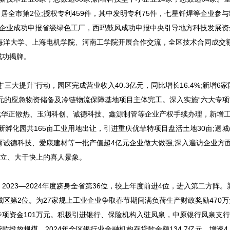
，居全市第2位;授权专利459件，其中发明专利75件，七星钎焊等企业参
等企业成功申报省级绿色工厂，西玛鼓风成功申报中央引导地方科技发展资
海洋大学、上海电机学院、河南工学院开展合作交流，全区技术合同成交
成功揭牌。
提升”行动，园区完成营业收入40.3亿元，同比增长16.4%;新增6
4亿元的应急物资储备及冷链物流保障基地项目主体完工。深入实施“六大专项
成华正散热、玉润科创、诚德科技、鑫源制管等企业产权手续办理，新增
孵化园共165亩工业用地出让，引进重庆优菲特项目盘活土地30亩;退城
培育诚德科技、爱康建材等一批产值超4亿元企业做大做强;深入遍访企业方
林立、大干快上的喜人景象。
23—2024年度跻身全省第36位，较上年度前进4位，进入第二方阵。
主城区第2位。为27家规上工业企业争取春节期间满负荷生产财政奖励470
专项资金101万元。积极引进银行、保险机构入驻凤泉，中原银行凤泉支
放规模，2024年全区银行业金融机构存贷款余额134.7亿元，增速4.