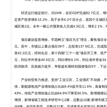
经济运行稳定前行。2024年，全区GDP完成82.7亿元，增长
定资产投资增长15.2%，高于全市6.3个百分点，居四个主城区第
城区第1位。全年一般公共预算收入完成4.3亿元，增长2.1%
项目建设提质增效。牢固树立“项目为王”理念，聚焦项目全生命
元。其中，市级以上重点项目39个，总投资137.9亿元，完成投资
资42.2亿元，经转化后，第十四期“三个一批”项目开工率、投产
元，到位市外资金40.5亿元，同比增长6.1%，到位省外资金3
防洪除涝、应急能力提升，争取超长期特别国债项目9个，下达资
产业转型有力推进。坚持“工业立区、工业强区”不动摇，产
强，新能源电池产业增加值占比由9.4%提升至11.6%，装备制造
43%，传统产业增加值占比由64.8%下降至60.5%。新增规
增强，新增省级工程技术研究中心2家，总数达10家;新增市级
业8家、创历年新高，总数达21家，完成率居全市第2位;新增高