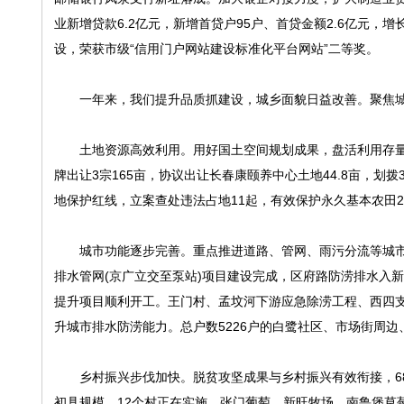
业新增贷款6.2亿元，新增首贷户95户、首贷金额2.6亿元，增
设，荣获市级“信用门户网站建设标准化平台网站”二等奖。
一年来，我们提升品质抓建设，城乡面貌日益改善。聚焦城
土地资源高效利用。用好国土空间规划成果，盘活利用存量建设
牌出让3宗165亩，协议出让长春康颐养中心土地44.8亩，划
地保护红线，立案查处违法占地11起，有效保护永久基本农田2
城市功能逐步完善。重点推进道路、管网、雨污分流等城市“
排水管网(京广立交至泵站)项目建设完成，区府路防涝排水入新
提升项目顺利开工。王门村、孟坟河下游应急除涝工程、西四
升城市排水防涝能力。总户数5226户的白鹭社区、市场街周
乡村振兴步伐加快。脱贫攻坚成果与乡村振兴有效衔接，681名
初具规模，12个村正在实施，张门葡萄、新旺牧场、南鲁堡草