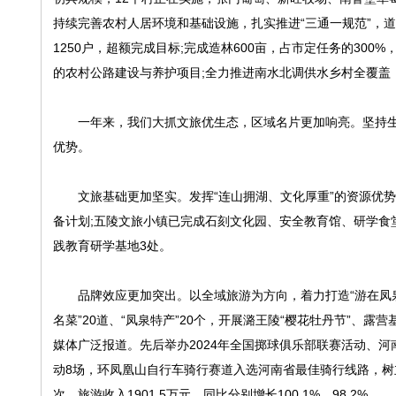
持续完善农村人居环境和基础设施，扎实推进“三通一规范”，道路
1250户，超额完成目标;完成造林600亩，占市定任务的300
的农村公路建设与养护项目;全力推进南水北调供水乡村全覆盖，
一年来，我们大抓文旅优生态，区域名片更加响亮。坚持生态
优势。
文旅基础更加坚实。发挥“连山拥湖、文化厚重”的资源优势，
备计划;五陵文旅小镇已完成石刻文化园、安全教育馆、研学食
践教育研学基地3处。
品牌效应更加突出。以全域旅游为方向，着力打造“游在凤泉”旅
名菜”20道、“凤泉特产”20个，开展潞王陵“樱花牡丹节”、露
媒体广泛报道。先后举办2024年全国掷球俱乐部联赛活动、河
动8场，环凤凰山自行车骑行赛道入选河南省最佳骑行线路，树立
次，旅游收入1901.5万元，同比分别增长100.1%、98.2%。