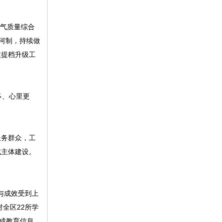
气质量综合
河制，持续做
效提档升级工
多、心里更
服务群众，工
成主体建设。
与成效受到上
对全区22所学
成教育信息