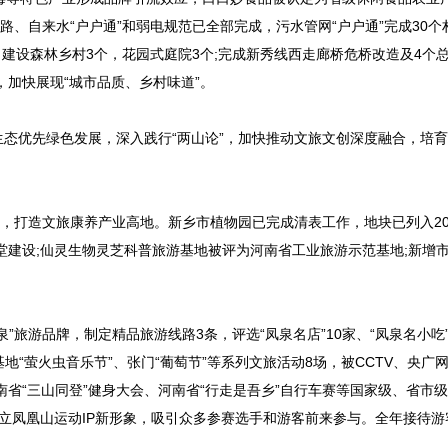
、自来水“户户通”和弱电规范已全部完成，污水管网“户户通”完成30个
%，建设森林乡村3个，花园式庭院3个;完成新秀线西走廊桥危桥改造及4个总
加快展现“城市品质、乡村味道”。
优先绿色发展，深入践行“两山论”，加快推动文旅文创深度融合，培育
打造文旅康养产业高地。新乡市植物园已完成清表工作，地块已列入20
堂建设;仙灵生物灵芝科普旅游基地被评为河南省工业旅游示范基地;新增
游品牌，制定精品旅游线路3条，评选“凤泉名店”10家、“凤泉名小吃”
营基地“萤火虫音乐节”、张门“葡萄节”等系列文旅活动8场，被CCTV、央广
南省“三山同登”健身大会、河南省“行走是吾乡”自行车赛等国家级、省市
凤凰山运动IP新形象，吸引众多参赛选手和游客前来参与。全年接待游客2