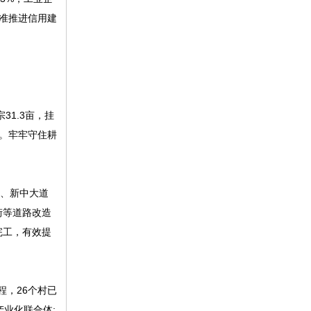
标准推进信用建
1.3亩，挂
果。牢牢守住耕
、新中大道
街等道路改造
完工，有效提
程，26个村已
业化联合体;