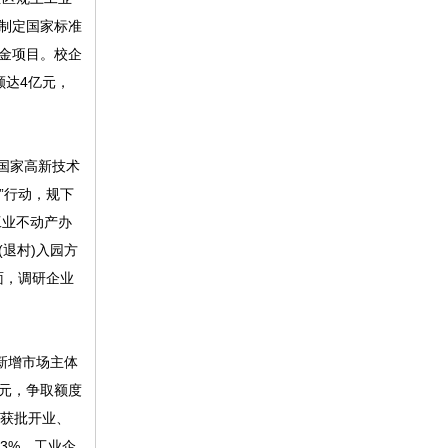
与制定国家标准
金项目。校企
额达4亿元，
家国家高新技术
”行动，规下
工业不动产办
(退村)入园方
面，调研企业
新增市场主体
万元，争取额度
行获批开业、
3%，工业企