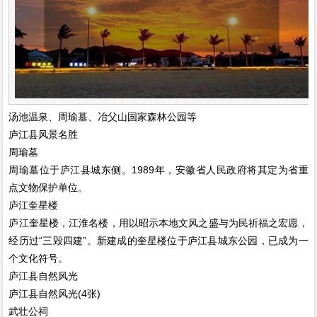
汤池温泉、周瑜墓、冶父山国家森林公园等
庐江县风景名胜
周瑜墓
周瑜墓位于庐江县城东侧。1989年，安徽省人民政府将其定为省重
点文物保护单位。
庐江奎星楼
庐江奎星楼，江淮名楼，用以昭示本地文风之盛与为民祈福之宏愿，
经历过“三毁四建”。新建成的奎星楼位于庐江县城东公园，已成为一
个文化符号。
庐江县自然风光
庐江县自然风光(4张)
武壮公祠