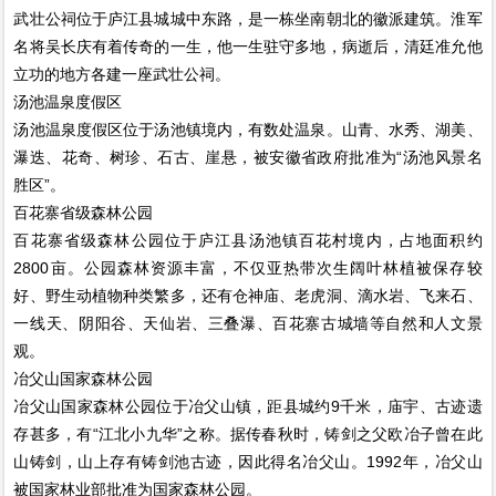
武壮公祠位于庐江县城城中东路，是一栋坐南朝北的徽派建筑。淮军
名将吴长庆有着传奇的一生，他一生驻守多地，病逝后，清廷准允他
立功的地方各建一座武壮公祠。
汤池温泉度假区
汤池温泉度假区位于汤池镇境内，有数处温泉。山青、水秀、湖美、
瀑迭、花奇、树珍、石古、崖悬，被安徽省政府批准为“汤池风景名
胜区”。
百花寨省级森林公园
百花寨省级森林公园位于庐江县汤池镇百花村境内，占地面积约
2800亩。公园森林资源丰富，不仅亚热带次生阔叶林植被保存较
好、野生动植物种类繁多，还有仓神庙、老虎洞、滴水岩、飞来石、
一线天、阴阳谷、天仙岩、三叠瀑、百花寨古城墙等自然和人文景
观。
冶父山国家森林公园
冶父山国家森林公园位于冶父山镇，距县城约9千米，庙宇、古迹遗
存甚多，有“江北小九华”之称。据传春秋时，铸剑之父欧冶子曾在此
山铸剑，山上存有铸剑池古迹，因此得名冶父山。1992年，冶父山
被国家林业部批准为国家森林公园。