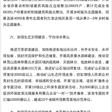
全省存量农村削坡建房风险点边坡整治28829户，累计完成全省
66391户存量农村削坡建房风险点整治。开展乡村振兴志愿服务。招
募选派4000名青年志愿者到欠发达地区基层一线从事2—3年乡村振
兴志愿服务。
六、加强生态文明建设，守住绿水青山
推进万里碧道建设。加快推进各地治水治河，补齐水安全、水环
境短板，抓好河流保护和生态修复。开展高质量水源林建设。推动宜
林荒山造林和重点水源区域的疏残林、灾损林分、低效林分改造，建
设高质量水源林101万亩。推进矿山石场治理复绿。完成矿山石场治
理复绿3000亩以上，推动矿山生态环境改善，切实增强人民群众对
美好生态的获得感、幸福感和安全感。开展“送法规、送技术”服务企
业专题活动。开展10场以上环保专题宣讲活动，为1000家以上企业
提供环保政策法规服务和重点企业“一对一”技术服务，派发专题技术
汇编10000册以上，建成10个省级环境教育基地示范单位。
七、加强历史文化保护传承，丰富群众文化体育生活