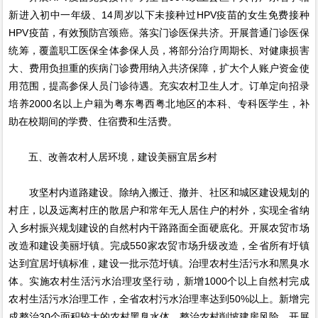
新进入初中一年级、14周岁以下未接种过HPV疫苗的女生免费接种
HPV疫苗，有效预防宫颈癌。落实门诊医保共济。开展普通门诊医保
统筹，覆盖职工医保全体参保人员，将部分治疗周期长、对健康损害
大、费用负担重的疾病门诊费用纳入共济保障，扩大个人账户资金使
用范围，提高参保人员门诊待遇。充实农村卫生人才。订单定向招录
培养2000名以上户籍为粤东粤西粤北地区的本科、专科医学生，补
助在校期间的学费、住宿费和生活费。
五、改善农村人居环境，建设美丽宜居乡村
攻坚村内道路建设。除纳入搬迁、撤并、社区和城区建设规划的
村庄，以及远离村庄的散居户和常年无人居住户的村外，实现全省纳
入乡村振兴规划建设的自然村内干路路面全面硬底化。开展农贸市场
改造和建设美丽圩镇。完成550家农贸市场升级改造，全省所有圩镇
达到宜居圩镇标准，建设一批示范圩镇。治理农村生活污水和黑臭水
体。实施农村生活污水治理攻坚行动，新增1000个以上自然村完成
农村生活污水治理工作，全省农村污水治理率达到50%以上。新增完
成整治30个面积较大的农村黑臭水体。整治农村削坡建房风险。开展