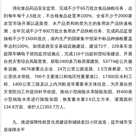
强化食品药品安全监管。完成不少于65万批次食品抽检任务，达
到每年每千人5批次，不合格食品处置率100%。全省不少于2000家
农贸市场开展以蔬菜类、水产品类和肉类为主的食用农产品快速检
测，全年完成不少于800万批次食用农产品快检任务。完成药品监督
抽检不少于15000批次，省内生产的国家集中招采中标品种抽检覆盖
率达到100%。加强道路安全基础设施建设。建设72个、228条车道
超限车辆电子抓拍监控设施点，完成116个治超卸货站场建设。开展
自然灾害综合风险普查。获取2400多万栋房屋建筑、53774处公共服
务设施、8676家重点企业、24万公里公路道路、1.5万座桥梁、5万
公里供水管线、700个主要港口和地区性重要港口、17300宗水利工
程、1400公里三级及以上内河航道等重要承灾体信息，为开展自然
灾害防治工作提供科学依据。推动小型病险水库除险加固。对400座
小型病险水库进行除险加固，恢复蓄水量3.6亿立方米、灌溉面积
134.8万亩、保护人口303.7万人。
九、推进保障性租赁住房建设和城镇老旧小区改造，提升城市安
居保障水平