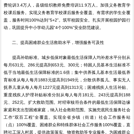
费轮训3.4万人，县级组织教师免费培训11.9万人。加强义务教育学
校课后服务。实现义务教育学校课后服务全覆盖、有需求的学生全覆
盖，服务时间100%达到“5+2”。筑牢校园安全。扎实开展校园护园行
动，巩固提升中小学幼儿园“4个100%”安全防范建设。
二、提高困难群众生活救助水平，增强服务可及性
提高补助标准。城乡低保对象最低生活保障人均补差水平分别从
每月631元、286元提高到653元、300元；特困人员基本生活标准不
低于当地最低生活保障标准的1.6倍；集中供养孤儿基本生活最低养
育标准从每人每月1883元提高到1949元，分散供养孤儿、事实无人
抚养儿童从每人每月1227元提高到1313元；困难残疾人生活补贴、
重度残疾人护理补贴标准分别从每人每月181元、243元提高到188
元、252元。扩大救助范围。对经审核符合条件的最低生活保障边缘
家庭和支出型困难家庭，纳入社会救助范围。实施兜底民生服务社会
工作“双百工程”全覆盖。实现全省乡镇（街道）社会工作服务站
（点）100%覆盖、困难群众和特殊群体社会工作服务100%覆盖，直
聘社工深入村居，提供政策落实、物资救助等专业服务。为困难群众