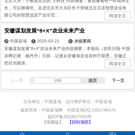
北京大兴：小番茄背后的“大科技”内容摘要：番茄像葡萄一样成串生
长，可以揪着吃。走进北京市大兴区长子营镇北京京农智慧农业有
限公司的智慧温室产业示范...
阅读全文
安徽谋划发展“8+X”农业未来产业
中国县域
2025-03-21
乡镇要闻



安徽谋划发展“8+X”农业未来产业内容摘要：本报讯（农民日报·中国
农网记者 杨丹丹）日前，记者从安徽省农业农村厅获悉，安徽正
把目光瞄准...
阅读全文
上一页
跳页
下一页
主办单位：中国县域 运行维护单位：中国县域
版权所有：中国县域网 中国县域QQ:1581746470
皖ICP备2023017023号
【电脑版】
【回到顶部】