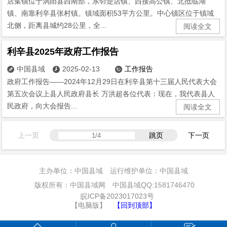
店集镇位于涡阳县西南部，东邻楚店镇、西接高公镇、北抵临湖
镇、南靠利辛县张村镇。镇域面积53平方公里。中心镇区位于镇域
北侧，距离县城约28公里，全...
阅读全文
利辛县2025年政府工作报告
中国县域
2025-02-13
工作报告



政府工作报告——2024年12月29日在利辛县第十三届人民代表大会
第五次会议上县人民政府县长 万洪超各位代表：现在，我代表县人
民政府，向大会报告...
阅读全文
上一页
跳页
下一页
主办单位：中国县域 运行维护单位：中国县域
版权所有：中国县域网 中国县域QQ:1581746470
皖ICP备2023017023号
【电脑版】
【回到顶部】