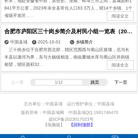
长丰，地处安徽省中部，居合肥、淮南、蚌埠三市之间，县城面积1
841平方公里，2023年末全县常住人口83.3万人，辖14个乡镇、1个
省级开发区，...
阅读全文
合肥市庐阳区三十岗乡简介及村民小组一览表（2024版）
中国县域
2025-10-01
乡镇简介



三十岗乡位于合肥市西北部，辖区范围西与蜀山区接壤，北与长
丰县以滁河为界，东与大杨镇相连，南临董铺水库与蜀山区井岗镇
相望，辖区面积32...
阅读全文
上一页
跳页
下一页
主办单位：中国县域 运行维护单位：中国县域
版权所有：中国县域网 中国县域QQ:1581746470
皖ICP备2023017023号
【电脑版】
【回到顶部】