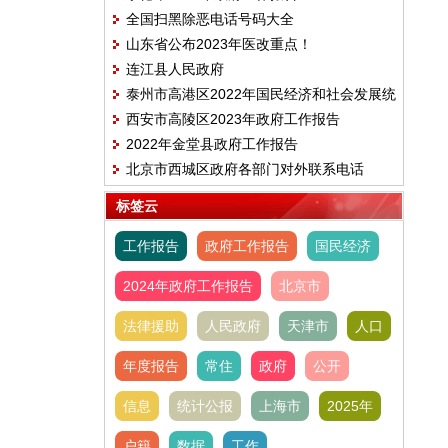
全国扫黑除恶电话号码大全
山东省公布2023年医改重点！
连江县人民政府
泰州市高港区2022年国民经济和社会发展统
西安市高陵区2023年政府工作报告
计公报
2022年金堂县政府工作报告
北京市西城区政府各部门对外联系电话
标签云
工作报告
政府工作报告
国民经济
2024年政府工作报告
北京市
法律援助
人民政府
天津市
人口
年度报告
常住
政府
公开
信息
统计公报
上海市
2025年
户籍
数据
工作