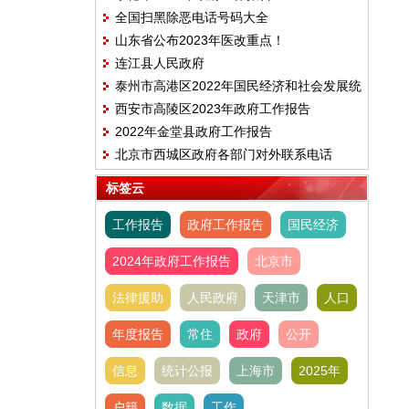
全国扫黑除恶电话号码大全
山东省公布2023年医改重点！
连江县人民政府
泰州市高港区2022年国民经济和社会发展统
西安市高陵区2023年政府工作报告
计公报
2022年金堂县政府工作报告
北京市西城区政府各部门对外联系电话
标签云
工作报告
政府工作报告
国民经济
2024年政府工作报告
北京市
法律援助
人民政府
天津市
人口
年度报告
常住
政府
公开
信息
统计公报
上海市
2025年
户籍
数据
工作