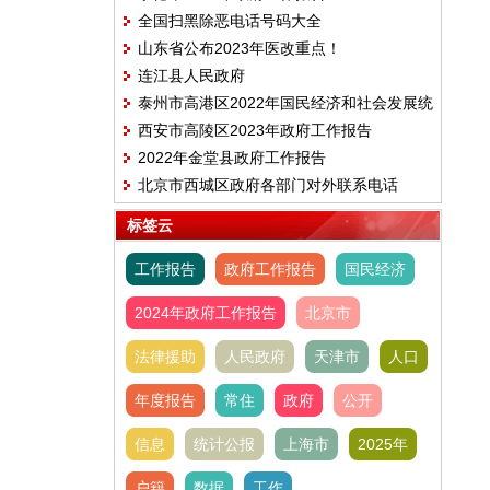
全国扫黑除恶电话号码大全
山东省公布2023年医改重点！
连江县人民政府
泰州市高港区2022年国民经济和社会发展统
西安市高陵区2023年政府工作报告
计公报
2022年金堂县政府工作报告
北京市西城区政府各部门对外联系电话
标签云
工作报告
政府工作报告
国民经济
2024年政府工作报告
北京市
法律援助
人民政府
天津市
人口
年度报告
常住
政府
公开
信息
统计公报
上海市
2025年
户籍
数据
工作